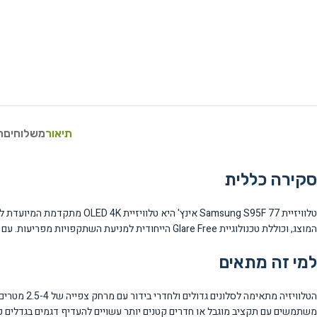
תיאור
משלוחים
ח
סקירה כללית
המוצג, וכוללת טכנולוגיית Glare Free הייחודית למניעת השתקפויות מפריעות. עם גודל מסך מרשים של 77 אינץ', היא מספקת חוויית צפייה קולנועית ביתית ללא פשרות.
למי זה מתאים
הטלוויזיה 
משתמשים עם תקציב מוגבל או חדרים קטנים יותר עשויים להעדיף דגמים בגדלים קטנ