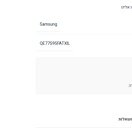
אלינו
Samsung
QE77S95FATXIL
שאלות