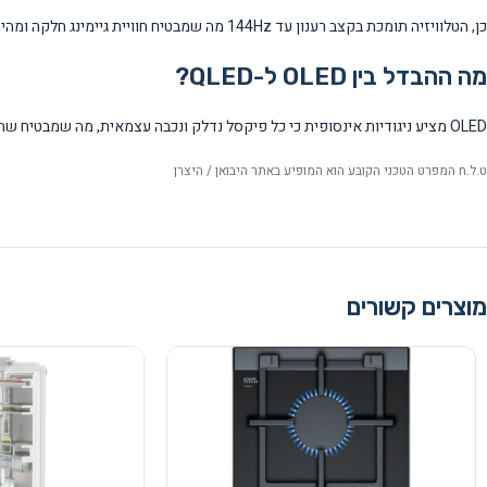
כן, הטלוויזיה תומכת בקצב רענון עד 144Hz מה שמבטיח חוויית גיימינג חלקה ומהירה, במיוחד עם קונסולות משחק מתקדמות ומחשבים עם כרטיסי גרפיקה חזקים.
מה ההבדל בין OLED ל-QLED?
OLED מציע ניגודיות אינסופית כי כל פיקסל נדלק ונכבה עצמאית, מה שמבטיח שחורים מושלמים וצבעים חיים יותר בהשוואה ל-QLED שמשתמש בתאורת רקע.
ט.ל.ח המפרט הטכני הקובע הוא המופיע באתר היבואן / היצרן
מוצרים קשורים