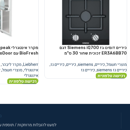
כיריים דומינו גז Siemens iQ700 דגם
מקרר אינ
ER3A6BB70 זכוכית שחור 30 ס"מ
BioFresh עם AutoDoor
מוצרי חשמל
,
כיריים
,
siemens
,
כיריים
,
כיריים גז
,
Liebherr
,
מקרר ליבהר
,
כיריים גז siemens
,
כיריים גז
אינטגרלי
,
מוצרי חשמל
,
ל
אינטגרלי
רכישה טלפונית
רכישה טלפונית
מידע נוסף
מידע נוסף
מ
למעט להובלות מרוחקות / תוספת עב