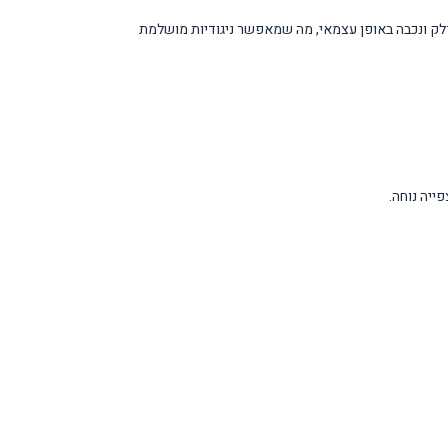
 של התוכן המוצג ומתאימה את הגדרות התמונה בהתאם. טכנולוגיית OLED מבטיחה שכל פיקסל נדלק ונכבה באופן עצמאי, מה שמאפשר ניגודיות מושלמת