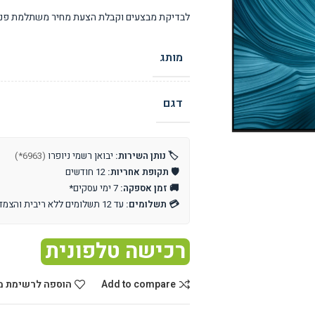
לבדיקת מבצעים וקבלת הצעת מחיר משתלמת פנו 
מותג
דגם
🏷️ נותן השירות:
יבואן רשמי ניופרו
(6963*)
🛡️ תקופת אחריות:
12 חודשים
🚚 זמן אספקה:
7 ימי עסקים*
💳 תשלומים:
עד 12 תשלומים ללא ריבית והצמדה
רכישה טלפונית
Add to compare
הוספה לרשימת מ