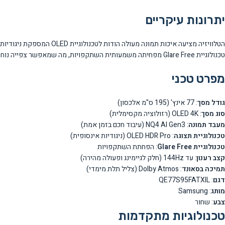
יתרונות עיקריים
טכנולוגיית Glare Free מפחיתה משמעותית השתקפויות, מה שמאפשר צפייה נוחה גם בתאורה בהירה. התמיכה ב-OLED HDR Pro מבטיחה טווח צבעים רחב וניגודיות מעמיקה לחוויית צפייה מרשימה.
מפרט טכני
גודל מסך
: 77 אינץ' (195 ס"מ אלכסון)
סוג מסך
: OLED 4K (רזולוציה מקסימלית)
מעבד תמונה
: NQ4 AI Gen3 (עיבוד חכם בזמן אמת)
טכנולוגיית תצוגה
: OLED HDR Pro (ניגודיות אינסופית)
טכנולוגיית Glare Free
: הפחתת השתקפויות
קצב רענון
: עד 144Hz (חלק לגיימינג ופעולה מהירה)
תמיכה בסאונד
: Dolby Atmos (צליל תלת מימדי)
דגם
: QE77S95FATXIL
מותג
: Samsung
צבע
: שחור
טכנולוגיות מתקדמות