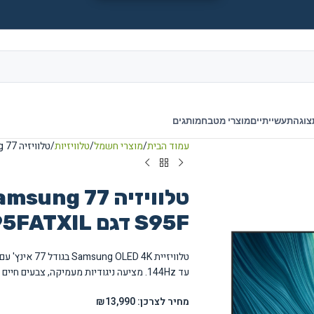
צוגה
תעשייתיים
מוצרי מטבח
מותגים
עמוד הבית
מוצרי חשמל
טלוויזיות
טלוויזיה Samsung 77 אינץ' OLED 4K S95F דגם QE77S95FATXIL
S95F דגם QE77S95FATXIL
עד 144Hz. מציעה ניגודיות מעמיקה, צבעים חיים ופרטים חדים עם תמיכה מלאה ב-HDR Pro.
מחיר לצרכן: ₪13,990