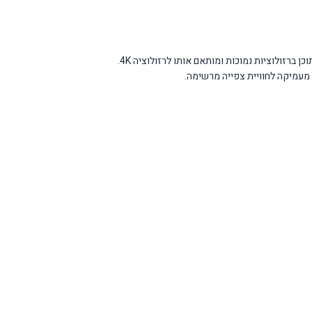
הטלוויזיה מציעה איכות תמונה מעולה הודות לטכנולוגיית OLED המספקת ניגודיות אינסופית ושחורים עמוקים. המעבד החכם NQ4 AI Gen3 מבצע שיפור אוטומטי לתוכן ברזולוציות נמוכות ומותאם אותו לרזולוציה 4K.