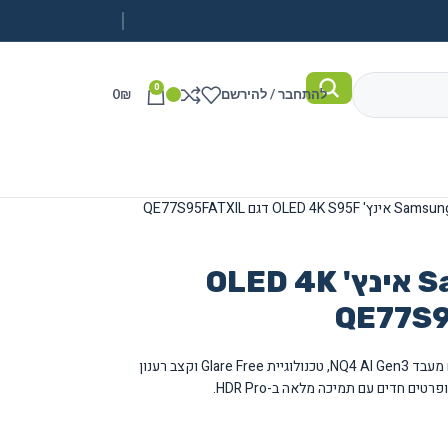
0
להתחבר / להירשם
₪
0
טלוויזיה Samsung 77 אינץ' OLED 4K
טלוויזיית Samsung OLED 4K בגודל 77 אינץ' עם מעבד NQ4 AI Gen3, טכנולוגיית Glare Free וקצב רענון