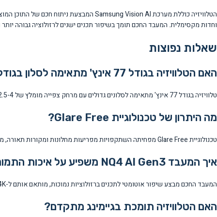
וחדות מקסימלית. המעבד החכם תומך בשיפור תכנים ישנים לרזולוציה גבוהה יותר 
שאלות נפוצות
האם הטלוויזיה בגודל 77 אינץ' מתאימה לסלון בגודל בינוני?
טלוויזיה בגודל 77 אינץ' מתאימה לסלונים גדולים עם מרחק צפייה מומלץ של 2.5-4 מטרים. לסלון בגודל בינוני מומלץ לבדוק את המידות ולוודא שיש מספיק מקום לצפייה נוחה.
מה היתרון של טכנולוגיית Glare Free?
טכנולוגיית Glare Free מפחיתה השתקפויות מפריעות מחלונות ומקורות תאורה, מה שמאפשר צפייה נוחה וברורה גם בחדרים עם תאורה בהירה או באור יום.
איך המעבד NQ4 AI Gen3 משפיע על איכות התמונה?
המעבד החכם מבצע שיפור אוטומטי לתכנים ברזולוציות נמוכות, מותאם אותם ל-4K ומבצע אופטימיזציה של צבעים, ניגודיות ובהירות בזמן אמת לכל סוג תוכן.
האם הטלוויזיה תומכת בגיימינג מתקדם?