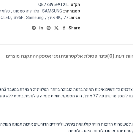
מק"ט:
QE77S95FATXIL
קטגוריות:
SAMSUNG
,
טלוויזיה סמסונג
,
טלוויז
תגיות:
77 אינץ'
,
4K
,
Samsung
,
S95F
,
OLED
Share:
וות דעת (0)
פינוי פסולת אלקטרונית
זמני אספקה
התקנת מוצרים
מתאימה לסלונים גדולים ולחדרי בידור עם מרחק צפייה של 2.5-4 מטרים, למשפחות הרוצות חוויה קולנועית ביתית, וליחידים הדו
ים יותר או טכנולוגיות תצוגה חלופיות.