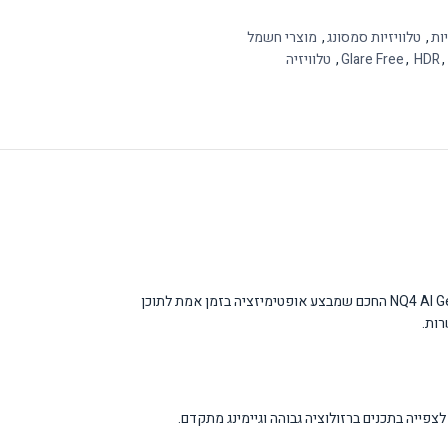
יות
,
טלוויזיות סמסונג
,
מוצרי חשמל
,
HDR
,
Glare Free
,
טלוויזיה
טלוויזיית Samsung S95F 77 אינץ' היא טלוויזיית OLED 4K מתקדמת המיועדת לצרכנים הדורשים איכות תמונה ברמה הגבוהה ביותר. הטלוויזיה מצוידת במעבד NQ4 AI Gen3 החכם שמבצע אופטימיזציה בזמן אמת לתוכן
רשים איכות תמונה מעולה לצפייה בתכנים ברזולוציה גבוהה וגיימינג מתקדם.