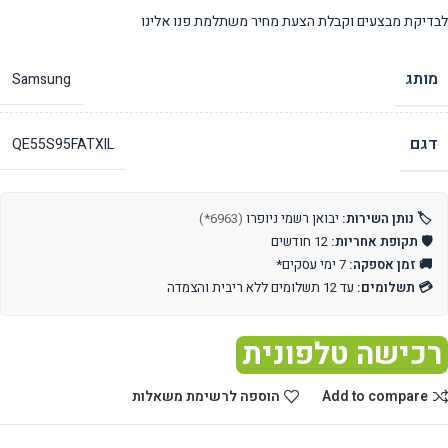
לבדיקת מבצעים וקבלת הצעת מחיר משתלמת פנו אלינו
מותג
Samsung
דגם
QE55S95FATXIL
🏷️ נותן השירות:
יבואן רשמי ניופרו
(6963*)
🛡️ תקופת אחריות:
12 חודשים
🚚 זמן אספקה:
7 ימי עסקים*
💳 תשלומים:
עד 12 תשלומים ללא ריבית והצמדה
רכישה טלפונית
Add to compare
הוספה לרשימת משאלות