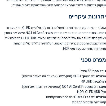
אידיאלי לצפייה בסרטים, תוכניות טלוויזיה ומשחקי וידאו ברזולוציה גבוהה. מי
שזקוק לטלוויזיה גדולה יותר או חסכונית יותר עשוי לשקול דגמים אחרים.
יתרונות עיקריים
הטלוויזיה מספקת איכות תמונה מעולה הודות לטכנולוגיית OLED המאפשרת
רמות שחור אמיתיות וניגודיות אינסופית. מעבד NQ4 AI Gen3 מייעל את התוכן
באופן חכם ומשפר את איכות התמונה. טכנולוגיית OLED HDR Pro מרחיבה את
טווח הצבעים ומספקת בהירות מותאמת. הטלוויזיה כוללת יכולות חכמות
מתקדמות ותמיכה בפורמטי HDR.
מפרט טכני
גודל מסך
: 55 אינץ'
טכנולוגיית המסך
: OLED (פיקסלים עצמאיים עם תאורה עצמית)
רזולוציה
: 4K UHD
מעבד
: NQ4 AI Gen3 Processor (אופטימיזציה חכמה של תוכן)
HDR
: OLED HDR Pro
טכנולוגיית Glare Free
: הפחתת השתקפויות
קישוריות חכמה מתקדמת