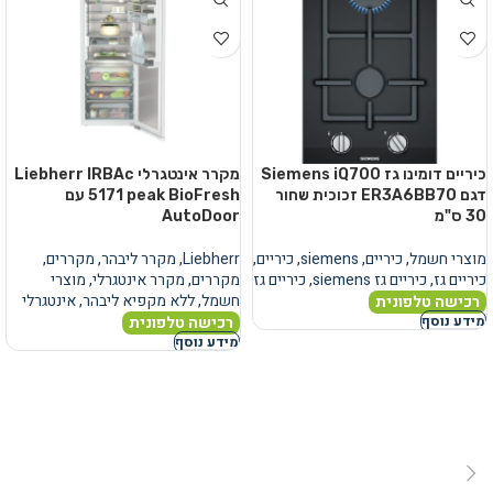
כיריים דומינו גז Siemens iQ700
מקרר אינטגרלי Liebherr IRBAc
דגם ER3A6BB70 זכוכית שחור
5171 peak BioFresh עם
30 ס"מ
AutoDoor
מוצרי חשמל
,
כיריים
,
siemens
,
כיריים
,
Liebherr
,
מקרר ליבהר
,
מקררים
,
כיריים גז
,
כיריים גז siemens
,
כיריים גז
מקררים
,
מקרר אינטגרלי
,
מוצרי
חשמל
,
ללא מקפיא ליבהר
,
אינטגרלי
רכישה טלפונית
רכישה טלפונית
מידע נוסף
מידע נוסף