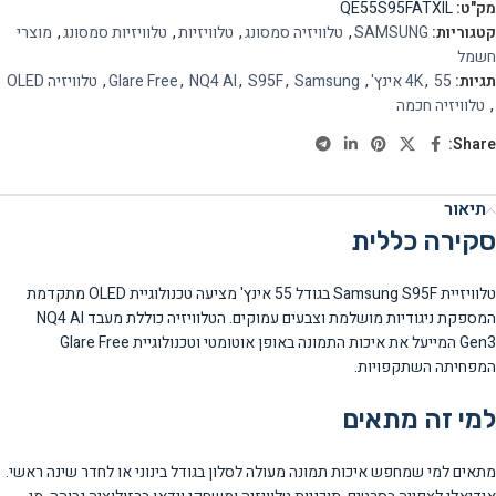
מק"ט:
QE55S95FATXIL
קטגוריות:
SAMSUNG
,
טלוויזיה סמסונג
,
טלוויזיות
,
טלוויזיות סמסונג
,
מוצרי
חשמל
תגיות:
55 אינץ'
,
4K
,
Samsung
,
S95F
,
NQ4 AI
,
Glare Free
,
טלוויזיה OLED
,
טלוויזיה חכמה
Share:
תיאור
סקירה כללית
טלוויזיית Samsung S95F בגודל 55 אינץ' מציעה טכנולוגיית OLED מתקדמת
המספקת ניגודיות מושלמת וצבעים עמוקים. הטלוויזיה כוללת מעבד NQ4 AI
Gen3 המייעל את איכות התמונה באופן אוטומטי וטכנולוגיית Glare Free
המפחיתה השתקפויות.
למי זה מתאים
מתאים למי שמחפש איכות תמונה מעולה לסלון בגודל בינוני או לחדר שינה ראשי.