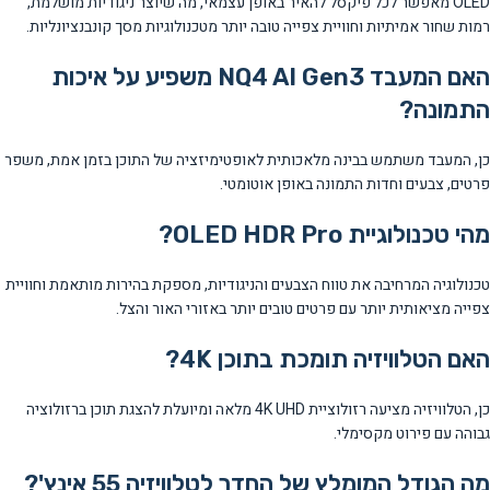
OLED מאפשר לכל פיקסל להאיר באופן עצמאי, מה שיוצר ניגודיות מושלמת,
רמות שחור אמיתיות וחוויית צפייה טובה יותר מטכנולוגיות מסך קונבנציונליות.
האם המעבד NQ4 AI Gen3 משפיע על איכות
התמונה?
כן, המעבד משתמש בבינה מלאכותית לאופטימיזציה של התוכן בזמן אמת, משפר
פרטים, צבעים וחדות התמונה באופן אוטומטי.
מהי טכנולוגיית OLED HDR Pro?
טכנולוגיה המרחיבה את טווח הצבעים והניגודיות, מספקת בהירות מותאמת וחוויית
צפייה מציאותית יותר עם פרטים טובים יותר באזורי האור והצל.
האם הטלוויזיה תומכת בתוכן 4K?
כן, הטלוויזיה מציעה רזולוציית 4K UHD מלאה ומיועלת להצגת תוכן ברזולוציה
גבוהה עם פירוט מקסימלי.
מה הגודל המומלץ של החדר לטלוויזיה 55 אינץ'?