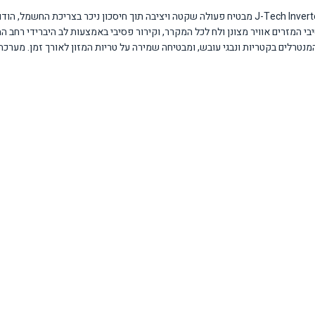
המקרר מציע מספר יתרונות משמעותיים המבדילים אותו מדגמים רגילים. מדחס J-Tech Inverter מבטיח פעולה שקטה ויצ
י המזרים אוויר מצונן ולח לכל המקרר, וקירור פסיבי באמצעות לב היברידי רחב ה