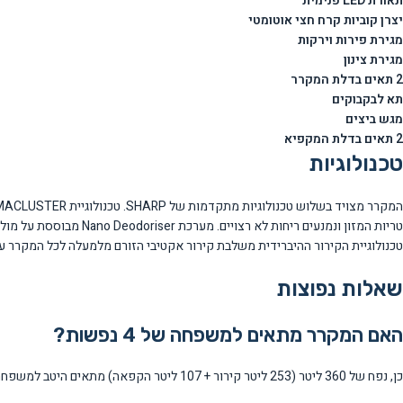
תאורת LED פנימית
יצרן קוביות קרח חצי אוטומטי
מגירת פירות וירקות
מגירת צינון
2 תאים בדלת המקרר
תא לבקבוקים
מגש ביצים
2 תאים בדלת המקפיא
טכנולוגיות
טריות המזון ונמנעים רי
טכנולוגיית הקירור ההיברידית משלבת קירור אקטיבי הזורם מלמעלה לכל המקרר עם
שאלות נפוצות
האם המקרר מתאים למשפחה של 4 נפשות?
כן, נפח של 360 ליטר (253 ליטר קירור + 107 ליטר הקפאה) מתאים היטב למשפחה של 3-5 נפשות עם מקום נרחב לאחסון מצרכים יומיים וקניות שבועיות.