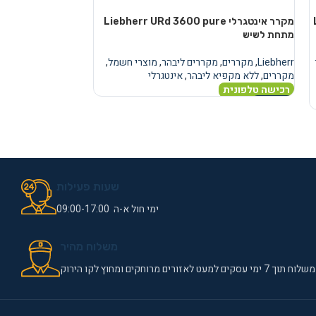
מקרר אינטגרלי Liebherr URd 3600 pure
מקרר
מתחת לשיש
מתחת לשיש
Liebherr
,
מקררים
,
מקררים ליבהר
,
מוצרי חשמל
,
Liebherr
,
מקררים
,
מ
מקררים
,
ללא מקפיא ליבהר
,
אינטגרלי
מקררים
,
ללא מקפיא
רכישה טלפונית
רכישה טלפונית
מידע נוסף
מידע נוסף
שעות פעילות
ימי חול א-ה 09:00-17:00
משלוח מהיר
משלוח תוך 7 ימי עסקים למעט לאזורים מרוחקים ומחוץ לקו הירוק