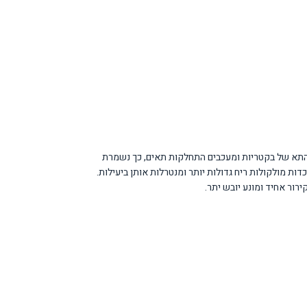
וביים ושליליים הפועלים על קרומי התא של בקטריות ומעכבים התחלקות תאים, כך נשמרת
ן, הננו-מולקולות לוכדות מולקולות ריח גדולות יותר ומנטרלות אותן ביעילות.
ור אחיד ומונע יובש יתר.