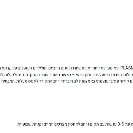
המקרר מצויד בשלוש טכנולוגיות מתקדמות של SHARP. טכנולוגיית PLASMACLUSTER היא מערכת ייחודית המשחררת יונים חי
חות לא רצויים. מערכת Nano Deodoriser מבוססת על מולקולות זעירות הפועלות כמסנן טבעי – כאשר האוויר עובר במסנ
 קירור פסיבי עוצמתי באמצעות לב היברידי רחב המקורר לאפס מעלות, המבטיח קיר