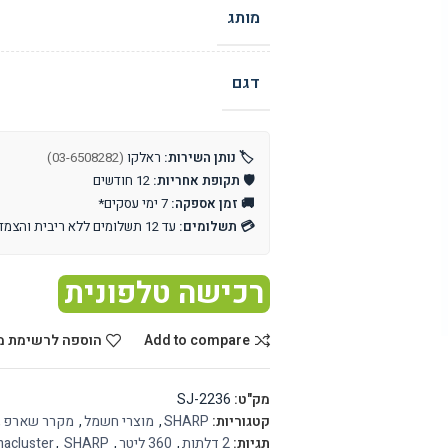
מותג
דגם
🏷️ נותן השירות:
ראלקו
(03-6508282)
🛡️ תקופת אחריות:
12 חודשים
🚚 זמן אספקה:
7 ימי עסקים*
💳 תשלומים:
עד 12 תשלומים ללא ריבית והצמדה
רכישה טלפונית
Add to compare
הוספה לרשימת מ
מק"ט:
SJ-2236
קטגוריות:
SHARP
,
מוצרי חשמל
,
מקרר שארפ
,
תגיות:
2 דלתות
,
360 ליטר
,
SHARP
,
acluster