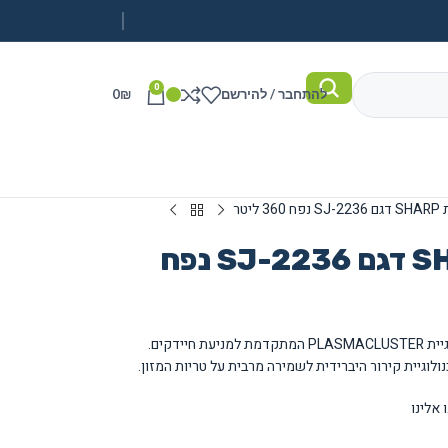
0
להתחבר / להירשם
₪
0
מקרר 2 דלתות SHARP דגם SJ-2236 נפח
מקרר משוכלל עם נפח 360 ליטר המצויד בטכנולוגיית PLASMACLUSTER המתקדמת למניעת חיידקים.
אלינו