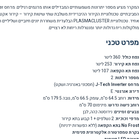
הסביבתיים. טכנולוגיית הקירור ההיברידית משלבת שתי שיטות קירור – קירור אקטיב
מולקולות ריח גדולות יותר ומנטרלות ריחות לא רצויים.
מפרט טכני
נפח כולל
: 360 ליטר
נפח תא קירור
: 253 ליטר
נפח תא הקפאה
: 107 ליטר
מספר דלתות
: 2
מדחס J-Tech Inverter
(חסכוני באנרגיה ושקט)
דירוג אנרגטי
: E
מידות
: רוחב 64.5 ס"מ, עומק 66.5 ס"מ, גובה 179.5 ס"מ
רוחב נישה נדרש
: מינימום 70 ס"מ
צבעים זמינים
: נירוסטה כהה, לבן
מדפי זכוכית
: 2 נשלפים + 1 קבוע בתא קירור
No Frost בתא הקפאה
(ללא הפשרות ידניות)
בקרת טמפרטורה אלקטרונית פנימית