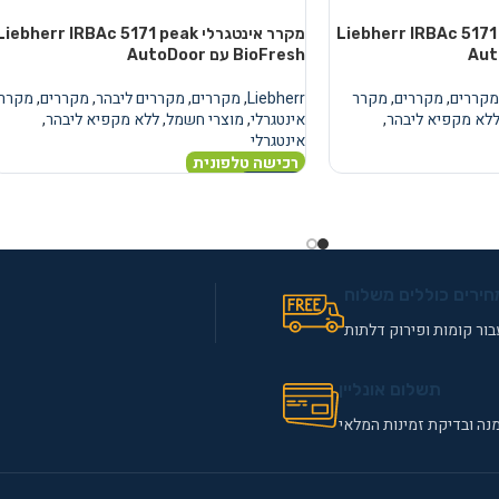
טגרלי Liebherr IRBAc 5171 peak
מקרר אינטגרלי Liebherr IRBAc 5171 peak
BioFresh עם AutoDoor
מקררים
,
מקררים
,
מקרר
Liebherr
,
מקררים
,
מקררים ליבהר
,
מקררים
,
מקרר
לא מקפיא ליבהר
,
אינטגרלי
,
מוצרי חשמל
,
ללא מקפיא ליבהר
,
אינטגרלי
רכישה טלפונית
מידע נוסף
חירים כוללים משלוח
ור קומות ופירוק דלתות
תשלום אונליין
נה ובדיקת זמינות המלאי