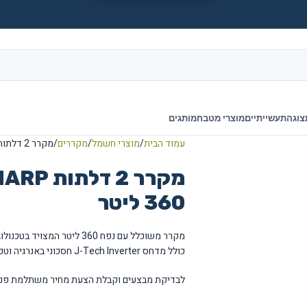
צוגה
תעשייתיים
מוצרי מטבח
מותגים
עמוד הבית
מוצרי חשמל
מקררים
מקרר 2 דלתות SHARP דגם SJ-2236 נפח ‏360 ‏ליטר
כולל מדחס J-Tech Inverter חסכוני באנרגיה וטכנולוגיית קירור היברידית לשמירה מרבית על טריות המזון.
לבדיקת מבצעים וקבלת הצעת מחיר משתלמת פנו 