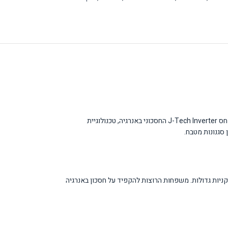
מקרר SHARP SJ-2236 הוא מקרר דו-דלתי מתקדם בנפח 360 ליטר, המציע פתרון קירור מושלם למשפחות בגודל בינוני. המקרר משלב טכנולוגיות חדשניות כגון מדחס J-Tech Inverter החסכוני באנרגיה, טכנולוגיית
ל 360 ליטר מספק מקום אחסון נרחב למצרכים שוטפים ולקניות גדולות. משפחות הרוצות להקפיד על חסכון באנרגיה