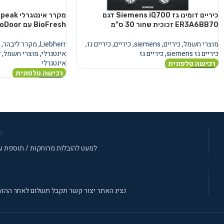
כיריים דומינו גז Siemens iQ700 דגם
מקרר אינ
ER3A6BB70 זכוכית שחור 30 ס"מ
BioFresh עם AutoDoor
מוצרי חשמל
,
כיריים
,
siemens
,
כיריים
,
כיריים גז
,
Liebherr
,
מקרר ליבהר
,
כיריים גז siemens
,
כיריים גז
אינטגרלי
,
מוצרי חשמל
,
ל
אינטגרלי
רכישה טלפונית
רכישה טלפונית
מידע נוסף
מידע נוסף
מ
למעט להובלות מרוחקות / תוספת עב
נציג האתר יצור קשר תקבל תשלום לאחר ההזמ