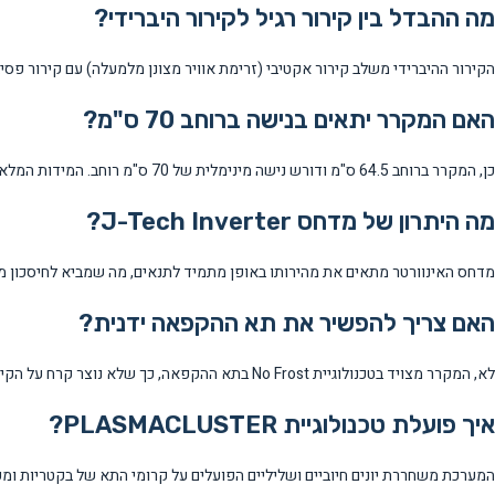
מה ההבדל בין קירור רגיל לקירור היברידי?
הקירור ההיברידי משלב קירור אקטיבי (זרימת אוויר מצונן מלמעלה) עם קירור פסיבי
האם המקרר יתאים בנישה ברוחב 70 ס"מ?
כן, המקרר ברוחב 64.5 ס"מ ודורש נישה מינימלית של 70 ס"מ רוחב. המידות המלאות: 64.5 ס"מ רוחב, 66.5 ס"מ עומק, 179.5 ס"מ גובה.
מה היתרון של מדחס J-Tech Inverter?
מדחס האינוורטר מתאים את מהירותו באופן מתמיד לתנאים, מה שמביא לחיסכון משמ
האם צריך להפשיר את תא ההקפאה ידנית?
לא, המקרר מצויד בטכנולוגיית No Frost בתא ההקפאה, כך שלא נוצר קרח על הקירות ולא נדרשת הפשרה ידנית תקופתית.
איך פועלת טכנולוגיית PLASMACLUSTER?
המערכת משחררת יונים חיוביים ושליליים הפועלים על קרומי התא של בקטריות ומעכב