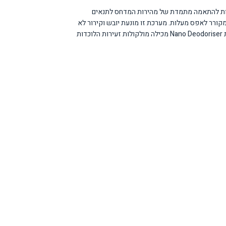
יבה תוך חיסכון ניכר בצריכת החשמל, הודות להתאמה מתמדת של מהירות המדחס לתנאים
מקורר לאפס מעלות. מערכת זו מונעת יובש וקירור לא
אחיד. טכנולוגיית PLASMACLUSTER הבלעדית משחררת יונים חיוביים ושליליים המנטרלים בקטריות ונבגי עובש, ומבטיחה שמירה על טריות המזון לאורך זמן. מערכת Nano Deodoriser מכילה מולקולות זעירות הלוכדות