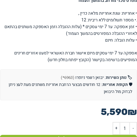
מפרט טכני מורחב בהמשך העמוד
• אחריות: שנת אחריות מלאה כדין.,
.• מספר תשלומים ללא ריבית: 12
• זמן אספקה: עד 7 ימי עסקים * (עלות ההובלה וזמן האספקה משתנים בהתאם
לאזורי ההובלה המפורטים בהמשך העמוד)
• עלות הובלה: חינם
אספקה עד 7 ימי עסקים מיום אישור חברת האשראי למעט אזורים חריגים
המופיעים ברשימה בקישור (הקובץ יפתח בחלון חדש)
🏷️ נותן השירות:
יבואן רשמי ניופרו
(6963*)
🛡️ תקופת אחריות:
12 חודשים מבצעי הרחבת אחריות משתנים מעת לעצ ניתן
לבדוק מול היבואן
5,590
₪