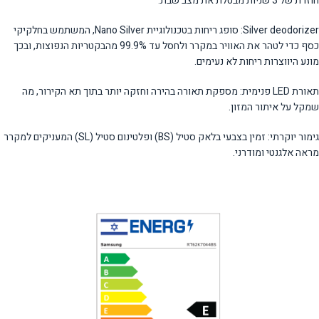
חוזרת של 3 שניות מבטלת את מצב שבת.
Silver deodorizer: סופג ריחות בטכנולוגיית Nano Silver, המשתמש בחלקיקי
כסף כדי לטהר את האוויר במקרר ולחסל עד 99.9% מהבקטריות הנפוצות, ובכך
מונע היווצרות ריחות לא נעימים.
תאורת LED פנימית: מספקת תאורה בהירה וחזקה יותר בתוך תא הקירור, מה
שמקל על איתור המזון.
גימור יוקרתי: זמין בצבעי בלאק סטיל (BS) ופלטינום סטיל (SL) המעניקים למקרר
מראה אלגנטי ומודרני.