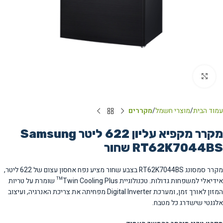
Click to enlarge
עמוד הבית
מוצרי חשמל
מקררים
מקרר מקפיא עליון ‏622 ‏ליטר Samsung
RT62K7044BS שחור
מקרר סמסונג RT62K7044BS בצבע שחור מציע נפח אחסון עצום של 622 ליטר,
אידיאלי למשפחות גדולות. טכנולוגיית Twin Cooling Plus™ שומרת על טריות
המזון לאורך זמן, ומערכת Digital Inverter מפחיתה את צריכת האנרגיה, ועיצוב
אלגנטי שישדרג כל מטבח.