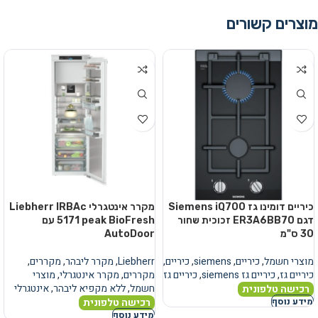
מוצרים קשורים
כיריים דומינו גז Siemens iQ700
מקרר אינטגרלי Liebherr IRBAc
דגם ER3A6BB70 זכוכית שחור
5171 peak BioFresh עם
30 ס"מ
AutoDoor
מוצרי חשמל
,
כיריים
,
siemens
,
כיריים
,
Liebherr
,
מקרר ליבהר
,
מקררים
,
כיריים גז
,
כיריים גז siemens
,
כיריים גז
מקררים
,
מקרר אינטגרלי
,
מוצרי
חשמל
,
ללא מקפיא ליבהר
,
אינטגרלי
רכישה טלפונית
רכישה טלפונית
מידע נוסף
מידע נוסף