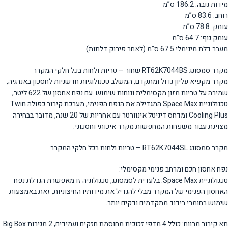
מידות גובה: 186.2 ס”מ
רוחב: 83.6 ס”מ
עומק: 78.8 ס”מ
עומק גוף: 64.7 ס”מ
מעבר דלת מינימלי 67.5 ס”מ (לאחר פירוק דלתות)
מקרר סמסונג RT62K7044BS שחור – טריות ולחות בכל חלקי המקרר
מקרר מקפיא עליון גדול ומתקדם, המשלב טכנולוגיות חדשניות לחסכון באנרגיה,
שמירה על טריות מזון מקסימלית ונוחות שימוש. עם נפח אחסון של 622 ליטר,
טכנולוגיית Space Max המגדילה את הנפח הפנימי, מערכת קירור כפולה Twin
Cooling Plus ומדחס דיגיטל אינוורטר עם אחריות של 20 שנה, מדובר בבחירה
מצוינת עבור משפחות המחפשות מקרר איכותי וחסכוני.
מקרר סמסונג RT62K7044SL – טריות ולחות בכל חלקי המקרר
נפח אחסון חכם ומרחב פנימי מקסימלי:
טכנולוגיית Space Max: בלעדית לסמסונג, טכנולוגיה זו מאפשרת הגדלת נפח
האחסון הפנימי של המקרר מבלי להגדיל את מידותיו החיצוניות, זאת באמצעות
שימוש בחומרי בידוד מתקדמים ודקים יותר.
תא קירור מרווח: כולל 4 מדפי זכוכית מחוסמת חזקים ועמידים, 2 מגירות Big Box