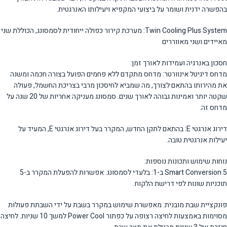
בהפשרה ידנית ושומר על ביצועי המקפיא ויעילותו האנרגטית.
Twin Cooling Plus System: מערכת קירור כפולה ייחודית לסמסונג, הכוללת שני
מאיידים ושני מאווררים
חסכון באנרגיה ועמידות לאורך זמן:
מדחס דיגיטל אינוורטר: מדחס מתקדם ללא פחמים הפועל בצורה חכמה ומשנה
את מהירותו בהתאם לצורך, מה שמביא לחיסכון מרבי בצריכת החשמל, פעולה
שקטה יותר ואמינות גבוהה לאורך שנים. סמסונג מעניקה אחריות של 20 שנה על
מדחס זה.
דירוג אנרגטי E: בהתאם לתקן החדש, המקרר בעל דירוג אנרגטי E, המעיד על
יעילות אנרגטית טובה.
נוחות שימוש ותכונות נוספות:
Smart Conversion 5 ב-1: בלעדי לסמסונג. אפשרות להפעלת המקרר ב-5
תוכניות שונות לפי דרישת הלקוח.
פונקציית שבת מובנית: מאפשרת שימוש במקרר בשבת על ידי השבתת פעולות
מסוימות באמצעות לחיצה רצופה על כפתור Power Cool למשך 10 שניות. לחיצה