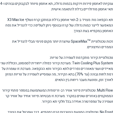
ענקיות לאחסון פירות וירקות בכמות גדולה, תא אחסון מיוחד לבקבוקים גבוהים ו-4
תאי אחסון מודולריים בדלת להתאמה אישית.
תא הקפאה נוח: מצויד ב-2 תאי אחסון בדלת ובמתקן קרח נשלף X3 Max Ice
המאפשר לייצר כמות גדולה של קרח ובנוסף ניתן לשליפה כדי להגדיל את נפח
האחסון במקפיא בעת הצורך.
זכות טכנולוגיית SpaceMax™‎ שיוצרת יותר מקום פנימי מבלי להגדיל את
הממדים החיצוניים.
טכנולוגיית קירור מתקדמת לשמירה על טריות:
Twin Cooling Plus System: מערכת קירור כפולה ייחודית לסמסונג, הכוללת שני
מאיידים ושני מאווררים נפרדים לתא הקירור ותא ההקפאה. מערכת זו שומרת על
רמת לחות גבוהה (עד 70%) בתא הקירור, מה שמסייע לשמירה על טריות המזון
לאורך זמן, ומונעת מעבר ריחות בין התאים.
Multi Flow: טכנולוגיית פיזור אוויר רב-זרימתית המשתמשת במספר פתחי קירור
הממוקמים באזורים שונים במקרר. מערכת זו מבטיחה פיזור אחיד של אוויר קר
ושמירה על טמפרטורה אחידה בכל חלקי תא הקירור.
No Frost: טכנולוגיה המונעת הצטברות קרח במקפיא, דבר שמבטל את הצורך