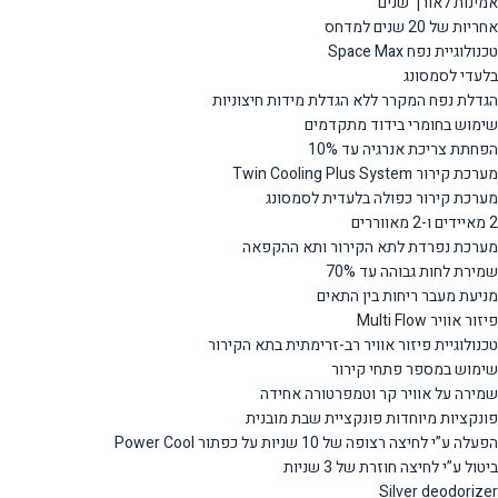
אמינות לאורך שנים
אחריות של 20 שנים למדחס
טכנולוגיית נפח Space Max
בלעדי לסמסונג
הגדלת נפח המקרר ללא הגדלת מידות חיצוניות
שימוש בחומרי בידוד מתקדמים
הפחתת צריכת אנרגיה עד 10%
מערכת קירור Twin Cooling Plus System
מערכת קירור כפולה בלעדית לסמסונג
2 מאיידים ו-2 מאווררים
מערכת נפרדת לתא הקירור ותא ההקפאה
שמירת לחות גבוהה עד 70%
מניעת מעבר ריחות בין התאים
פיזור אוויר Multi Flow
טכנולוגיית פיזור אוויר רב-זרימתית בתא הקירור
שימוש במספר פתחי קירור
שמירה על אוויר קר וטמפרטורה אחידה
פונקציות מיוחדות פונקציית שבת מובנית
הפעלה ע”י לחיצה רצופה של 10 שניות על כפתור Power Cool
ביטול ע”י לחיצה חוזרת של 3 שניות
Silver deodorizer