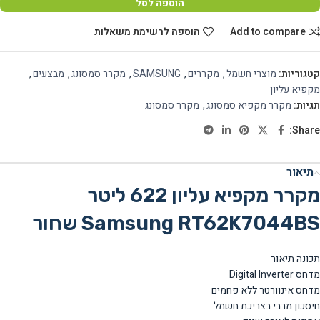
הוספה לסל
Add to compare
הוספה לרשימת משאלות
קטגוריות:
מוצרי חשמל
,
מקררים
,
SAMSUNG
,
מקרר סמסונג
,
מבצעים
,
מקפיא עליון
תגיות:
מקרר מקפיא סמסונג
,
מקרר סמסונג
Share:
תיאור
מקרר מקפיא עליון 622 ליטר
Samsung RT62K7044BS שחור
תכונה תיאור
מדחס Digital Inverter
מדחס אינוורטר ללא פחמים
חיסכון מרבי בצריכת חשמל