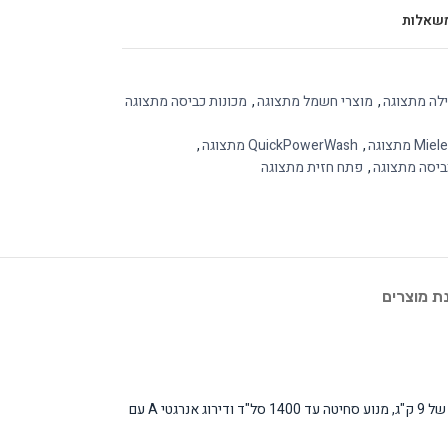
שאלות
ילה מתצוגה
,
מוצרי חשמל מתצוגה
,
מכונות כביסה מתצוגה
מתצוגה
,
QuickPowerWash מתצוגה
,
ביסה מתצוגה
,
פתח חזית מתצוגה
 מוצרים
מכונת הכביסה MIELE WWD380 WCS מסדרת W1 היא פתרון כביסה מתקדם המשלב טכנולוגיות חדשניות עם יעילות אנרגטית מעולה. המכונה מציעה קיבולת נדיבה של 9 ק"ג, מנוע סחיטה עד 1400 סל"ד ודירוג אנרגטי A עם