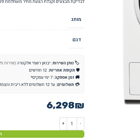
לבדיקת מבצעים וקבלת הצעת מחיר משתלמת פנו 
מותג
דגם
🏷️ נותן השירות:
יבואן רשמי אלקטרה
(שירות פלרום: 5600
🛡️ תקופת אחריות:
12 חודשים
🚚 זמן אספקה:
7 ימי עסקים*
💳 תשלומים:
עד 12 תשלומים ללא ריבית והצמדה
6,298
₪
ה