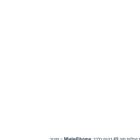
49 דקות בלבד.
Miele@home
– חיבור