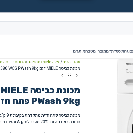
צוגה
תעשייתיים
מוצרי מטבח
מותגים
עמוד הבית
מילה miele מתצוגה
מכונות כביסה מ
מכונת כביסה MIELE דגם WWD380 WCS PWash 9kg פתח חזית מתצוגה
PWash 9kg פתח חזית מתצוגה
חוסכת באנרגיה עד 20% מעבר לתקן A ומצוידת בתכנית QuickPowerWash למחזור מהיר של 49 דקות.