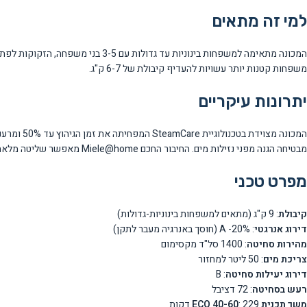
למי זה מתאים
המכונה מתאימה למשפחות בינוניות עד
משפחות קטנות יותר עשויות להעדיף קיבולת של 6-7 ק"ג.
יתרונות עיקריים
מבטיחה הגנה מפני נזילות מים. החיבור החכם Miele@home מאפשר שליטה מלאה דרך האפליקציה, והחיסכון האנרגטי המתקדם מפחית עלויות חשמל משמעותית.
מפרט טכני
קיבולת
: 9 ק"ג (מתאים למשפחות בינוניות-גדולות)
דירוג אנרגטי
: A -20% (חוסך באנרגיה מעבר לתקן)
מהירות סחיטה
: 1400 סל"ד מקסימום
צריכת מים
: 50 ליטר למחזור
דירוג יעילות סחיטה
: B
רעש בסחיטה
: 72 דציבל
משך תכנית ECO 40-60
: 229 דקות