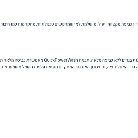
 גדולות עם 3-5 בני משפחה, הזקוקות לפתרון כביסה מקצועי ויעיל. מושלמת למי שמחפשים טכנולוגיות מתקדמו