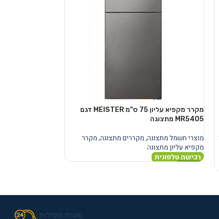
מקרר מקפיא עליון 75 ס"מ MEISTER דגם
MR5405 מתצוגה
SVR375BGR פתיחה ימין מתצוגה
מוצרי חשמל מתצוגה
,
מקררים מתצוגה
,
מקרר
SAUTER
,
מקרר סאו
מקפיא עליון מתצוגה
מתצוגה
,
מקררים מת
מתצוגה
,
סאוטר מתצ
רכישה טלפונית
2,490
₪
מידע נוסף
הוספה לסל
שעות פעילות