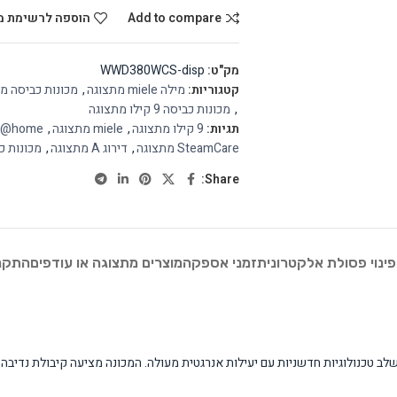
Add to compare
הוספה לרשימת מ
מק"ט:
WWD380WCS-disp
קטגוריות:
מילה miele מתצוגה
,
מכונות כביסה מ
,
מכונות כביסה 9 קילו מתצוגה
תגיות:
9 קילו מתצוגה
,
miele מתצוגה
,
Miele@home 
SteamCare מתצוגה
,
דירוג A מתצוגה
,
מכונות כ
Share:
פינוי פסולת אלקטרונית
זמני אספקה
מוצרים מתצוגה או עודפים
התקנת