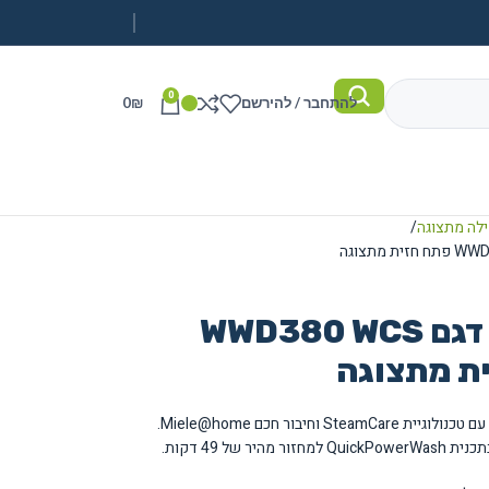
0
להתחבר / להירשם
₪
0
ילה מתצוגה
מכונת כביסה MIELE דגם WWD380 WCS
מכונת כביסה פתח חזית מתקדמת בקיבולת 9 ק"ג עם טכנולוגיית SteamCare וחיבור חכם Miele@home.