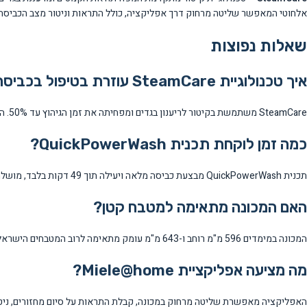
אלחוטי המאפשר שליטה מרחוק דרך אפליקציה, כולל התראות וניטור מצב הכביסה
שאלות נפוצות
איך טכנולוגיית SteamCare עוזרת בטיפול בכביסה?
SteamCare משתמשת בקיטור לריענון בגדים ומפחיתה את זמן הגיהוץ עד 50%. הטכנולוגיה מסירה ריחות ומחליקה קמטים ללא צורך בכביסה מלאה.
כמה זמן לוקחת תכנית QuickPowerWash?
תכנית QuickPowerWash מבצעת כביסה מלאה ויעילה תוך 49 דקות בלבד, מושלמת לכביסה מהירה של בגדים בעלי רמת לכלוך בינונית.
האם המכונה מתאימה למטבח קטן?
המכונה במימדים 596 מ"מ רוחב ו-643 מ"מ עומק מתאימה לרוב המטבחים הישראליים. חשוב לוודא שיש מקום של לפחות 1077 מ"מ עומק כשהדלת פתוחה.
מה מציעה אפליקציית Miele@home?
האפליקציה מאפשרת שליטה מרחוק במכונה, קבלת התראות על סיום מחזורים, ניטור