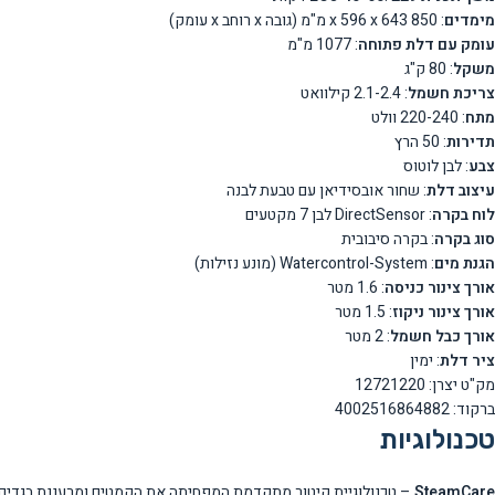
מימדים
: 850 x 596 x 643 מ"מ (גובה x רוחב x עומק)
עומק עם דלת פתוחה
: 1077 מ"מ
משקל
: 80 ק"ג
צריכת חשמל
: 2.1-2.4 קילוואט
מתח
: 220-240 וולט
תדירות
: 50 הרץ
צבע
: לבן לוטוס
עיצוב דלת
: שחור אובסידיאן עם טבעת לבנה
לוח בקרה
: DirectSensor לבן 7 מקטעים
סוג בקרה
: בקרה סיבובית
הגנת מים
: Watercontrol-System (מונע נזילות)
אורך צינור כניסה
: 1.6 מטר
אורך צינור ניקוז
: 1.5 מטר
אורך כבל חשמל
: 2 מטר
ציר דלת
: ימין
מק"ט יצרן: 12721220
ברקוד: 4002516864882
טכנולוגיות
SteamCare
– טכנולוגיית קיטור מתקדמת המפחיתה את הקמטים ומרעננת בגדים