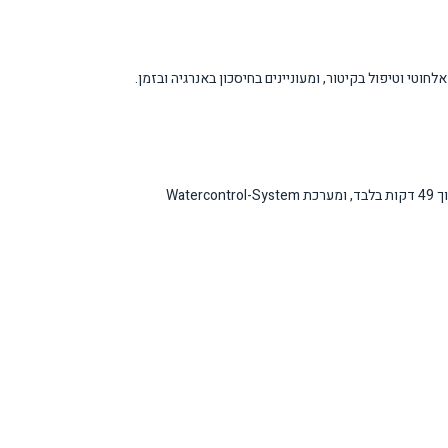
ת כמו חיבור אלחוטי וטיפול בקיטור, ומעוניינים בחיסכון באנרגיה ובזמן.
המכונה מצוידת בטכנולוגיית SteamCare המפחיתה את זמן הגיהוץ עד 50% ומרעננת בגדים ללא כביסה מלאה. תכנית QuickPowerWash מאפשרת כביסה מלאה תוך 49 דקות בלבד, ומערכת Watercontrol-System