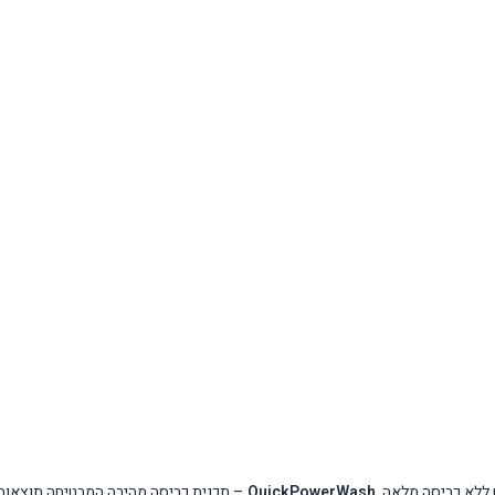
 ללא כביסה מלאה.
QuickPowerWash
– תכנית כביסה מהירה המבטיחה תוצאות יעילות תוך 