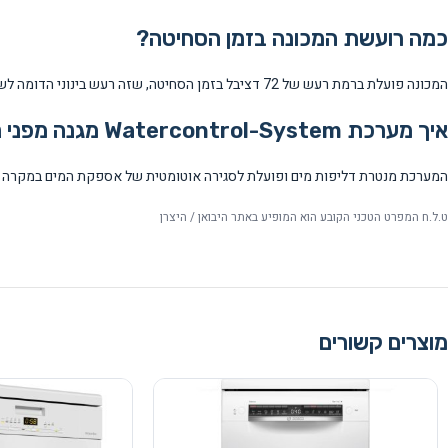
כמה רועשת המכונה בזמן הסחיטה?
המכונה פועלת ברמת רעש של 72 דציבל בזמן הסחיטה, שזה רעש בינוני הדומה לשיחה רגילה ומתאים לשימוש יומיומי גם בדירות.
איך מערכת Watercontrol-System מגנה מפני נזקי מים?
המערכת מנטרת דליפות מים ופועלת לסגירה אוטומטית של אספקת המים במקרה של ז
ט.ל.ח המפרט הטכני הקובע הוא המופיע באתר היבואן / היצרן
מוצרים קשורים