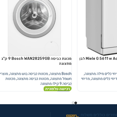
מדיח כלים עומד Miele G 5611 w Active לבן
מכונת כביסה Bosch WAN28259GB ‏9 ‏ק"ג
מתצוגה
חי כלים מילה מתצוגה
,
Bosch מתצוגה
,
מכונות כביסה בוש מתצוגה
,
מוצרי
יחי כלים מתצוגה
,
מדיחי
חשמל מתצוגה
,
מכונות כביסה מתצוגה
,
מכונות
כביסה 9 קילו מתצוגה
רכישה טלפונית
מידע נוסף
חירים כוללים משלוח