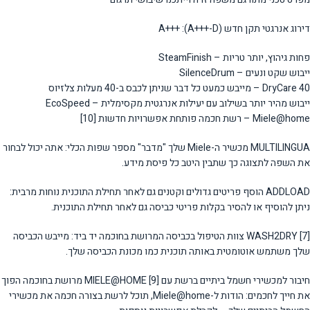
דירוג אנרגטי תקן חדש (A+++-D): +++A
פחות גיהוץ, יותר טריות – SteamFinish
ייבוש שקט ונעים – SilenceDrum
DryCare 40 – מייבש כמעט כל דבר שניתן לכבס ב-40 מעלות צלזיוס
ייבוש מהיר יותר בשילוב עם יעילות אנרגטית מקסימלית – EcoSpeed
Miele@home – רשת חכמה פותחת אפשרויות חדשות [10]
MULTILINGUA מכשיר ה-Miele שלך "מדבר" מספר שפות הכלי: אתה יכול לבחור
את השפה לתצוגה כך שתבין היטב כל פיסת מידע.
ADDLOAD הוסף פריטים גדולים וקטנים גם לאחר תחילת התוכנית נוחות מרבית:
ניתן להוסיף או להסיר בקלות פריטי כביסה גם לאחר תחילת התוכנית.
WASH2DRY [7] צוות הטיפול בכביסה המרושת בחוכמה יד ביד: מייבש הכביסה
שלך משתמש אוטומטית באותה תוכנית כמו מכונת הכביסה שלך.
חיבור למכשירי חשמל ביתיים ברשת עם MIELE@HOME [9] מרושת בחוכמה הפוך
את חייך לחכמים: הודות ל-Miele@home, תוכל לרשת בצורה חכמה את מכשירי