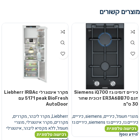
מוצרים קשורים
כיריים דומינו גז Siemens iQ700
מקרר אינטגרלי Liebherr IRBAc
דגם ER3A6BB70 זכוכית שחור
5171 peak BioFresh עם
30 ס"מ
AutoDoor
מוצרי חשמל
,
כיריים
,
siemens
,
כיריים
,
Liebherr
,
מקרר ליבהר
,
מקררים
,
כיריים גז
,
כיריים גז siemens
,
כיריים גז
מקררים
,
מקרר אינטגרלי
,
מוצרי
חשמל
,
ללא מקפיא ליבהר
,
אינטגרלי
רכישה טלפונית
רכישה טלפונית
מידע נוסף