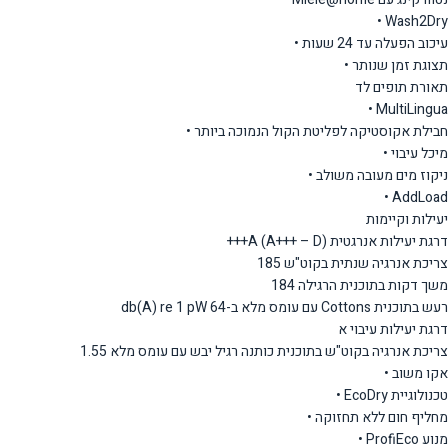
Wash2Dry •
עיכוב הפעלה עד 24 שעות •
תצוגת זמן שנותר •
תאורת תופים לד
MultiLingua •
חבילת אקוסטיקה לפליטת הקול הנמוכה ביותר •
מיכל עיבוי •
ניקוז מים מעובה משולב •
AddLoad •
יעילות וקיימות
דרגת יעילות אנרגטית (A+++ – D) A+++
צריכת אנרגיה שנתית בקוט"ש 185
משך דקות בתוכנית הרגילה 184
רעש בתוכנית Cottons עם עומס מלא ב-db(A) re 1 pW 64
דרגת יעילות עיבוי א
צריכת אנרגיה בקוט"ש בתוכנית כותנה רגיל יבש עם עומס מלא 1.55
אקו משוב •
טכנולוגיית EcoDry •
מחליף חום ללא תחזוקה •
מנוע ProfiEco •