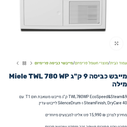
Click to enlarge
עמוד הבית
מוצרי חשמל פרימיום
מייבשי כביסה פרימיום
מייבש כביסה ‏9 ‏ק"ג Miele TWL 780 WP
מילה
TWL780WP EcoSpeed&Steam&9 ק"ג מייבש משאבת חום T1: עם
SteamFinish, DryCare 40 ו-SilenceDrum לייבוש עדין.
מחירון לצרכן
₪ 15,990
פנו אלינו למבצעים מיוחדים
מפרט טכני מתורגם משפה זרה וייתכנו שיבושי תרגום