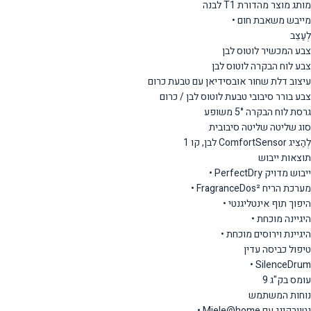
מותג מוצר מהדורת T1 לבנה
מייבש משאבת חום •
לְעַצֵב
צבע המכשיר לוטוס לבן
צבע לוח הבקרה לוטוס לבן
עיצוב דלת שחור אובסידיאן עם טבעת כרום
צבע בורר סיבובי טבעת לוטוס לבן / כרום
גרסת לוח הבקרה 5° משופע
סוג שליטה שליטה סיבובית
לְהַצִיג ComfortSensor לבן, קו 1
תוצאות ייבוש
ייבוש מדויק PerfectDry •
מערכת הריח FragranceDos² •
היפוך תוף אינטליגנטי •
היגיינה מוכחת •
היגיינת וירוסים מוכחת •
טיפול כביסה עדין
SilenceDrum •
עומס בק"ג 9
נוחות המשתמש
נטוורקינג עם Miele@home •