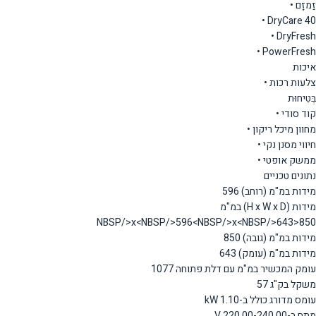
זַמזָם •
DryCare 40 •
DryFresh •
PowerFresh •
איכות
צלעות רכות •
בְּטִיחוּת
קוד סודי •
מחוון מיכל ריקון •
חיווי מסנן נקי •
ממשק אופטי •
נתונים טכניים
מידות במ"מ (רוחב) 596
מידות (H x W x D) במ"מ
850<NBSP/>x<NBSP/>596<NBSP/>x<NBSP/>643
מידות במ"מ (גובה) 850
מידות במ"מ (עומק) 643
עומק המכשיר במ"מ עם דלת פתוחה 1077
משקל בק"ג 57
עומס מדורג כולל ב-kW 1.10
מתח ב-V 220.00-240.00