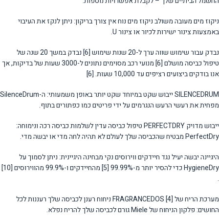
החשמל הביתיים שלך – לקבלת אפשרויות נוספות.
ניקוז מים מעובה משולב ניקוז מים נוח אין צורך בריקון: ניתן לנקז את העיבוי
באמצעות צינור ישירות לכיור או צינור U.
נבדק עבור שימוש שווה ערך ל-20 שנות שימוש [6] נבדק במשך 20 שנה של
טיפול כביסה מושלם [6] מנועי רכב מסוימים נתונים ל-3000 שעות של בדיקות, אך
אנו בודקים ביצועים רציפים עד 10,000 שעות. [6]
SILENCEDRUM ייבוש שקט במיוחד שקט יותר באופן משמעותי: ה-SilenceDrum
מפחית את רעשי הרעש הנגרמים על ידי פריטים כמו כפתורים בתוף.
ייבוש מדויק PERFECTDRY טיפול כביסה עדין לשלמות כביסה רכה ונימוחה:
PerfectDry מבטיח שהכביסה שלך לעולם לא תהיה לחה מדי או יבשה מדי.
היגיינה יבשה יעיל נגד חיידקים ווירוסים נקי מבחינה היגיינית: ניתן לסמוך על
HygieneDry כדי להסיר יותר מ-99.99% [5] מהחיידקים ו-99.9% מהווירוסים [10]
.
מערכת הריח של FRAGRANCEDOS [4] ניחוח רענן לכביסה שלך רעננות לכל
החושים: פלקון הניחוח של Miele גורם לכביסה שלך להריח נפלא.