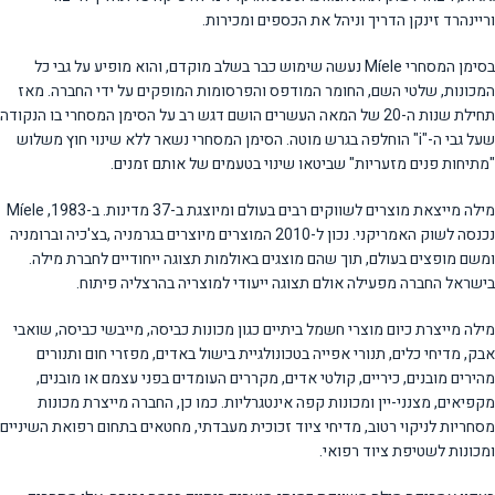
וריינהרד זינקן הדריך וניהל את הכספים ומכירות.
בסימן המסחרי Míele נעשה שימוש כבר בשלב מוקדם, והוא מופיע על גבי כל
המכונות, שלטי השם, החומר המודפס והפרסומות המופקים על ידי החברה. מאז
תחילת שנות ה-20 של המאה העשרים הושם דגש רב על הסימן המסחרי בו הנקודה
שעל גבי ה-"i" הוחלפה בגרש מוטה. הסימן המסחרי נשאר ללא שינוי חוץ משלוש
"מתיחות פנים מזעריות" שביטאו שינוי בטעמים של אותם זמנים.
מילה מייצאת מוצרים לשווקים רבים בעולם ומיוצגת ב-37 מדינות. ב-1983, Míele
נכנסה לשוק האמריקני. נכון ל-2010 המוצרים מיוצרים בגרמניה ,בצ'כיה וברומניה
ומשם מופצים בעולם, תוך שהם מוצגים באולמות תצוגה ייחודיים לחברת מילה.
בישראל החברה מפעילה אולם תצוגה ייעודי למוצריה בהרצליה פיתוח.
מילה מייצרת כיום מוצרי חשמל ביתיים כגון מכונות כביסה, מייבשי כביסה, שואבי
אבק, מדיחי כלים, תנורי אפייה בטכונולגיית בישול באדים, מפזרי חום ותנורים
מהירים מובנים, כיריים, קולטי אדים, מקררים העומדים בפני עצמם או מובנים,
מקפיאים, מצנני-יין ומכונות קפה אינטגרליות. כמו כן, החברה מייצרת מכונות
מסחריות לניקוי רטוב, מדיחי ציוד זכוכית מעבדתי, מחטאים בתחום רפואת השיניים
ומכונות לשטיפת ציוד רפואי.