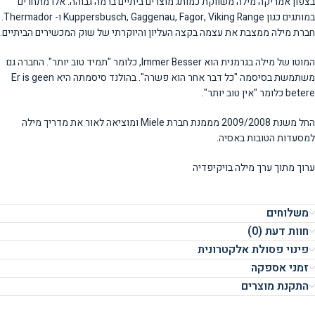
בצפון אמריקה מילה משווקת כמותג מוצרים ביתיים ברמה גבוהה. אלו מתחרים
במותגים כגון Kuppersbusch, Gaggenau, Fagor, Viking Range ו- Thermador.
חברת מילה ממצבת את עצמה בקצה העליון והיוקרתי של שוק המכשירים הביתיים.
המוטו של מילה בגרמנית הוא Immer Besser, כלומר "תמיד טוב יותר". החברה גם
משתמשת בסיסמה "כל דבר אחר הוא פשרה". בהולנד סיסמתה היא Er is geen
betere כלומר "אין טוב יותר".
החל משנת 2009/2008 מממנת חברת Miele ומוציאה לאור את מדריך מילה
למסעדות הטובות באסיה.
ערוך מתוך ערך מילה בויקיפדיה
משלוחים
חוות דעת (0)
פינוי פסולת אלקטרונית
זמני אספקה
התקנת מוצרים