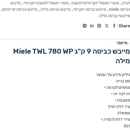
לבית
,
מוצרי חשמל יוקרתיים למטבח
,
מוצרי חשמל למטבח יוקרתיי
,
מייבש
כביסה miele
,
מייבש כביסה יוקרתי
,
מייבש כביסה מילה
,
מייבש כביסה פרימיום
,
מייבשי כביסה מילה
Share:
תיאור
מייבש כביסה 9 ק"ג Miele TWL 780 WP
מילה
גיליון מידע על המוצר
סוג בנייה
מתאים לערמה •
זה לצד זה •
משבצת •
ציר דלת הפיך
שמאלה
צירי דלת להמרה •
דֶגֶם