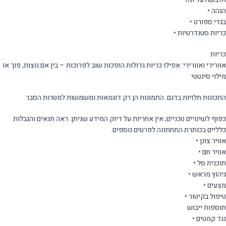
הגהה •
בגדי ספורט •
כריות סטנדרטיות •
כריות
אוורירי ואוורירי: אפילו כריות גדולות הופכות שוב לפרוכות – בין אם נוצות, פוך או
מילוי סינטטי
התכונות תלויות בדגם. התמונות הן רק דוגמאות ומשמשות למטרות הסבר
כפוף לשינויים טכניים; אין אחריות על דיוק המידע שניתן. ראה תנאים והגבלות
כלליים בכותרת התחתונה לפרטים נוספים.
אוויר צונן •
אוויר חם •
תוכנית סל •
גיהוץ מראש •
מצעים •
טיפול בקיטור •
תוספות ייבוש
נגד קמטים •