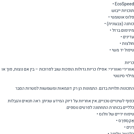
EcoSpeed •
תוכניות ייבוש
פלוס אוטומטי •
כותנה (צבעונית) •
מינימום ברזל •
עדינים •
חולצות •
טיפול יד משי •
כריות
אוורירי ואוורירי: אפילו כריות גדולות הופכות שוב לפרוכות – בין אם נוצות, פוך או
מילוי סינטטי
התכונות תלויות בדגם. התמונות הן רק דוגמאות ומשמשות למטרות הסבר
כפוף לשינויים טכניים; אין אחריות על דיוק המידע שניתן. ראה תנאים והגבלות
כלליים בכותרת התחתונה לפרטים נוספים.
טיפוח ידיים של וולנס •
אֶקְסְפּרֶס •
דֵנִים •
הלבשה עליונה •