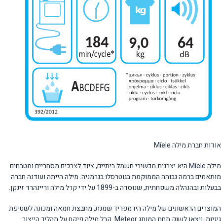
אודות חברת מילה Míele
מילה Míele היא יצרנית מכשירי חשמל ביתיים, ציוד לצרכים מסחריים ומטבחים
מותאמים ברמה גבוהה הממוקמת בגוטרסלו בגרמניה. מילה הייתה ועודנה חברה
בבעלות ובהנהלה משפחתית, שנוסדה ב-1899 על ידי קרל מילה וריינהרד זינקן.
המוצרים הראשונים של מילה היו מפריד שמנת, מחבצת חמאה ומכונה לשטיפת
גיגיות, ויצאו לשוק תחת המותג Meteor. קרל מילה פיקח על תהליך הייצור