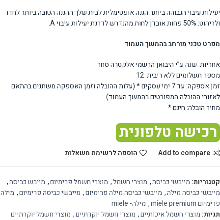
יעילות עיבוי הגבוהה ביותר הגנה אופטימלית לבית שלך ההגנה הטובה ביותר לחדר
ולריהוט: 50% פחות אובדן לחות מהנדרש לדרגת יעילות עיבוי A.
מפרט טכני מורחב בהמשך העמוד
אחריות: שנה ע”י היבואן הרשמי אלקטרה סחר
מספר תשלומים ללא ריבית: 12
זמן אספקה: עד 7 ימי עסקים * (עלות ההובלה וזמן האספקה משתנים בהתאם
לאזורי ההובלה המפורטים בהמשך העמוד)
מחיר הובלה: חינם *
רכישה טלפונית
Add to compare
הוספה לרשימת משאלות
קטגוריות:
מייבשי כביסה
,
מוצרי חשמל
,
מוצרי חשמל פרימיום
,
מייבש כביסה
,
מייבשי כביסה מילה
,
מייבשי כביסה מילה פרימיום
,
מייבשי כביסה פרימיום
,
מילה
פרימיום miele premium
,
מילה- miele
תגיות:
מוצרי חשמל איכותיים
,
מוצרי חשמל יוקרתיים
,
מוצרי חשמל יוקרתיים