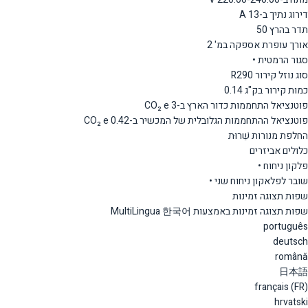
דירוג נתיך ב-A 13
תדר בהרץ 50
אורך עופרת אספקה במ' 2
סגור הרמטית •
סוג נוזל קירור R290
כמות קירור בק"ג 0.14
פוטנציאל התחממות כדור הארץ ב-CO₂ e 3
פוטנציאל ההתחממות הגלובלית של המכשיר ב-CO₂ e 0.42
החלפת מנורות שֵׁרוּת
כלולים אביזרים
פלקון ניחוח •
שובר לפלאקון ניחוח שני •
שפות תצוגה זמינות
שפות תצוגה זמינות באמצעות MultiLingua 한국어
português
deutsch
română
日本語
français (FR)
hrvatski