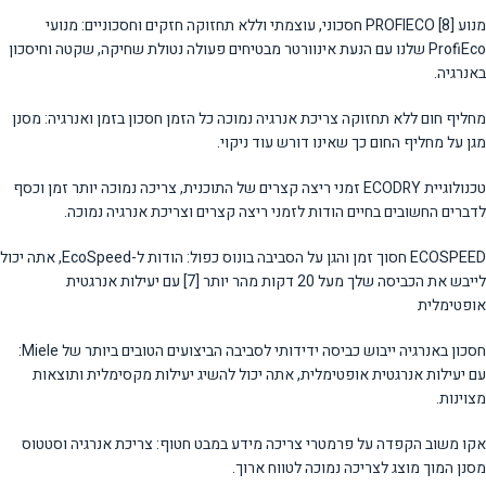
מנוע PROFIECO [8] חסכוני, עוצמתי וללא תחזוקה חזקים וחסכוניים: מנועי
ProfiEco שלנו עם הנעת אינוורטר מבטיחים פעולה נטולת שחיקה, שקטה וחיסכון
באנרגיה.
מחליף חום ללא תחזוקה צריכת אנרגיה נמוכה כל הזמן חסכון בזמן ואנרגיה: מסנן
מגן על מחליף החום כך שאינו דורש עוד ניקוי.
טכנולוגיית ECODRY זמני ריצה קצרים של התוכנית, צריכה נמוכה יותר זמן וכסף
לדברים החשובים בחיים הודות לזמני ריצה קצרים וצריכת אנרגיה נמוכה.
ECOSPEED חסוך זמן והגן על הסביבה בונוס כפול: הודות ל-EcoSpeed, אתה יכול
לייבש את הכביסה שלך מעל 20 דקות מהר יותר [7] עם יעילות אנרגטית
אופטימלית
חסכון באנרגיה ייבוש כביסה ידידותי לסביבה הביצועים הטובים ביותר של Miele:
עם יעילות אנרגטית אופטימלית, אתה יכול להשיג יעילות מקסימלית ותוצאות
מצוינות.
אקו משוב הקפדה על פרמטרי צריכה מידע במבט חטוף: צריכת אנרגיה וסטטוס
מסנן המוך מוצג לצריכה נמוכה לטווח ארוך.