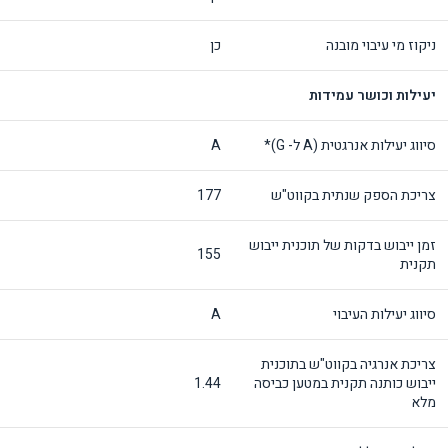
ניקוז מי עיבוי מובנה
כן
יעילות וכושר עמידות
סיווג יעילות אנרגטית (A ל- G)*
A
צריכת הספק שנתית בקווט"ש
177
זמן ייבוש בדקות של תוכנית ייבוש
155
תקנית
סיווג יעילות העיבוי
A
צריכת אנרגיה בקווט"ש בתוכנית
ייבוש כותנה תקנית במטען כביסה
1.44
מלא