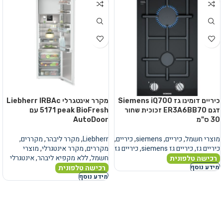
כיריים דומינו גז Siemens iQ700
מקרר אינטגרלי Liebherr IRBAc
דגם ER3A6BB70 זכוכית שחור
5171 peak BioFresh עם
30 ס"מ
AutoDoor
מוצרי חשמל
,
כיריים
,
siemens
,
כיריים
,
Liebherr
,
מקרר ליבהר
,
מקררים
,
כיריים גז
,
כיריים גז siemens
,
כיריים גז
מקררים
,
מקרר אינטגרלי
,
מוצרי
חשמל
,
ללא מקפיא ליבהר
,
אינטגרלי
רכישה טלפונית
רכישה טלפונית
מידע נוסף
מידע נוסף