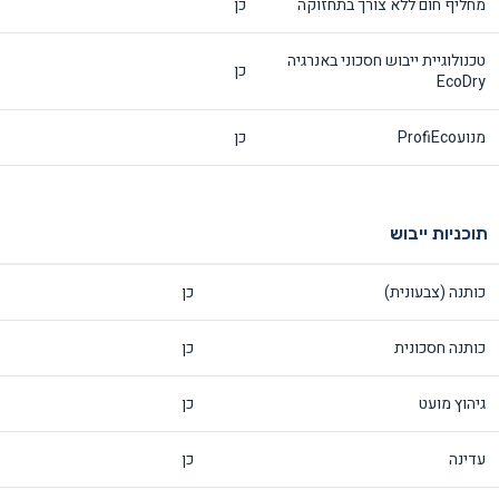
מחליף חום ללא צורך בתחזוקה
כן
טכנולוגיית ייבוש חסכוני באנרגיה
כן
EcoDry
מנועProfiEco
כן
תוכניות ייבוש
כותנה (צבעונית)
כן
כותנה חסכונית
כן
גיהוץ מועט
כן
עדינה
כן