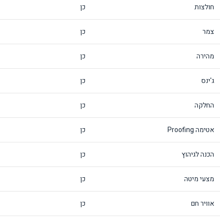
חולצות
כן
צמר
כן
מהירה
כן
ג'ינס
כן
החלקה
כן
אטימה Proofing
כן
הכנה לגיהוץ
כן
מצעי מיטה
כן
אוויר חם
כן