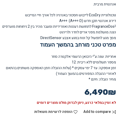
אנרגטית מרבית.
טכנולוגיית EcoDry לייבוש חסכוני באנרגיה לכל אורך חיי המייבש
דירוג אנרגטי תקן חדש (A+++-D): +++A
FragranceDos
לתחושת רעננות ואווריריות ומעבר מהיר בין 2 ניחוחות מועדפים
2
הגנה מושלמת מפני אדים לחדר ולריהוט
מסך מגע לתפעול קל ונוח במגע אצבע DirectSensor
מפרט טכני מורחב בהמשך העמוד
אחריות: שנה ע”י היבואן הרשמי אלקטרה סחר
מספר תשלומים ללא ריבית: 12
זמן אספקה: עד 7 ימי עסקים * (עלות ההובלה וזמן האספקה משתנים בהתאם
לאזורי ההובלה המפורטים בהמשך העמוד)
מחיר הובלה: חינם *
6,490
₪
לא זמין במלאי כרגע, ניתן לבדוק מולנו מוצרים דומים
Add to compare
הוספה לרשימת משאלות