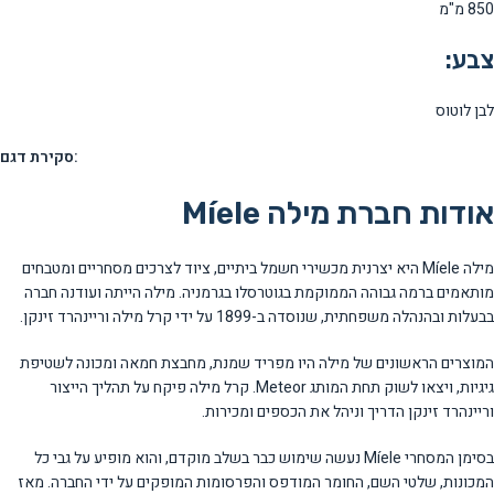
850 מ"מ
צבע:
לבן לוטוס
סקירת דגם:
אודות חברת מילה Míele
מילה Míele היא יצרנית מכשירי חשמל ביתיים, ציוד לצרכים מסחריים ומטבחים
מותאמים ברמה גבוהה הממוקמת בגוטרסלו בגרמניה. מילה הייתה ועודנה חברה
בבעלות ובהנהלה משפחתית, שנוסדה ב-1899 על ידי קרל מילה וריינהרד זינקן.
המוצרים הראשונים של מילה היו מפריד שמנת, מחבצת חמאה ומכונה לשטיפת
גיגיות, ויצאו לשוק תחת המותג Meteor. קרל מילה פיקח על תהליך הייצור
וריינהרד זינקן הדריך וניהל את הכספים ומכירות.
בסימן המסחרי Míele נעשה שימוש כבר בשלב מוקדם, והוא מופיע על גבי כל
המכונות, שלטי השם, החומר המודפס והפרסומות המופקים על ידי החברה. מאז