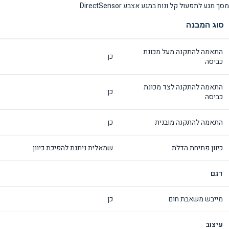
מסך מגע לתפעול קל ונוח במגע אצבע DirectSensor
סוג המבנה
התאמה להתקנה מעל מכונת
כן
כביסה
התאמה להתקנה לצד מכונת
כן
כביסה
התאמה להתקנה מובנית
כן
כיוון פתיחת הדלת
שמאלית ניתנת להפיכת כיוון
דגם
מייבש משאבת חום
כן
עיצוב