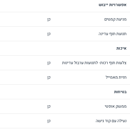
אפשרויות ייבוש
מניעת קמטים
כן
תנועת תוף עדינה
כן
איכות
צלעות תוף רכות- לתנועות ערבול עדינות
כן
חזית מאמייל
כן
בטיחות
ממשק אופטי
כן
נעילה עם קוד גישה
כן