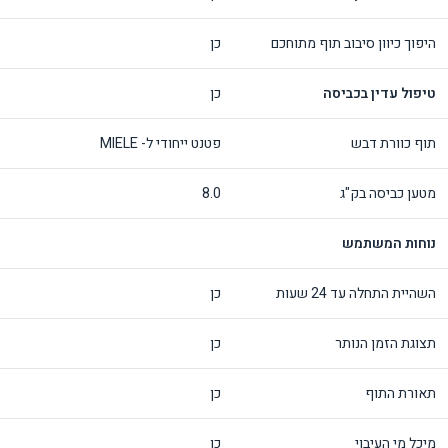
היפוך כיוון סיבוב תוף מתוחכם
כן
טיפול עדין בכביסה
כן
תוף כוורת דבש
פטנט ייחודי ל- MIELE
מטען כביסה בק"ג
8.0
נוחות המשתמש
השהיית התחלה עד 24 שעות
כן
תצוגת הזמן הנותר
כן
תאורת התוף
כן
מיכל מי העיבוי
כן