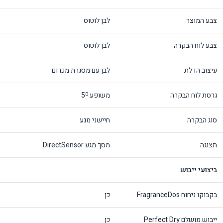
צבע המוצר
לבן לוטוס
צבע לוח הבקרה
לבן לוטוס
עיצוב הדלת
לבן עם מסגרת מכרום
גרסת לוח הבקרה
משופע 5
0
סוג הבקרה
חיישני מגע
תצוגה
מסך מגע DirectSensor
ביצועי ייבוש
בקבוקו ניחוח FragranceDos
כן
ייבוש מושלם Perfect Dry
כן