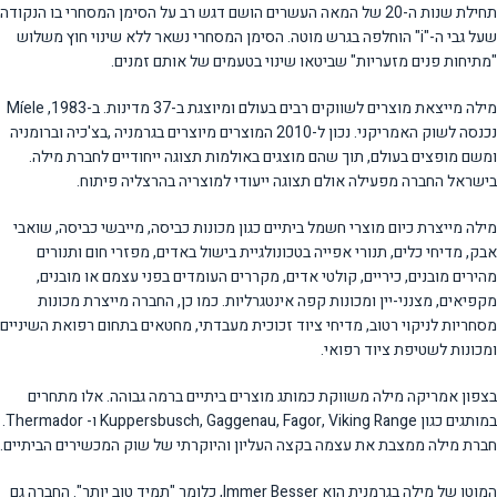
תחילת שנות ה-20 של המאה העשרים הושם דגש רב על הסימן המסחרי בו הנקודה
שעל גבי ה-"i" הוחלפה בגרש מוטה. הסימן המסחרי נשאר ללא שינוי חוץ משלוש
"מתיחות פנים מזעריות" שביטאו שינוי בטעמים של אותם זמנים.
מילה מייצאת מוצרים לשווקים רבים בעולם ומיוצגת ב-37 מדינות. ב-1983, Míele
נכנסה לשוק האמריקני. נכון ל-2010 המוצרים מיוצרים בגרמניה ,בצ'כיה וברומניה
ומשם מופצים בעולם, תוך שהם מוצגים באולמות תצוגה ייחודיים לחברת מילה.
בישראל החברה מפעילה אולם תצוגה ייעודי למוצריה בהרצליה פיתוח.
מילה מייצרת כיום מוצרי חשמל ביתיים כגון מכונות כביסה, מייבשי כביסה, שואבי
אבק, מדיחי כלים, תנורי אפייה בטכונולגיית בישול באדים, מפזרי חום ותנורים
מהירים מובנים, כיריים, קולטי אדים, מקררים העומדים בפני עצמם או מובנים,
מקפיאים, מצנני-יין ומכונות קפה אינטגרליות. כמו כן, החברה מייצרת מכונות
מסחריות לניקוי רטוב, מדיחי ציוד זכוכית מעבדתי, מחטאים בתחום רפואת השיניים
ומכונות לשטיפת ציוד רפואי.
בצפון אמריקה מילה משווקת כמותג מוצרים ביתיים ברמה גבוהה. אלו מתחרים
במותגים כגון Kuppersbusch, Gaggenau, Fagor, Viking Range ו- Thermador.
חברת מילה ממצבת את עצמה בקצה העליון והיוקרתי של שוק המכשירים הביתיים.
המוטו של מילה בגרמנית הוא Immer Besser, כלומר "תמיד טוב יותר". החברה גם