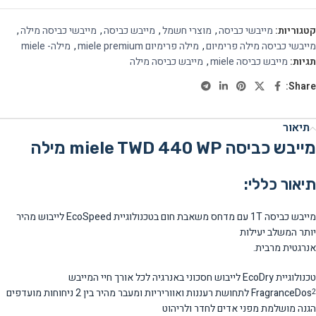
קטגוריות:
מייבשי כביסה
,
מוצרי חשמל
,
מייבש כביסה
,
מייבשי כביסה מילה
,
מייבשי כביסה מילה פרימיום
,
מילה פרימיום miele premium
,
מילה- miele
תגיות:
מייבש כביסה miele
,
מייבש כביסה מילה
Share:
תיאור
מייבש כביסה miele TWD 440 WP מילה
תיאור כללי:
מייבש כביסה 1T עם מדחס משאבת חום בטכנולוגיית EcoSpeed לייבוש מהיר
יותר המשלב יעילות
אנרגטית מרבית.
טכנולוגיית EcoDry לייבוש חסכוני באנרגיה לכל אורך חיי המייבש
FragranceDos
לתחושת רעננות ואווריריות ומעבר מהיר בין 2 ניחוחות מועדפים
2
הגנה מושלמת מפני אדים לחדר ולריהוט