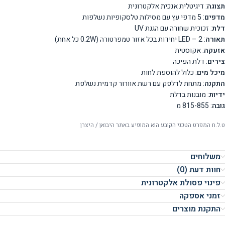
תצוגה
: דיגיטלית אנכית אלקטרונית
מדפים
: 5 מדפי עץ עם מסילות טלסקופיות נשלפות
דלת
: זכוכית שחורה עם הגנת UV
תאורה
: LED – 2 יחידות בכל אזור טמפרטורה (0.2W כל אחת)
אזעקה
: אקוסטית
צירים
: דלת הפיכה
מיכל מים
: כלול להוספת לחות
התקנה
: מתחת לדלפק עם רשת אוורור קדמית נשלפת
ידיות
: מובנות בדלת
גובה
: 815-855 מ
ט.ל.ח המפרט הטכני הקובע הוא המופיע באתר היבואן / היצרן
משלוחים
חוות דעת (0)
פינוי פסולת אלקטרונית
זמני אספקה
התקנת מוצרים