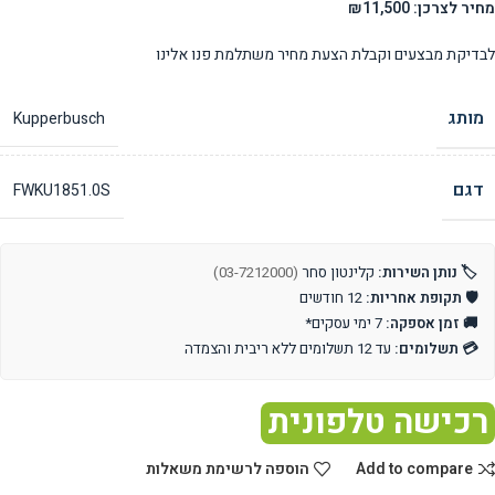
מחיר לצרכן: ₪11,500
לבדיקת מבצעים וקבלת הצעת מחיר משתלמת פנו אלינו
מותג
Kupperbusch
דגם
FWKU1851.0S
🏷️ נותן השירות:
קלינטון סחר
(03-7212000)
🛡️ תקופת אחריות:
12 חודשים
🚚 זמן אספקה:
7 ימי עסקים*
💳 תשלומים:
עד 12 תשלומים ללא ריבית והצמדה
רכישה טלפונית
Add to compare
הוספה לרשימת משאלות