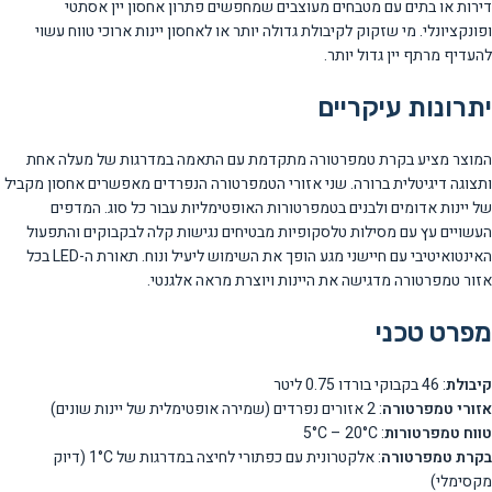
דירות או בתים עם מטבחים מעוצבים שמחפשים פתרון אחסון יין אסתטי
ופונקציונלי. מי שזקוק לקיבולת גדולה יותר או לאחסון יינות ארוכי טווח עשוי
להעדיף מרתף יין גדול יותר.
יתרונות עיקריים
המוצר מציע בקרת טמפרטורה מתקדמת עם התאמה במדרגות של מעלה אחת
ותצוגה דיגיטלית ברורה. שני אזורי הטמפרטורה הנפרדים מאפשרים אחסון מקביל
של יינות אדומים ולבנים בטמפרטורות האופטימליות עבור כל סוג. המדפים
העשויים עץ עם מסילות טלסקופיות מבטיחים נגישות קלה לבקבוקים והתפעול
האינטואיטיבי עם חיישני מגע הופך את השימוש ליעיל ונוח. תאורת ה-LED בכל
אזור טמפרטורה מדגישה את היינות ויוצרת מראה אלגנטי.
מפרט טכני
קיבולת
: 46 בקבוקי בורדו 0.75 ליטר
אזורי טמפרטורה
: 2 אזורים נפרדים (שמירה אופטימלית של יינות שונים)
טווח טמפרטורות
: 5°C – 20°C
בקרת טמפרטורה
: אלקטרונית עם כפתורי לחיצה במדרגות של 1°C (דיוק
מקסימלי)