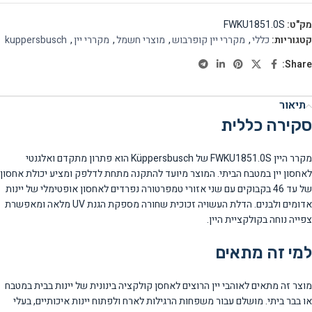
מק"ט:
FWKU1851.0S
קטגוריות:
כללי
,
מקררי יין קופרבוש
,
מוצרי חשמל
,
מקררי יין
,
kuppersbusch
Share:
תיאור
סקירה כללית
מקרר היין FWKU1851.0S של Küppersbusch הוא פתרון מתקדם ואלגנטי
לאחסון יין במטבח הביתי. המוצר מיועד להתקנה מתחת לדלפק ומציע יכולת אחסון
של עד 46 בקבוקים עם שני אזורי טמפרטורה נפרדים לאחסון אופטימלי של יינות
אדומים ולבנים. הדלת העשויה זכוכית שחורה מספקת הגנת UV מלאה ומאפשרת
צפייה נוחה בקולקציית היין.
למי זה מתאים
מוצר זה מתאים לאוהבי יין הרוצים לאחסן קולקציה בינונית של יינות בבית במטבח
או בבר ביתי. מושלם עבור משפחות הרגילות לארח ולפתוח יינות איכותיים, בעלי