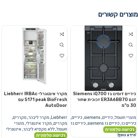
מוצרים קשורים
כיריים דומינו גז Siemens iQ700
מקרר אינטגרלי Liebherr IRBAc
דגם ER3A6BB70 זכוכית שחור
5171 peak BioFresh עם
30 ס"מ
AutoDoor
מוצרי חשמל
,
כיריים
,
siemens
,
כיריים
,
Liebherr
,
מקרר ליבהר
,
מקררים
,
כיריים גז
,
כיריים גז siemens
,
כיריים גז
מקררים
,
מקרר אינטגרלי
,
מוצרי
חשמל
,
ללא מקפיא ליבהר
,
אינטגרלי
רכישה טלפונית
רכישה טלפונית
מידע נוסף