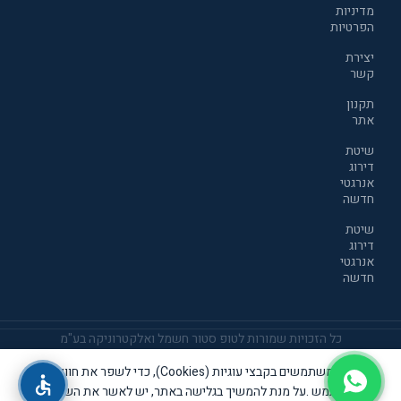
מדיניות
הפרטיות
יצירת
קשר
תקנון
אתר
שיטת
דירוג
אנרגטי
חדשה
שיטת
דירוג
אנרגטי
חדשה
כל הזכויות שמורות לטופ סטור חשמל ואלקטרוניקה בע"מ
אנו משתמשים בקבצי עוגיות (Cookies), כדי לשפר את חוויית
אתר זה שומר שבת קודש
המשתמש .על מנת להמשיך בגלישה באתר, יש לאשר את השימוש
THIS SITE OBSERVES THE SHABBAT