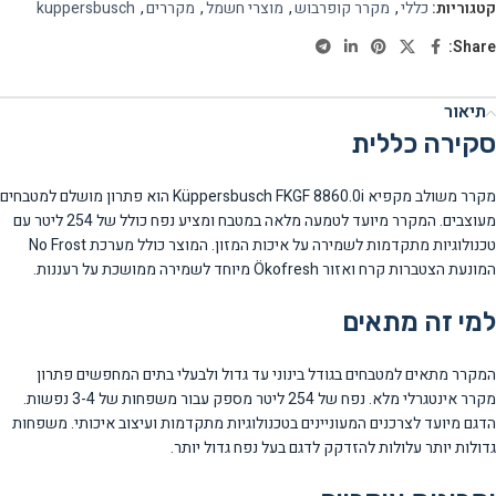
קטגוריות:
כללי
,
מקרר קופרבוש
,
מוצרי חשמל
,
מקררים
,
kuppersbusch
Share:
תיאור
סקירה כללית
מקרר משולב מקפיא Küppersbusch FKGF 8860.0i הוא פתרון מושלם למטבחים
מעוצבים. המקרר מיועד לטמעה מלאה במטבח ומציע נפח כולל של 254 ליטר עם
טכנולוגיות מתקדמות לשמירה על איכות המזון. המוצר כולל מערכת No Frost
המונעת הצטברות קרח ואזור Ökofresh מיוחד לשמירה ממושכת על רעננות.
למי זה מתאים
המקרר מתאים למטבחים בגודל בינוני עד גדול ולבעלי בתים המחפשים פתרון
מקרר אינטגרלי מלא. נפח של 254 ליטר מספק עבור משפחות של 3-4 נפשות.
הדגם מיועד לצרכנים המעוניינים בטכנולוגיות מתקדמות ועיצוב איכותי. משפחות
גדולות יותר עלולות להזדקק לדגם בעל נפח גדול יותר.