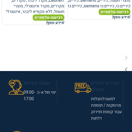
מוצרי חשמל
,
כיריים
,
siemens
,
כיריים
,
Liebherr
,
מקרר ליבהר
,
מקררים
,
כיריים גז
,
כיריים גז siemens
,
כיריים גז
מקררים
,
מקרר אינטגרלי
,
מוצרי
חשמל
,
ללא מקפיא ליבהר
,
אינטגרלי
רכישה טלפונית
רכישה טלפונית
מידע נוסף
מידע נוסף
מחירים כוללים
שעות פעילות
משלוח
ימי חול א-ה 09:00-
למעט להובלות
17:00
מרוחקות / תוספת
עבור קומות ופירוק
דלתות