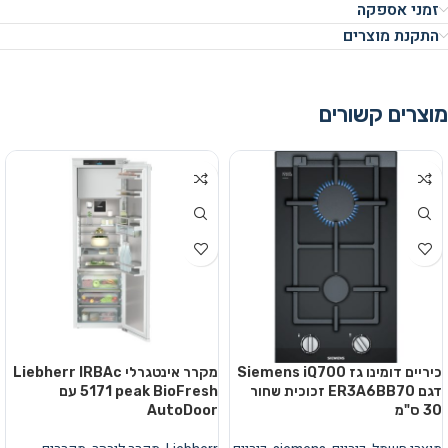
זמני אספקה
התקנת מוצרים
מוצרים קשורים
כיריים דומינו גז Siemens iQ700
מקרר אינטגרלי Liebherr IRBAc
דגם ER3A6BB70 זכוכית שחור
5171 peak BioFresh עם
30 ס"מ
AutoDoor