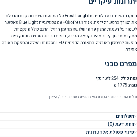
יתרונות עיקריים
המקרר מצויד בטכנולוגיית No Frost LongLife המונעת הצטברות קרח ומבטלת
את הצורך בהפשרה ידנית. אזור Ökofresh+ עם טכנולוגיית Blue Light מאפשר
לשמור על רעננות המזון עד פי שלושה מהזמן הרגיל. הדגם כולל פונקציות
מתקדמות כגון קירור מהיר וקפאה מהירה, גרפיירה כרום מעוצבת ופונקציית
חופשה לחיסכון באנרגיה. התאורה הפנימית LED חסכונית ויעילה ומספקת תאורה
אחידה.
מפרט טכני
נפח כולל
: 254 ליטר נקי
גובה
: 1775 מ
ט.ל.ח המפרט הטכני הקובע הוא המופיע באתר היבואן / היצרן
משלוחים
חוות דעת (0)
פינוי פסולת אלקטרונית