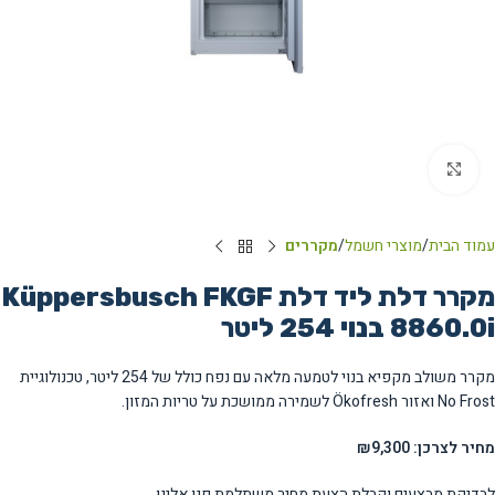
Click to enlarge
עמוד הבית
מוצרי חשמל
מקררים
מקרר דלת ליד דלת Küppersbusch FKGF
8860.0i בנוי ‏254 ‏ליטר
מקרר משולב מקפיא בנוי לטמעה מלאה עם נפח כולל של 254 ליטר, טכנולוגיית
No Frost ואזור Ökofresh לשמירה ממושכת על טריות המזון.
מחיר לצרכן: ₪9,300
לבדיקת מבצעים וקבלת הצעת מחיר משתלמת פנו אלינו