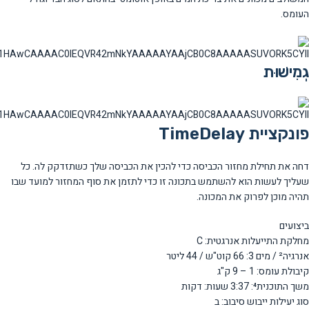
העומס.
גְמִישׁוּת
פונקציית TimeDelay
דחה את תחילת מחזור הכביסה כדי להכין את הכביסה שלך כשתזדקק לה. כל
שעליך לעשות הוא להשתמש בתכונה זו כדי לתזמן את סוף המחזור למועד שבו
תהיה מוכן לפרוק את המכונה.
ביצועים
מחלקת התייעלות אנרגטית: C
אנרגיה² / מים 3: 66 קוט"ש / 44 ליטר
קיבולת עומס: 1 – 9 ק"ג
משך התוכנית⁴: 3:37 שעות: דקות
סוג יעילות ייבוש סיבוב: ב