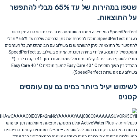
שטפו במהירות של עד 65% מבלי להתפשר
על התוצאות.
SpeedPerfect הוא יצירה מיוחדת שפותחה עבור מצבים שבהם הזמן חשוב.
בעזרת SpeedPerfect תוכלו להפחית את זמן הכביסה שלכם עד 65% * מבלי
להתפשר על התוצאות. ניתן להשתמש בו בשילוב עם רוב התוכניות, כל העומסים
והטקסטיל. לדוגמא, על ידי בחירת תוכנית המיקס בשילוב עם SpeedPerfect,
תוכלו לשטוף היטב עד 4 קילוגרמים של עומס מעורב תוך 41 דקות בלבד. (*
ההבדל בין משך תוכנית Easy Care 40 ° C למשך תוכנית Easy Care 40 ° C
בשילוב עם אפשרות SpeedPerfect).
לשימוש יעיל ביותר במים גם עם עומסים
קטנים
טכנולוגיית ה- ActiveWater Plus שלנו מספקת תוצאות מושלמות תוך שימוש
בכמות המים המדויקת הדרושה לכל שטיפה – אפילו בעומסים קטנים. החיישנים
המשולבים מכוונים את צריכת המים באופן אוטומטי בהתאם לסוג הבד וגודל