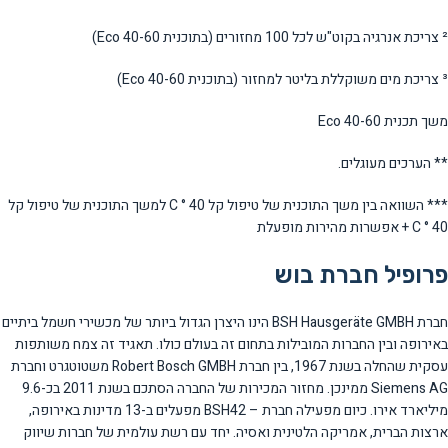
² צריכת אנרגיה בקוט"ש לכל 100 מחזורים (בתוכנית Eco 40-60)
³ צריכת מים משוקללת בליטר למחזור (בתוכנית Eco 40-60)
משך תכנית Eco 40-60
** הערכים מעוגלים.
*** השוואה בין משך התוכנית של טיפול קל 40 ° C למשך התוכנית של טיפול קל
40 ° C + אפשרות מהירות מופעלת
פרופיל חברת בוש
חברת BSH Hausgeräte GMBH הינו היצרן הגדול ביותר של מכשירי חשמל ביתיים
באירופה ובין החברות המובילות בתחום זה בעולם כולו. תאגיד זה צמח משותפות
עסקית שהחלה בשנת 1967, בין חברת Robert Bosch GMBH משטוטגרט וחברת
Siemens AG ממינכן. מחזור המכירות של החברה הסתכם בשנת 2011 בכ-9.6
מיליארד אירו. כיום מפעילה חברת – BSH42 מפעלים ב-13 מדינות באירופה,
ארצות הברית, אמריקה הלטינית ואסיה. יחד עם רשת עולמית של חברות שיווק