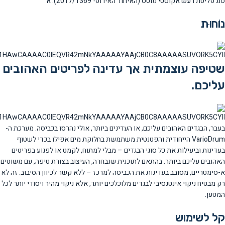
סוג פליטת רעש אקוסטי מוטס (האיחוד האירופי 2017/1369):
א
נוֹחוּת
שטיפה עוצמתית אך עדינה לפריטים האהובים
עליכם.
בעבר, הבגדים האהובים עליכם, או העדינים ביותר, אולי נהרסו בכביסה. מערכת ה-
VarioDrum הייחודית והפטנטית משתמשת בחלוקת מים אפילו בכדי לשטוף
בעדינות וביעילות את כל סוגי הבגדים – מבלי למתוח, לקמט או לפגוע בפריטים
האהובים עליכם ביותר. בהתאם לתוכנית שנבחרה, העיצוב בצורת טיפה, עם משוטים
א-סימטריים, מסובב בעדינות את הכביסה למרכז – ללא קשר לכיוון הסיבוב. זה לא
רק מבטיח ניקוי אינטנסיבי לבגדים מלוכלכים יותר, אלא ניקוי מהיר ויסודי יותר לכל
המטען.
קל לשימוש