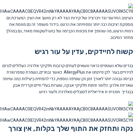
העיצוב החדשני נגד ויברציה של קירות הצד לא רק מושך את העין: המערכת גם
מספקת יציבות רבה יותר ומפחיתה את הרטט. בידוד משופר זה גם מווסת את
רמות הרעש, מה שהופך את מכונות הכביסה של בוש לשקטות מאוד, גם במהלך
מחזור הסיבוב.
קשוח לחיידקים, עדין על עור רגיש
בגדים שלא נשטפים כראוי נושאים לעתים קרובות חלקיקי אלרגיה העלולים לגרום
לגירויים בעור. לכן פיתחנו את AllergyPlus. כאשר נבחרים, נשמרת טמפרטורת
כביסה גבוהה יותר לאורך זמן וכן שטיפה נוספת, כדי להפחית ביעילות כמה שיותר
שאריות אלרגן. כלומר פחות חלקיקי אבקה, שערות בעלי חיים וקרדית אבק
בבגדיך. תוכנית זו אידיאלית לסובלים מאלרגיה ולעור רגיש.
נקה ותחזק את התוף שלך בקלות, אין צורך