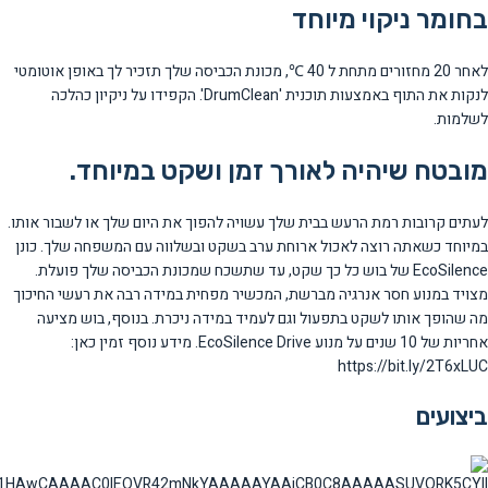
בחומר ניקוי מיוחד
לאחר 20 מחזורים מתחת ל 40 ℃, מכונת הכביסה שלך תזכיר לך באופן אוטומטי
לנקות את התוף באמצעות תוכנית 'DrumClean'. הקפידו על ניקיון כהלכה
לשלמות.
מובטח שיהיה לאורך זמן ושקט במיוחד.
לעתים קרובות רמת הרעש בבית שלך עשויה להפוך את היום שלך או לשבור אותו.
במיוחד כשאתה רוצה לאכול ארוחת ערב בשקט ובשלווה עם המשפחה שלך. כונן
EcoSilence של בוש כל כך שקט, עד שתשכח שמכונת הכביסה שלך פועלת.
מצויד במנוע חסר אנרגיה מברשת, המכשיר מפחית במידה רבה את רעשי החיכוך
מה שהופך אותו לשקט בתפעול וגם לעמיד במידה ניכרת. בנוסף, בוש מציעה
אחריות של 10 שנים על מנוע EcoSilence Drive. מידע נוסף זמין כאן:
https://bit.ly/2T6xLUC
ביצועים