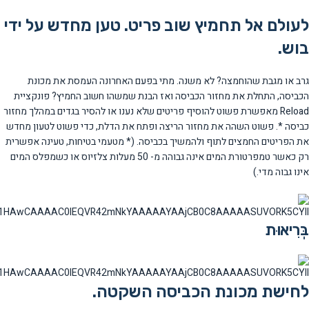
לעולם אל תחמיץ שוב פריט. טען מחדש על ידי
בוש.
גרב או מגבת שהוחמצה? לא משנה. מתי בפעם האחרונה העמסת את מכונת
הכביסה, התחלת את מחזור הכביסה ואז הבנת שמשהו חשוב החמיץ? פונקציית
Reload מאפשרת פשוט להוסיף פריטים שלא נענו או להסיר בגדים במהלך מחזור
כביסה *. פשוט השהה את מחזור הריצה ופתח את הדלת, כדי פשוט לטעון מחדש
את הפריטים החמצים לתוף ולהמשיך בכביסה. (* מטעמי בטיחות, טעינה אפשרית
רק כאשר טמפרטורת המים אינה גבוהה מ- 50 מעלות צלזיוס או כשמפלס המים
אינו גבוה מדי.)
בְּרִיאוּת
לחישת מכונת הכביסה השקטה.