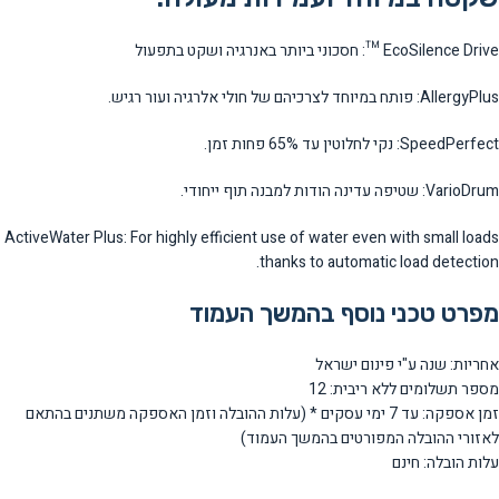
EcoSilence Drive ™: חסכוני ביותר באנרגיה ושקט בתפעול
AllergyPlus: פותח במיוחד לצרכיהם של חולי אלרגיה ועור רגיש.
SpeedPerfect: נקי לחלוטין עד 65% פחות זמן.
VarioDrum: שטיפה עדינה הודות למבנה תוף ייחודי.
ActiveWater Plus: For highly efficient use of water even with small loads
thanks to automatic load detection.
מפרט טכני נוסף בהמשך העמוד
אחריות: שנה ע"י פינום ישראל
מספר תשלומים ללא ריבית: 12
זמן אספקה: עד 7 ימי עסקים * (עלות ההובלה וזמן האספקה משתנים בהתאם
לאזורי ההובלה המפורטים בהמשך העמוד)
עלות הובלה: חינם