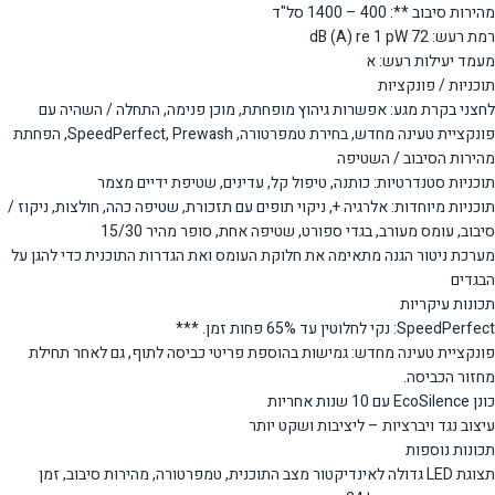
מהירות סיבוב **: 400 – 1400 סל"ד
רמת רעש: 72 dB (A) re 1 pW
מעמד יעילות רעש: א
תוכניות / פונקציות
לחצני בקרת מגע: אפשרות גיהוץ מופחתת, מוכן פנימה, התחלה / השהיה עם
פונקציית טעינה מחדש, בחירת טמפרטורה, SpeedPerfect, Prewash, הפחתת
מהירות הסיבוב / השטיפה
תוכניות סטנדרטיות: כותנה, טיפול קל, עדינים, שטיפת ידיים מצמר
תוכניות מיוחדות: אלרגיה +, ניקוי תופים עם תזכורת, שטיפה כהה, חולצות, ניקוז /
סיבוב, עומס מעורב, בגדי ספורט, שטיפה אחת, סופר מהיר 15/30
מערכת ניטור הגנה מתאימה את חלוקת העומס ואת הגדרות התוכנית כדי להגן על
הבגדים
תכונות עיקריות
SpeedPerfect: נקי לחלוטין עד 65% פחות זמן. ***
פונקציית טעינה מחדש: גמישות בהוספת פריטי כביסה לתוף, גם לאחר תחילת
מחזור הכביסה.
כונן EcoSilence עם 10 שנות אחריות
עיצוב נגד ויברציות – ליציבות ושקט יותר
תכונות נוספות
תצוגת LED גדולה לאינדיקטור מצב התוכנית, טמפרטורה, מהירות סיבוב, זמן