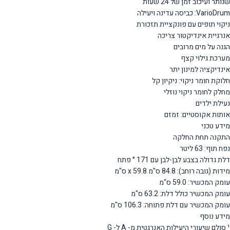
שנותר ועיכוב זמן של 24 שעות
VarioDrum: כביסה עדינה ויעילה
ניקוי תופים עם פונקציית תזכורת
אנרגיית אינדיקטור צריכה
הגנה על מים מרובים
מערכת גילוי קצף
אינדיקציה למינון יתר
חלוקת חומר ניקוי: ניקיון קל
מחלק לחומר ניקוי נוזלי
נעילת ילדים
אותות אקוסטיים: זמזם
מידע טכני
התקנה תחת החלקה
נפח תוף: 63 ליטר
דלת גדולה בצבע לבן-לבן עם 171 ° פתח
מידות (גובה רוחב): 84.8 ס"מ x 59.8 ס"מ
עומק המכשיר: 59.0 ס"מ
עומק המכשיר כולל דלת: 63.2 ס"מ
עומק המכשיר עם דלת פתוחה: 106.3 ס"מ
מידע נוסף
¹ סולם שיעורי היעילות האנרגטית מ- A ל- G