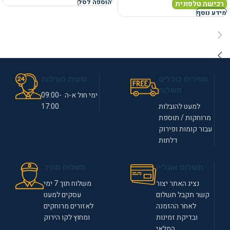
הוספה לסל
רכישה טלפונית
מידע נוסף
מחירים כוללים
שעות פעילות
משלוח
ימי חול א-ה 09:00-
למעט להובלות
17:00
מרוחקות / תוספת
עבור קומות ופירוק
דלתות
תשלום אונליין
משלוח מהיר
נציג האתר יצור
משלוח תוך 7 ימי
קשר תקבל תשלום
עסקים למעט
לאחר ההזמנה
לאזורים מרוחקים
ובדיקת זמינות
ומחוץ לקו הירוק
המלאי