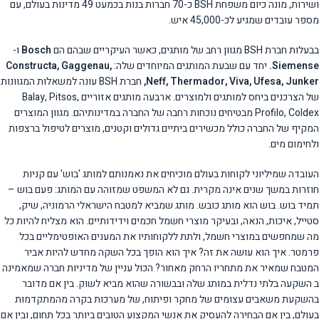
ושירות, מונה כיום משפחת BSH כ-70 חברות בנות בכמעט 49 מדינות בעולם, עם
מספר עובדים שמגיע לכ-45,000 איש.
בבעלות חברת BSH מגוון רחב של מותגים, כאשר העיקריים שבהם הם
Bosch
ו-
Siemense.
יחד עם שבעת המותגים המיוחדים שלה:
Constructa, Gaggenau,
Neff, Thermador, Viva, Ufesa, Junker,
חברת BSH עונה למשאלות המגוונות
של הצרכנים ביחס למותגים ולמוצרים. ארבעה מותגים אזוריים Balay, Pitsos,
Profilo, Coldex מבטיחים נוכחות רחבה של החברה במדינותיהם. מגוון המוצרים
המקיף של החברה כולל מכשירים ביתיים גדולים וקטנים, מוצרים לטיפול ברצפות
ולחימום מים.
העובדה שמיליוני לקוחות בעולם מוכיחים את נאמנותם למותג 'בוש' עם קניות
חוזרות במשך שנים אינה מקרית. גם לא המשפט שמזוהה עם המותג: פעם בוש –
תמיד בוש. בוש הוא מותג כובש. מותג שמביא למטבח הישראלי הרמוניה, שיק,
סטייל, איכות, הנאה, ובעיקר מוצרי חשמל חכמים וידידותיים. הוא מצליח להיות כל
מה שמחפשים במוצרי חשמל, ולתת ללקוחותיו את המענים האופטימליים בכל
פרמטר. איך הוא עושה את זה? איך הוא הופך בכל השקה מחדש להיות אביר
המטבח שמאיר את מתחריו הרחק מאחור? הכול עניין של מדיניות חברה שמאמינה
ב השקעה בלתי נדלית במותג שלה ובבשורה שהוא מביא לשוק. בין אם מדובר
בהשקעת משאבים עצומים של מחקר ופיתוח, של מערכות בקרה מהמתקדמות
בעולם, בין אם הבחירה להעסיק את אנשי המקצוע הטובים ביותר בכל תחום, ובין אם