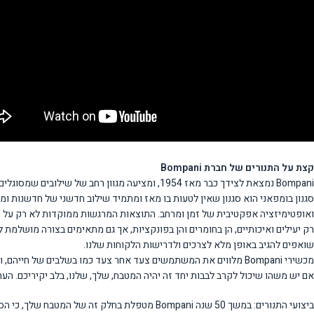
קצת על התנורים של חברת Bompani
Bompani נמצאת לצידך כבר מאז 1954, ומציעה מגוון רחב של שילובים שמסוגלים לספק כל סוג של דרישה.
סגנון בומפאני הוא סגנון שאין לטעות בו מאז ומתמיד שילוב חדשני של חדשנות ומסו
ואופטימיזציה אפקטיבית של זמן ומרחב. התוצאות המרגשות ממוקדות לא רק על 
רק יעילים ואיכותיים, הן בחומרים והן בפונקציות, אך גם מתאימים בצורה מושלמת 
שואפים להגיב באופן מלא לצרכים ולדרישות הלקוחות שלנו.
מכשירי Bompani מלווים את המשתמשים צעד אחר צעד כמו בשלבים של חייהם, ועוזרים למשתמשים ליצור מספר אינסופי של מתכונים.
אם יש משהו שיכול לקרב לבבות יחד זה יהיה המטבח, שלך, שלנו, בלב יקיריכם. 