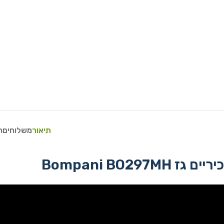
תיאור
משלוחים
ח
‏כיריים גז Bompani BO297MH