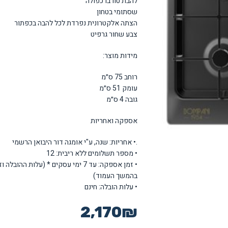
להבת טורבו כפולה
שסתומי בטחון
הצתה אלקטרונית נפרדת לכל להבה בכפתור
צבע שחור גרפיט
מידות מוצר:
רוחב 75 ס״מ
עומק 51 ס״מ
גובה 4 ס״מ
אספקה ואחריות
.• אחריות: שנה, ע"י אומגה דור היבואן הרשמי
• מספר תשלומים ללא ריבית: 12
• זמן אספקה: עד 7 ימי עסקים * (ע
בהמשך העמוד)
• עלות הובלה: חינם
2,170
₪