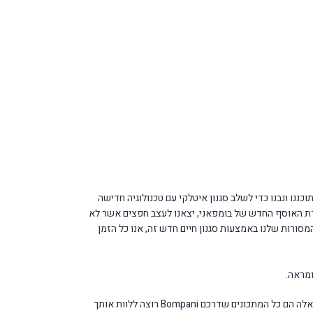
ננו ונבנו כדי לשלב סגנון איטלקי עם טכנולוגיה חדישה
רת האוסף החדש של בומפאני, יצאנו לעצב חפצים אשר לא
מסורות שלנו באמצעות סגנון חיים חדש זה, אנו כל הזמן
ומראה.
ביצועי התנורים: במשך 50 שנה Bompani מטפלת בחלק זה של המטבח שלך, כי הסיר גידל משפחות ודורות. החיפוש אחר פירוט, איכות החומרים, חדשנות טכנולוגית: אלה הם כל המתכונים שדרכם Bompani רוצה ללוות אותך