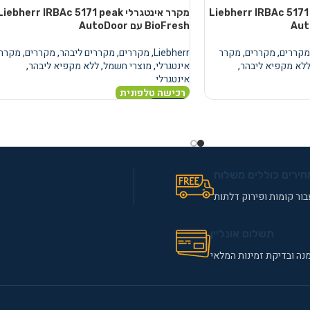
טגרלי Liebherr IRBAc 5171 peak
מקרר אינטגרלי Liebherr IRBAc 5171 peak
BioFresh עם AutoDoor
מקררים
,
מקררים
,
מקרר
Liebherr
,
מקררים
,
מקררים ליבהר
,
מקררים
,
מקרר
לא מקפיא ליבהר
,
אינטגרלי
,
מוצרי חשמל
,
ללא מקפיא ליבהר
,
אינטגרלי
רכישה טלפונית
מידע נוסף
חירים כוללים משלוח
ור קומות ופירוק דלתות
תשלום אונליין
נה ובדיקת זמינות המלאי