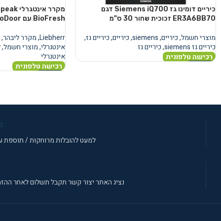
כיריים דומינו גז Siemens iQ700 דגם
מקרר אינ
ER3A6BB70 זכוכית שחור 30 ס"מ
BioFresh עם AutoDoor
מוצרי חשמל
,
כיריים
,
siemens
,
כיריים
,
כיריים גז
,
Liebherr
,
מקרר ליבהר
,
כיריים גז siemens
,
כיריים גז
אינטגרלי
,
מוצרי חשמל
,
ל
אינטגרלי
רכישה טלפונית
רכישה טלפונית
מידע נוסף
מידע נוסף
מ
למעט להובלות מרוחקות / תוספת עב
נציג האתר יצור קשר תקבל תשלום לאחר ההזמ