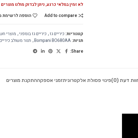
לא זמין במלאי כרגע, ניתן לבדוק מולנו מוצרים 
Add to compare
הוספה לרשימת מ
קטגוריות:
כיריים גז
,
כיריים גז בומפני
,
מוצרי חש
תגיות:
Bompani BO680AA
,
תנור משולב כיריים
Share:
וות דעת (0)
פינוי פסולת אלקטרונית
זמני אספקה
התקנת מוצרים