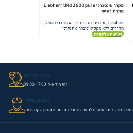
מקרר אינטגרלי Liebherr URd 3600 pure
מקרר
מתחת לשיש
מתחת לשיש
Liebherr
,
מקררים
,
מקררים ליבהר
,
מוצרי חשמל
,
Liebherr
,
מקררים
,
מ
מקררים
,
ללא מקפיא ליבהר
,
אינטגרלי
מקררים
,
ללא מקפיא
רכישה טלפונית
רכישה טלפונית
מידע נוסף
מידע נוסף
שעות פעילות
ימי חול א-ה 09:00-17:00
משלוח מהיר
משלוח תוך 7 ימי עסקים למעט לאזורים מרוחקים ומחוץ לקו הירוק