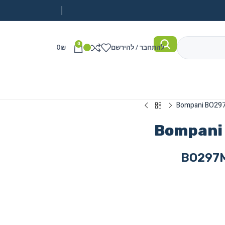
0
להתחבר / להירשם
₪
0