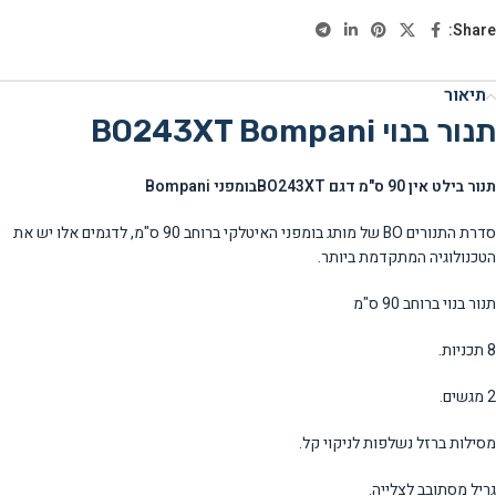
Share:
תיאור
תנור בנוי BO243XT Bompani
תנור
בילט אין 90 ס"מ דגם
BO243XT
בומפני
Bompani
סדרת התנורים BO של מותג בומפני האיטלקי ברוחב 90 ס"מ, לדגמים אלו יש את
הטכנולוגיה המתקדמת ביותר.
תנור בנוי ברוחב 90 ס"מ
8 תכניות.
2 מגשים.
מסילות ברזל נשלפות לניקוי קל.
גריל מסתובב לצלייה.