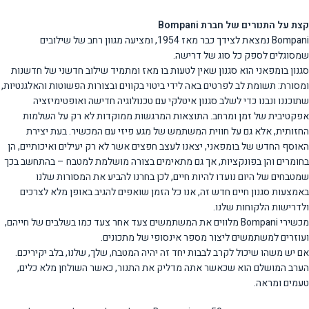
קצת על התנורים של חברת Bompani
Bompani נמצאת לצידך כבר מאז 1954, ומציעה מגוון רחב של שילובים
שמסוגלים לספק כל סוג של דרישה.
סגנון בומפאני הוא סגנון שאין לטעות בו מאז ומתמיד שילוב חדשני של חדשנות
ומסורת: תשומת לב לפרטים באה לידי ביטוי בקווים ובצורות הפשוטות והאלגנטיות,
שתוכננו ונבנו כדי לשלב סגנון איטלקי עם טכנולוגיה חדישה ואופטימיזציה
אפקטיבית של זמן ומרחב. התוצאות המרגשות ממוקדות לא רק על השלמות
החזותית, אלא גם על חווית המשתמש של מגע פיזי עם המכשיר. בעת יצירת
האוסף החדש של בומפאני, יצאנו לעצב חפצים אשר לא רק יעילים ואיכותיים, הן
בחומרים והן בפונקציות, אך גם מתאימים בצורה מושלמת למטבח – בהתחשב בכך
שמטבחים של היום נועדו להיות חיים, לכן בחרנו להביע את המסורות שלנו
באמצעות סגנון חיים חדש זה, אנו כל הזמן שואפים להגיב באופן מלא לצרכים
ולדרישות הלקוחות שלנו.
מכשירי Bompani מלווים את המשתמשים צעד אחר צעד כמו בשלבים של חייהם,
ועוזרים למשתמשים ליצור מספר אינסופי של מתכונים.
אם יש משהו שיכול לקרב לבבות יחד זה יהיה המטבח, שלך, שלנו, בלב יקיריכם.
הערב המושלם הוא שכאשר אתה מדליק את התנור, כאשר השולחן מלא כלים,
טעמים ומראה.