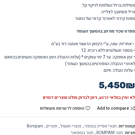
מסילות ברזל נשלפות לניקוי קל.
גריל מסתובב לצלייה.
מפוח קירור לאוורור קדמי של התנור.
מפרט טכני מורחב בהמשך העמוד
.• אחריות: שנה, ע"י היבואן הרשמי אומגה דור בע"מ
• מספר תשלומים ללא ריבית: 12
• זמן אספקה: עד 7 ימי עסקים * (עלות ההובלה וזמן האספקה משתנים בהתאם
לאזורי ההובלה המפורטים בהמשך העמוד)
• עלות הובלה: חינם
5,450
₪
לא זמין במלאי כרגע, ניתן לבדוק מולנו מוצרים דומים
Add to compare
הוספה לרשימת משאלות
קטגוריות:
תנורי אפייה בומפני
,
מוצרי חשמל
,
תנורים
,
Bompani
תגיות:
תנור BOMPANI
,
תנור בומפאני