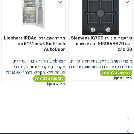
כיריים דומינו גז Siemens iQ700
מקרר אינטגרלי Liebherr IRBAc
דגם ER3A6BB70 זכוכית שחור
5171 peak BioFresh עם
30 ס"מ
AutoDoor
מוצרי חשמל
,
כיריים
,
siemens
,
כיריים
,
Liebherr
,
מקרר ליבהר
,
מקררים
,
כיריים גז
,
כיריים גז siemens
,
כיריים גז
מקררים
,
מקרר אינטגרלי
,
מוצרי
חשמל
,
ללא מקפיא ליבהר
,
אינטגרלי
רכישה טלפונית
רכישה טלפונית
מידע נוסף
מידע נוסף