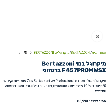
Click to enlarge
עמוד הבית
BERTAZZONI
מיקרוגלים BERTAZZONI
מיקרוגל בנוי Bertazzoni
F457PROMWSX ברטזוני
מיקרוגל משולב מסדרת Professional של Bertazzoni עם 7 פונקציות וקיבולת
25 ליטר. כולל 10 מצבי בישול אוטומטיים, פונקציות גריל וטורבו ועשוי נירוסטה
איכותית.
מחיר לצרכן: ₪3,990