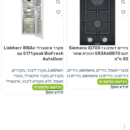
כיריים דומינו גז Siemens iQ700
מקרר אינטגרלי Liebherr IRBAc
דגם ER3A6BB70 זכוכית שחור
5171 peak BioFresh עם
30 ס"מ
AutoDoor
מוצרי חשמל
,
כיריים
,
siemens
,
כיריים
,
Liebherr
,
מקרר ליבהר
,
מקררים
,
כיריים גז
,
כיריים גז siemens
,
כיריים גז
מקררים
,
מקרר אינטגרלי
,
מוצרי
חשמל
,
ללא מקפיא ליבהר
,
אינטגרלי
רכישה טלפונית
רכישה טלפונית
מידע נוסף
מידע נוסף