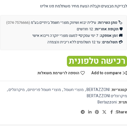
לבדיקת מבצעים וקבלת הצעת מחיר משתלמת פנו אלינו
🏷️ נותן השירות:
עילית יבוא ושיווק מוצרי חשמל ביתיים בע"מ
(074-7576666)
🛡️ תקופת אחריות:
12 חודשים
🚚 זמן אספקה:
7 ימי עסקים* למעט מוצרי יוקרה וייבוא אישי
💳 תשלומים:
עד 12 תשלומים ללא ריבית והצמדה
רכישה טלפונית
Add to compare
הוספה לרשימת משאלות
קטגוריות:
BERTAZZONI
,
מוצרי חשמל
,
מוצרי חשמל פרימיום
,
מיקרוגלים
,
מיקרוגלים BERTAZZONI
תגית:
Bertazzoni
Share: