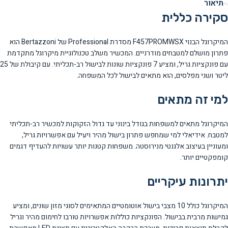
תיאור
סקירה כללית
המיקרוגל הבנוי F457PROMWSX מסדרת Professional של Bertazzoni הוא
פתרון מושלם למטבחים מודרניים. המכשיר משלב טכנולוגיית מיקרוגל מתקדמת
עם פונקציות גריל, ומציע 7 פונקציות שונות לבישול רב-תכליתי. עם קיבולת של 25
ליטר ושני מפלסים, הוא מתאים לבישול לכל המשפחה.
למי זה מתאים
המיקרוגל מתאים למשפחות בגודל בינוני עד גדול הזקוקות למכשיר רב-תכליתי
למטבח. אידיאלי למי שמחפש פתרון בישול מהיר ויעיל עם אפשרויות גריל,
ומעוניין בעיצוב אלגנטי מנירוסטה. משפחות קטנות יותר עשויות להעדיף דגמים
קומפקטיים יותר.
יתרונות עיקריים
המיקרוגל כולל 10 מצבי בישול אוטומטיים המתאימים לסוגי מזון שונים, ומציע
גמישות מרבית בבישול. הפונקציות כוללות אפשרויות טורבו לחימום מהיר וגריל