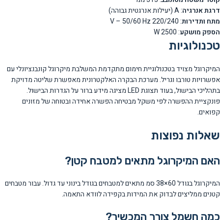
דרגת אנרגיה
: A (יעילות אנרגטית גבוהה)
מתח ותדירות
: 220/240 V – 50/60 Hz
הספק מושקע
: 2500 W
טכנולוגיות
המיקרוגל מצויד בטכנולוגיית חימום מתקדמת המשלבת מיקרוגל קונבנציונלי עם
אפשרויות טורבו וגריל. מערכת הבקרה האלקטרונית מאפשרת שליטה מדויקת
בתהליכי הבישול, בעוד תצוגת LED מציגה מידע ברור על הגדרות הבישול.
פונקציית ההפשרה לפי משקל מבטיחה הפשרה אחידה ובטוחה של מזונים
קפואים.
שאלות נפוצות
האם המיקרוגל מתאים למטבח קטן?
המיקרוגל בגודל 60×38 סמ מתאים למטבחים בגודל בינוני עד גדול. עבור מטבחים
קטנים ממליצים לבדוק את המידות בקפידה לוודא התאמה.
כמה חשמל צורך המכשיר?