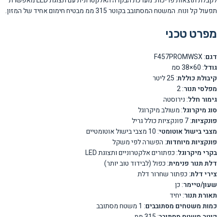
לקבלת תוצאות פריכות. מערכת הבקרה האלקטרונית עם תצוגת LED מאפשרת
תפעול קל ונוח. המשטח המסתובב בקוטר 315 ממ מבטיח חימום אחיד של המזון.
מפרט טכני
דגם
: F457PROMWSX
גודל
: 60×38 סמ
קיבולת כוללת
: 25 ליטר
מפלסי תנור
: 2
גימור חלל
: נירוסטה
סוג מיקרוגל
: משולב מיקרוגל
פונקציות
: 7 פונקציות כולל גריל
מצבי בישול אוטומטי
: 10 מצבי בישול אוטומטיים
פונקציות מיוחדות
: הפשרה לפי משקל
בקרי מיקרוגל
: כפתורים אלקטרוניים ותצוגת LED
דלת תנור פנימית
: כפול (לבידוד טוב יותר)
צירי דלת
: כפתור שחרור דלת
שעון/טיימר
: כן
תאורת תנור
: יחיד
כמות משטחים מסתובבים
: 1 משטח מסתובב
קוטר משטח מסתובב
: 315 ממ