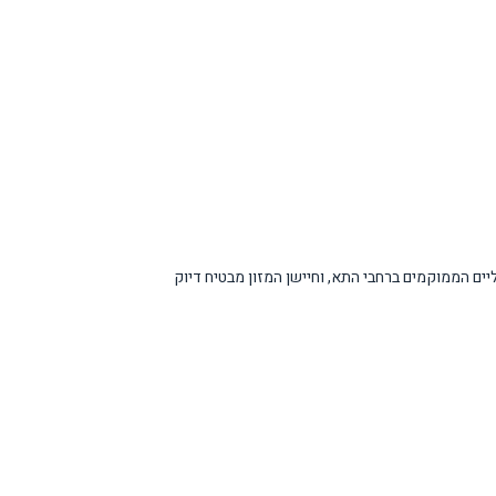
ישנים דיגיטליים הממוקמים ברחבי התא, וחיישן המזון מבטיח דיוק