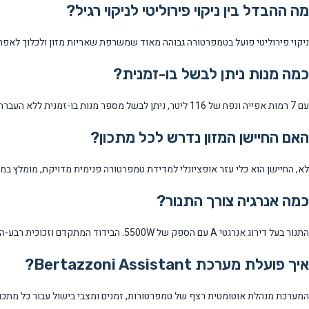
מה ההבדל בין ניקוי פירוליטי לניקוי רגיל?
ניקוי פירוליטי פועל בטמפרטורה גבוהה מאוד שמשרפת שאריות מזון ולכלוך לאפר, 
כמה מנות ניתן לבשל בו-זמנית?
עם 7 רמות אפייה ונפח של 116 ליטר, ניתן לבשל מספר מנות בו-זמנית ללא העברת טעמים הודות למערכת ההסעה המתקדמת.
האם החיישן המזון נדרש לכל מתכון?
לא, החיישן הוא כלי עזר אופציונלי למדידת טמפרטורה פנימית מדויקת, מומלץ במ
כמה אנרגיה צורך התנור?
התנור בעל דירוג אנרגטי A עם הספק של 5500W. הבידוד המתקדם וזכוכית רבע-השכבתי מפחיתים את הצריכה בפועל.
איך פועלת מערכת Bertazzoni Assistant?
המערכת מנהלת אוטומטית רצף של טמפרטורות, זמנים ומצבי בישול עבור כל מתכון