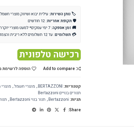
🏷️ נותן השירות:
עילית יבוא ושיווק מוצרי חשמל
🛡️ תקופת אחריות:
12 חודשים
🚚 זמן אספקה:
7 ימי עסקים* למעט מוצרי יוקרה וייבוא אישי
💳 תשלומים:
עד 12 תשלומים ללא ריבית והצמדה
רכישה טלפונית
Add to compare
הוספה לרשימת מ
קטגוריות:
BERTAZZONI
,
מוצרי חשמל
,
מוצרי 
תנורים בנויים Bertazzoni
תגיות:
Bertazzoni
,
תנור בנוי Bertazzoni
,
תנורים ב
Share: