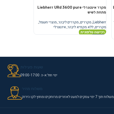
מקרר אינטגרלי Liebherr URd 3600 pure
מקרר
מתחת לשיש
מתחת לשיש
Liebherr
,
מקררים
,
מקררים ליבהר
,
מוצרי חשמל
,
Liebherr
,
מקררים
,
מ
מקררים
,
ללא מקפיא ליבהר
,
אינטגרלי
מקררים
,
ללא מקפיא
רכישה טלפונית
רכישה טלפונית
מידע נוסף
מידע נוסף
שעות פעילות
ימי חול א-ה 09:00-17:00
משלוח מהיר
משלוח תוך 7 ימי עסקים למעט לאזורים מרוחקים ומחוץ לקו הירוק