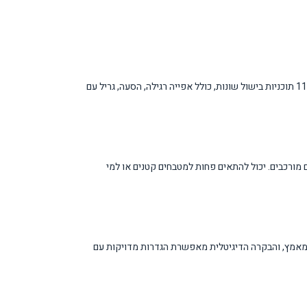
תנור האפייה הבנוי F30PROXT מהסדרה המקצועית של Bertazzoni מציע נפח גדול של 116 ליטר ומערכת הסעה כפולה עם יסודות חימום באלכסון. התנור מצויד ב-11 תוכניות בישול שונות, כולל אפייה רגילה, הסעה, גריל עם
מורכבים. יכול להתאים פחות למטבחים קטנים או למי
 ומאמץ, והבקרה הדיגיטלית מאפשרת הגדרות מדויקות עם