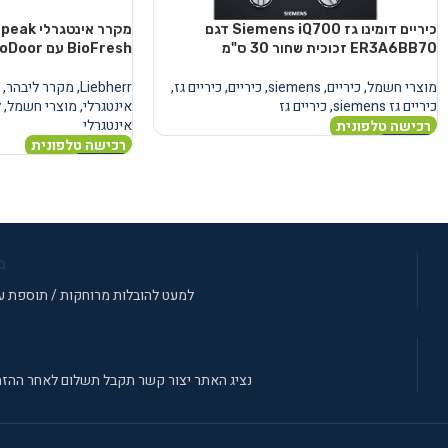
כיריים דומינו גז Siemens iQ700 דגם
מקרר אינ
ER3A6BB70 זכוכית שחור 30 ס"מ
BioFresh עם AutoDoor
מוצרי חשמל
,
כיריים
,
siemens
,
כיריים
,
כיריים גז
,
Liebherr
,
מקרר ליבהר
,
כיריים גז siemens
,
כיריים גז
אינטגרלי
,
מוצרי חשמל
,
ל
אינטגרלי
רכישה טלפונית
רכישה טלפונית
מידע נוסף
מידע נוסף
מ
למעט להובלות מרוחקות / תוספת עב
נציג האתר יצור קשר תקבל תשלום לאחר ההזמ