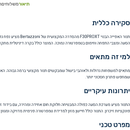
תיאור
משלוחים
ח
סקירה כללית
הסעה ומצבי התפחה וחימום בטמפרטורה נמוכה. המוצר כולל בקרה דיגיטלית מתקדמת עם מערכת azzoni Assistant
למי זה מתאים
מתאים למשפחות גדולות ולאוהבי בישול שמבקשים תנור מקצועי ברמה גבוהה. האחסו
שמחפש פתרון חסכוני יותר.
יתרונות עיקריים
התנור מציע מערכת הסעה כפולה המבטיחה חלוקת חום אחידה ומהירה, עם בידוד זכ
פונקציות זיכרון. התנור כולל חיישן מזון למדידת טמפרטורה פנימית מדויקה ומגוון
מפרט טכני