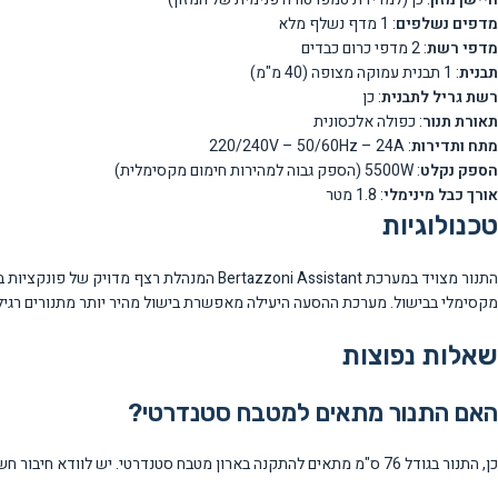
מדפים נשלפים
: 1 מדף נשלף מלא
מדפי רשת
: 2 מדפי כרום כבדים
תבנית
: 1 תבנית עמוקה מצופה (40 מ"מ)
רשת גריל לתבנית
: כן
תאורת תנור
: כפולה אלכסונית
מתח ותדירות
: 220/240V – 50/60Hz – 24A
הספק נקלט
: 5500W (הספק גבוה למהירות חימום מקסימלית)
אורך כבל מינימלי
: 1.8 מטר
טכנולוגיות
התנור מצויד במערכת Bertazzoni Assistant ה
מקסימלי בבישול. מערכת ההסעה היעילה מאפשרת בישול מהיר יותר מתנורים רגילים
שאלות נפוצות
האם התנור מתאים למטבח סטנדרטי?
כן, התנור בגודל 76 ס"מ מתאים להתקנה בארון מטבח סטנדרטי. יש לוודא חיבור חשמלי של 5500W ומתח 220-240V.