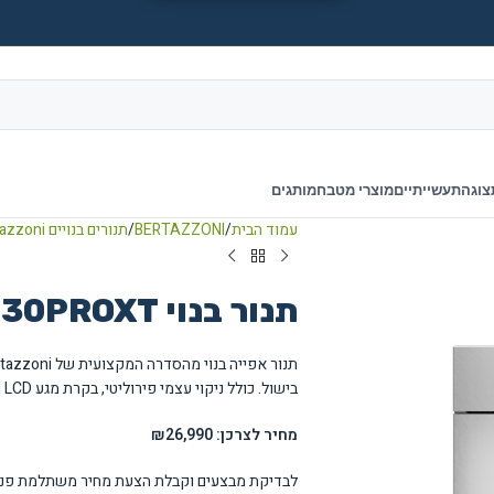
צוגה
תעשייתיים
מוצרי מטבח
מותגים
עמוד הבית
BERTAZZONI
תנורים בנויים Bertazzoni
תנור בנוי Bertazzoni F30PROXT ברטזוני
בישול. כולל ניקוי עצמי פירוליטי, בקרת מגע LCD ומעבד עם פונקציות זיכרון.
מחיר לצרכן: ₪26,990
לבדיקת מבצעים וקבלת הצעת מחיר משתלמת פנו 