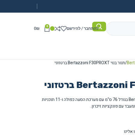
0
להתחבר / להירשם
₪
0
תנור בנוי Bertazzoni F30PROXT ברטזוני
תנור אפייה בנוי מהסדרה המקצועית של Bertazzoni בגודל 76 ס"מ עם מערכת הסעה כפולה ו-11 תוכניות
אלינו