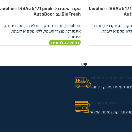
טגרלי Liebherr IRBAc 5171 peak
מקרר אינטגרלי Liebherr IRBAc 5171 peak
BioFresh עם AutoDoor
מקררים
,
מקררים
,
מקרר
Liebherr
,
מקררים
,
מקררים ליבהר
,
מקררים
,
מקרר
לא מקפיא ליבהר
,
אינטגרלי
,
מוצרי חשמל
,
ללא מקפיא ליבהר
,
אינטגרלי
רכישה טלפונית
מידע נוסף
חירים כוללים משלוח
ור קומות ופירוק דלתות
תשלום אונליין
נה ובדיקת זמינות המלאי