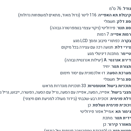
גודל
: 76 ס"מ
קיבולת תא האפייה
: 116 ליטר (גדול מאוד, מתאים למשפחות גדולות)
סוג דלק
: חשמלי
סוג תנור
: פירוליטי (ניקוי עצמי בטמפרטורה גבוהה)
רמות אפייה
: 7 רמות
בקרה
: כפתורי סיבוב ומסך LCD מגע
צירי דלת
: תנועה רכה עם עצירה בכל מיקום
טיימר
: מתכנת דיגיטלי מגע
דירוג אנרגטי
: A (יעילות אנרגטית גבוהה)
תצורת תנור
: יחיד
מערכת הסעה
: דו-אלכסונית עם יסוד חימום
סוג גריל
: חשמלי
תוכניות בישול אוטומטיות
: 33 תוכניות מוגדרות מראש
מצבי בישול
: אפייה, הסעה, אפייה עם הסעה, גריל עם הסעה, הפשרה, ייבוש, גריל גד
דלת פנימית
: זכוכית רבע-שכבתי (בידוד מעולה למניעת חום חיצוני)
זכוכית פנימית נשלפת
: כן
גימור תא
: אמייל אפור פירוליטי
ידית תנור
: מתכת
מאוורר קירור
: כן
חיישן מזון
: כן (למדידת טמפרטורה פנימית של המזון)