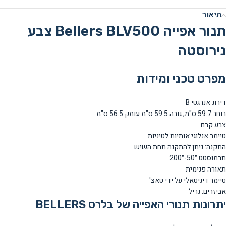
תיאור
תנור אפייה Bellers BLV500 צבע
נירוסטה
מפרט טכני ומידות
דירוג אנרגטי B
רוחב
59.7
ס"מ, גובה
59.5
ס"מ עומק
56.5
ס"מ
צבע קרם
טיימר אנלוגי אותיות לטיניות
התקנה: ניתן להתקנה תחת השיש
תרמוסטט 50°-200°
תאורה פנימית
טיימר דיגיטאלי על ידי טאצ'
אביזרים:
גריל
יתרונות תנורי האפייה של בלרס BELLERS