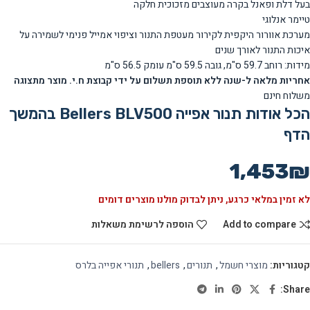
בעל דלת ופאנל בקרה מעוצבים מזכוכית חלקה
טיימר אנלוגי
מערכת אוורור היקפית לקירור מעטפת התנור וציפוי אמייל פנימי לשמירה על
איכות התנור לאורך שנים
מידות: רוחב
59.7
ס"מ, גובה
59.5
ס"מ עומק
56.5
ס"מ
אחריות מלאה ל
-שנה
ללא תוספת תשלום על ידי קבוצת ח.י. מוצר מתצוגה
משלוח חינם
הכל אודות תנור אפייה Bellers BLV500 בהמשך
הדף
1,453
₪
לא זמין במלאי כרגע, ניתן לבדוק מולנו מוצרים דומים
Add to compare
הוספה לרשימת משאלות
קטגוריות:
מוצרי חשמל
,
תנורים
,
bellers
,
תנורי אפייה בלרס
Share: