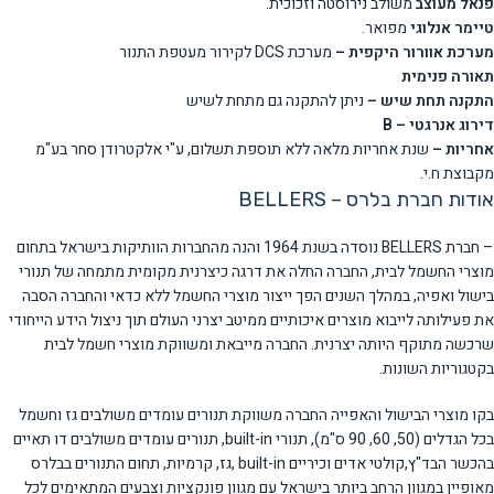
פנאל מעוצב
משולב נירוסטה וזכוכית.
טיימר אנלוגי
מפואר.
מערכת אוורור היקפית –
מערכת DCS לקירור מעטפת התנור
תאורה פנימית
התקנה תחת שיש –
ניתן להתקנה גם מתחת לשיש
דירוג אנרגטי – B
אחריות –
שנת אחריות מלאה ללא תוספת תשלום, ע"י אלקטרודן סחר בע"מ
מקבוצת ח.י.
אודות חברת בלרס – BELLERS
– חברת BELLERS נוסדה בשנת 1964 והנה מהחברות הוותיקות בישראל בתחום
מוצרי החשמל לבית, החברה החלה את דרגה כיצרנית מקומית מתמחה של תנורי
בישול ואפיה, במהלך השנים הפך ייצור מוצרי החשמל ללא כדאי והחברה הסבה
את פעילותה לייבוא מוצרים איכותיים ממיטב יצרני העולם תוך ניצול הידע הייחודי
שרכשה מתוקף היותה יצרנית. החברה מייבאת ומשווקת מוצרי חשמל לבית
בקטגוריות השונות.
בקו מוצרי הבישול והאפייה החברה משווקת תנורים עומדים משולבים גז וחשמל
בכל הגדלים (50, 60, 90 ס"מ), תנורי built-in, תנורים עומדים משולבים דו תאיים
בהכשר הבד"ץ,קולטי אדים וכיריים built-in ,גז, קרמיות, תחום התנורים בבלרס
מאופיין במגוון הרחב ביותר בישראל עם מגוון פונקציות וצבעים המתאימים לכל