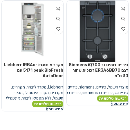
כיריים דומינו גז Siemens iQ700
מקרר אינטגרלי Liebherr IRBAc
דגם ER3A6BB70 זכוכית שחור
5171 peak BioFresh עם
30 ס"מ
AutoDoor
מוצרי חשמל
,
כיריים
,
siemens
,
כיריים
,
Liebherr
,
מקרר ליבהר
,
מקררים
,
כיריים גז
,
כיריים גז siemens
,
כיריים גז
מקררים
,
מקרר אינטגרלי
,
מוצרי
חשמל
,
ללא מקפיא ליבהר
,
אינטגרלי
רכישה טלפונית
רכישה טלפונית
מידע נוסף
מידע נוסף