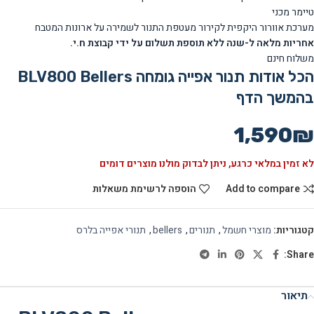
טיימר מכני
מערכת אוורור היקפית לקירור מעטפת התנור לשמירה על ארונות המטבח
אחריות מלאה ל
-שנה
ללא תוספת תשלום על ידי קבוצת ח.י.
משלוח חינם
הכל אודות תנור אפייה גומחה BLV800 Bellers
בהמשך הדף
1,590
₪
לא זמין במלאי כרגע, ניתן לבדוק מולנו מוצרים דומים
Add to compare
הוספה לרשימת משאלות
קטגוריות:
מוצרי חשמל
,
תנורים
,
bellers
,
תנורי אפייה בלרס
Share:
תיאור