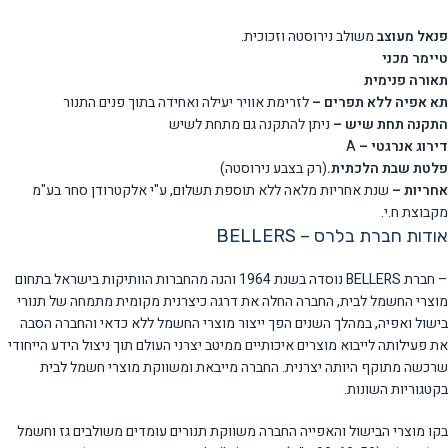
פנאל מעוצב
משולב נירוסטה וזכוכית.
טיימר מכני
תאורה פנימית
תא אפיה ללא תפרים –
לזרימת אוויר יעילה ואחידה בתוך פנים התנור
התקנה תחת שיש –
ניתן להתקנה גם מתחת לשיש
דירוג אנרגטי –
A
פלטת שבת הלכתית.
(רק בצבע נירוסטה)
אחריות –
שנת אחריות מלאה ללא תוספת תשלום, ע"י אלקטרודן סחר בע"מ
מקבוצת ח.י.
אודות חברת בלרס – BELLERS
– חברת BELLERS נוסדה בשנת 1964 והנה מהחברות הוותיקות בישראל בתחום
מוצרי החשמל לבית, החברה החלה את דרגה כיצרנית מקומית מתמחה של תנורי
בישול ואפיה, במהלך השנים הפך ייצור מוצרי החשמל ללא כדאי והחברה הסבה
את פעילותה לייבוא מוצרים איכותיים ממיטב יצרני העולם תוך ניצול הידע הייחודי
שרכשה מתוקף היותה יצרנית. החברה מייבאת ומשווקת מוצרי חשמל לבית
בקטגוריות השונות.
בקו מוצרי הבישול והאפייה החברה משווקת תנורים עומדים משולבים גז וחשמל