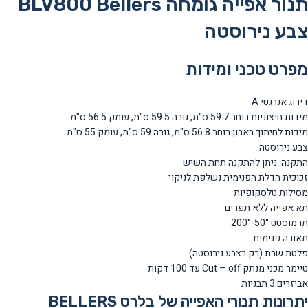
תנור אפייה גומחה BLV800 Bellers
צבע נירוסטה
מפרט טכני ומידות
דירוג אנרגטי A
מידות חיצוניות רוחב 59.7 ס"מ, גובה 59.5 ס"מ, עומק 56.5 ס"מ.
מידות לחיתוך בארון רוחב 56.8 ס"מ, גובה 59 ס"מ, עומק 55 ס"מ.
צבע נירוסטה
התקנה: ניתן להתקנה תחת השיש
זכוכית הדלת הפנימית נשלפת לניקוי
מסילות טלסקופיות
תא אפייה ללא תפרים
תרמוסטט 50°-200°
תאורה פנימית
פלטת שבת (רק בצבע נירוסטה)
טיימר מכני מנתק Cut – off עד
100
דקות
אביזרים:3
תבניות
יתרונות תנורי האפייה של בלרס BELLERS