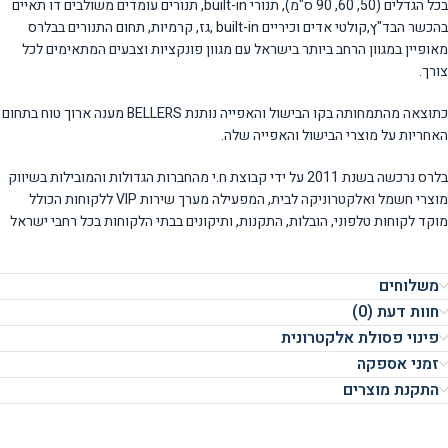
בכל הגדלים (50, 60, 90 ס"מ), תנורי built-in, תנורים עומדים משולבים דו תאיים
בהכשר הבד"ץ,קולטי אדים וכיריים built-in ,גז, קרמיות, תחום התנורים בבלרס
מאופיין במגוון הרחב ביותר בישראל עם מגוון פונקציות וצבעים המתאימים לכל
צורך.
כתוצאה מהתמחותה בקו הבישול והאפייה נותנת BELLERS מענה ארוך טוח בתחום
האחריות על מוצרי הבישול והאפייה שלה.
בלרס נרכשה בשנת 2011 על ידי קבוצת ח.י מהחברות הגדולות והמובילות בשיווק
מוצרי חשמל ואלקטרוניקה לבית, המפעילה מערך שירות VIP ללקוחות הכולל
מוקד לקוחות טלפוני, הובלות, התקנות, ותיקונים בבתי הלקוחות בכל רחבי ישראל
משלוחים
חוות דעת (0)
פינוי פסולת אלקטרונית
זמני אספקה
התקנת מוצרים