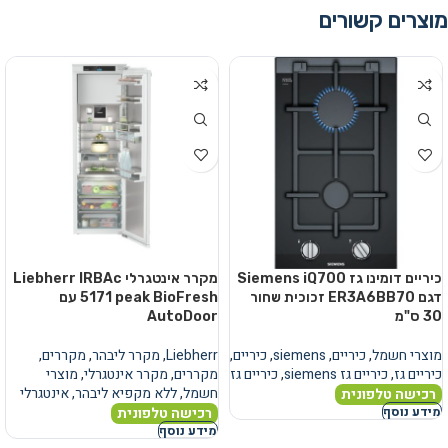
מוצרים קשורים
כיריים דומינו גז Siemens iQ700
מקרר אינטגרלי Liebherr IRBAc
דגם ER3A6BB70 זכוכית שחור
5171 peak BioFresh עם
30 ס"מ
AutoDoor
מוצרי חשמל
,
כיריים
,
siemens
,
כיריים
,
Liebherr
,
מקרר ליבהר
,
מקררים
,
כיריים גז
,
כיריים גז siemens
,
כיריים גז
מקררים
,
מקרר אינטגרלי
,
מוצרי
חשמל
,
ללא מקפיא ליבהר
,
אינטגרלי
רכישה טלפונית
רכישה טלפונית
מידע נוסף
מידע נוסף