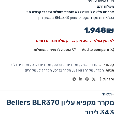
ניקוז הפשרה פנימי
משלוח חינם
אחריות מלאה ל
-שנה
ללא תוספת תשלום על ידי קבוצת ח.י.
הכל אודות מקרר מקפיא תחתון BELLERS בהמשך הדף
1,948
₪
לא זמין במלאי כרגע, ניתן לבדוק מולנו מוצרים דומים
Add to compare
הוספה לרשימת משאלות
קטגוריות:
מוצרי חשמל
,
מקררים
,
bellers
,
מקררים בלרס
,
מקררים בלרס
תגיות:
מקרר
,
מקרר Bellers
,
מקרר בלרס
,
מקרר זול
,
מקררים
Share:
תיאור
מקרר מקפיא עליון Bellers BLR370