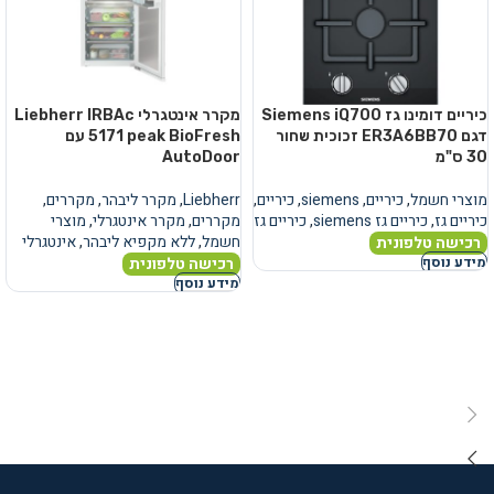
כיריים דומינו גז Siemens iQ700
מקרר אינטגרלי Liebherr IRBAc
דגם ER3A6BB70 זכוכית שחור
5171 peak BioFresh עם
30 ס"מ
AutoDoor
מוצרי חשמל
,
כיריים
,
siemens
,
כיריים
,
Liebherr
,
מקרר ליבהר
,
מקררים
,
כיריים גז
,
כיריים גז siemens
,
כיריים גז
מקררים
,
מקרר אינטגרלי
,
מוצרי
חשמל
,
ללא מקפיא ליבהר
,
אינטגרלי
רכישה טלפונית
רכישה טלפונית
מידע נוסף
מידע נוסף