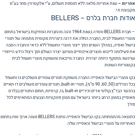
אחריות –
שנת אחריות מלאה ללא תוספת תשלום, ע"י אלקטרודן סחר בע"מ
מקבוצת ח.י.
אודות חברת בלרס – BELLERS
– חברת BELLERS נוסדה בשנת 1964 והנה מהחברות הוותיקות בישראל בתחום
מוצרי החשמל לבית, החברה החלה את דרגה כיצרנית מקומית מתמחה של תנורי
בישול ואפיה, במהלך השנים הפך ייצור מוצרי החשמל ללא כדאי והחברה הסבה
את פעילותה לייבוא מוצרים איכותיים ממיטב יצרני העולם תוך ניצול הידע הייחודי
שרכשה מתוקף היותה יצרנית. החברה מייבאת ומשווקת מוצרי חשמל לבית
בקטגוריות השונות.
בקו מוצרי הבישול והאפייה החברה משווקת תנורים עומדים משולבים גז וחשמל
בכל הגדלים (50, 60, 90 ס"מ), תנורי built-in, תנורים עומדים משולבים דו תאיים
בהכשר הבד"ץ,קולטי אדים וכיריים built-in ,גז, קרמיות, תחום התנורים בבלרס
מאופיין במגוון הרחב ביותר בישראל עם מגוון פונקציות וצבעים המתאימים לכל
צורך.
כתוצאה מהתמחותה בקו הבישול והאפייה נותנת BELLERS מענה ארוך טוח בתחום
האחריות על מוצרי הבישול והאפייה שלה.