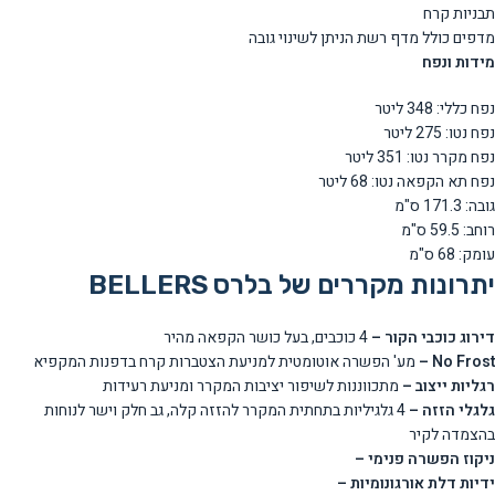
תבניות קרח
מדפים כולל מדף רשת הניתן לשינוי גובה
מידות ונפח
נפח כללי: 348 ליטר
נפח נטו: 275 ליטר
נפח מקרר נטו: 351 ליטר
נפח תא הקפאה נטו: 68 ליטר
גובה: 171.3 ס"מ
רוחב: 59.5 ס"מ
עומק: 68 ס"מ
יתרונות מקררים של בלרס BELLERS
דירוג כוכבי הקור –
4
כוכבים, בעל כושר הקפאה מהיר
No Frost –
מע' הפשרה אוטומטית למניעת הצטברות קרח בדפנות המקפיא
רגליות ייצוב –
מתכווננות לשיפור יציבות המקרר ומניעת רעידות
גלגלי הזזה –
4
גלגיליות בתחתית המקרר להזזה קלה, גב חלק וישר לנוחות
בהצמדה לקיר
ניקוז הפשרה פנימי –
ידיות דלת אורגונומיות –