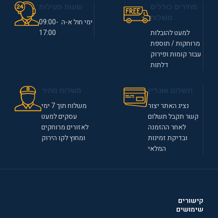
מחירים כוללים
שעות פעילות
משלוח
ימי חול א-ה 09:00-
למעט להובלות
17:00
מרוחקות / תוספת
עבור קומות ופירוק
דלתות
תשלום אונליין
משלוח מהיר
נציג האתר יצור
משלוח תוך 7 ימי
קשר תקבל תשלום
עסקים למעט
לאחר ההזמנה
לאזורים מרוחקים
ובדיקת זמינות
ומחוץ לקו הירוק
המלאי
קישורים
שימושים