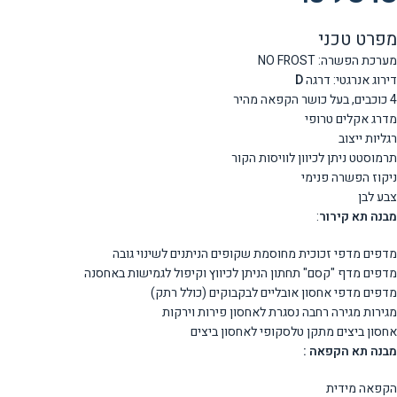
מפרט טכני
מערכת הפשרה: NO FROST
דירוג אנרגטי: דרגה
D
4
כוכבים, בעל כושר הקפאה מהיר
מדרג אקלים טרופי
רגליות ייצוב
תרמוסטט ניתן לכיוון לוויסות הקור
ניקוז הפשרה פנימי
צבע לבן
מבנה תא קירור
:
מדפים מדפי זכוכית מחוסמת שקופים הניתנים לשינוי גובה
מדפים מדף "קסם" תחתון הניתן לכיווץ וקיפול לגמישות באחסנה
מדפים מדפי אחסון אובליים לבקבוקים (כולל רתק)
מגירות מגירה רחבה נסגרת לאחסון פירות וירקות
אחסון ביצים מתקן טלסקופי לאחסון ביצים
מבנה תא הקפאה :
הקפאה מידית