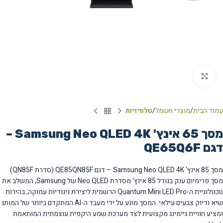
Click to enlarge
עמוד הבית
מוצרי חשמל
טלוויזיות
מסך 65 אינץ' Samsung Neo QLED 4K –
דגם QE65Q6F
מסך 85 אינץ' Samsung Neo QLED 4K – דגם QE85QN85F (סדרת QN85F)
מסך פרימיום ענק בגודל 85 אינץ' מסדרת Neo QLED של Samsung, המשלב את
טכנולוגיית ה-Quantum Mini LED Pro הרשמית ליצירת ניגודיות עמוקה, בהירות
שיא ודיוק צבעים עילאי. המסך מונע על ידי מעבד ה-AI המתקדם ביותר של המותג
ומציע חוויית גיימינג מקצועית לצד מערכת שמע היקפית עוצמתית המותאמת