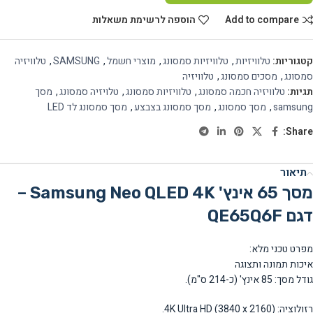
Add to compare
הוספה לרשימת משאלות
קטגוריות:
טלוויזיות
,
טלוויזיות סמסונג
,
מוצרי חשמל
,
SAMSUNG
,
טלוויזיה
סמסונג
,
מסכים סמסונג
,
טלוויזיה
תגיות:
טלוויזיה חכמה סמסונג
,
טלוויזיות סמסונג
,
טלויזיה סמסונג
,
מסך
samsung
,
מסך סמסונג
,
מסך סמסונג בצבצע
,
מסך סמסונג לד LED
Share:
תיאור
מסך 65 אינץ' Samsung Neo QLED 4K –
דגם QE65Q6F
מפרט טכני מלא:
איכות תמונה ותצוגה
גודל מסך: 85 אינץ' (כ-214 ס"מ).
רזולוציה: 4K Ultra HD (3840 x 2160).