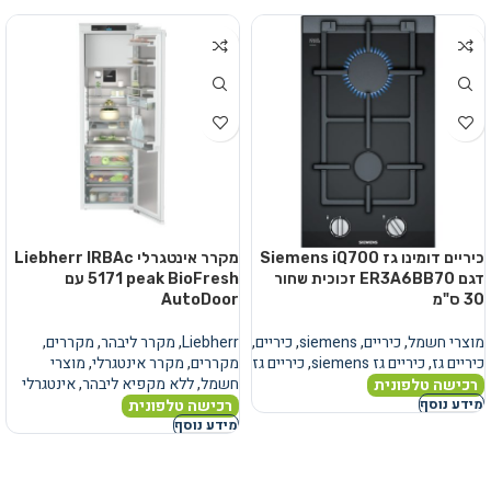
כיריים דומינו גז Siemens iQ700
מקרר אינטגרלי Liebherr IRBAc
דגם ER3A6BB70 זכוכית שחור
5171 peak BioFresh עם
30 ס"מ
AutoDoor
מוצרי חשמל
,
כיריים
,
siemens
,
כיריים
,
Liebherr
,
מקרר ליבהר
,
מקררים
,
כיריים גז
,
כיריים גז siemens
,
כיריים גז
מקררים
,
מקרר אינטגרלי
,
מוצרי
חשמל
,
ללא מקפיא ליבהר
,
אינטגרלי
רכישה טלפונית
רכישה טלפונית
מידע נוסף
מידע נוסף