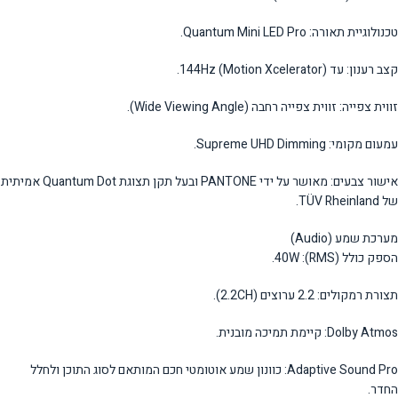
טכנולוגיית תאורה: Quantum Mini LED Pro.
קצב רענון: עד 144Hz (Motion Xcelerator).
זווית צפייה: זווית צפייה רחבה (Wide Viewing Angle).
עמעום מקומי: Supreme UHD Dimming.
אישור צבעים: מאושר על ידי PANTONE ובעל תקן תצוגת Quantum Dot אמיתית
של TÜV Rheinland.
מערכת שמע (Audio)
הספק כולל (RMS): 40W.
תצורת רמקולים: 2.2 ערוצים (2.2CH).
Dolby Atmos: קיימת תמיכה מובנית.
Adaptive Sound Pro: כוונון שמע אוטומטי חכם המותאם לסוג התוכן ולחלל
החדר.