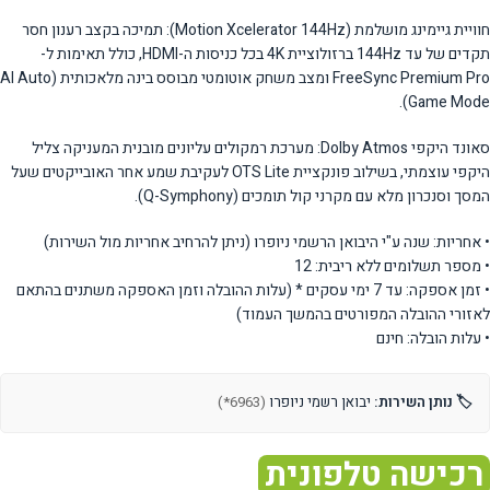
חוויית גיימינג מושלמת (Motion Xcelerator 144Hz): תמיכה בקצב רענון חסר
תקדים של עד 144Hz ברזולוציית 4K בכל כניסות ה-HDMI, כולל תאימות ל-
FreeSync Premium Pro ומצב משחק אוטומטי מבוסס בינה מלאכותית (AI Auto
Game Mode).
סאונד היקפי Dolby Atmos: מערכת רמקולים עליונים מובנית המעניקה צליל
היקפי עוצמתי, בשילוב פונקציית OTS Lite לעקיבת שמע אחר האובייקטים שעל
המסך וסנכרון מלא עם מקרני קול תומכים (Q-Symphony).
• אחריות: שנה ע"י היבואן הרשמי ניופרו (ניתן להרחיב אחריות מול השירות)
• מספר תשלומים ללא ריבית: 12
• זמן אספקה: עד 7 ימי עסקים * (עלות ההובלה וזמן האספקה משתנים בהתאם
לאזורי ההובלה המפורטים בהמשך העמוד)
• עלות הובלה: חינם
🏷️ נותן השירות:
יבואן רשמי ניופרו
(6963*)
רכישה טלפונית