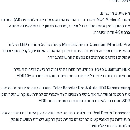
לחלל החדר.
מאפיינים מרכזיים:
מעבד NQ4 AI Gen2: מעבד הדור החדש המבוסס על בינה מלאכותית (AI) המנתח
את התוכן בזמן אמת ומשדרג כל שידור, סרט או סרטון ישירות לאיכות תמונה
ברמת 4K חדה ועשירה.
Quantum Mini LED Pro: נוריות Mini LED קטנות פי 50 מנוריות LED רגילות
המאפשרות שליטה מדויקת במיוחד במערך התאורה האחורית, לקבלת גווני שחור
עמוקים ופרטים מרהיבים גם בסצנות החשוכות ביותר.
Neo Quantum HDR+: טכנולוגיית טווח דינמי גבוה המציעה בהירות מעולה
והתאמת סצנות דינמית לצבעים שופעי חיים, התומכת בפורמט +HDR10.
Color Booster Pro & Auto HDR Remastering: מערכת בינה מלאכותית המזהה
את הסצנה ומשדרגת את ביטוי הצבעים, לצד אלגוריתם למידה עמוקה שהופך תוכן
SDR סטנדרטי לאיכות תמונה חיוורת וצבעונית ברמת HDR.
Real Depth Enhancer: טכנולוגיה המדמה את פעולת העין האנושית ומגבירה את
הניגודיות בין האובייקטים המרכזיים בחזית לבין הרקע, ליצירת תחושת עומק
תלת-ממדית וריאליסטית.