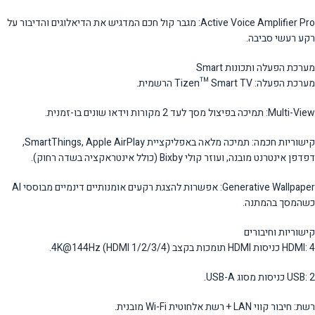
Active Voice Amplifier Pro: מגבר קול חכם המדגיש את הדיאלוגים והדיבור על
רקע רעשי סביבה.
מערכת הפעלה ותכונות Smart
מערכת הפעלה: Tizen™ Smart TV הרשמית.
Multi-View: תמיכה בפיצול מסך לעד 2 מקורות וידאו שונים בו-זמנית.
קישוריות חכמה: תמיכה מלאה באפליקציית SmartThings, Apple AirPlay,
דפדפן אינטרנט מובנה, ועוזר קולי Bixby (כולל אינטראקציה בשדה רחוק).
Generative Wallpaper: אפשרות להצגת רקעים אומנותיים דינמיים מבוססי AI
כשהמסך בהמתנה.
קישוריות וחיבורים
HDMI: 4 כניסות HDMI תומכות בקצב 4K@144Hz (HDMI 1/2/3/4).
USB: 2 כניסות מסוג USB-A.
רשת: חיבור קווי LAN + רשת אלחוטית Wi-Fi מובנית.