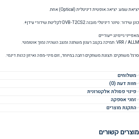
יציאת שמע: יציאה אופטית דיגיטלית (Optical) אחת.
כונן שידור: טיונר דיגיטלי מובנה DVB-T2CS2 לקליטת שידורי עידן+.
מאפייני גיימינג ייעודיים
VRR / ALLM: תמיכה בקצב רענון משתנה ומצב השהיה נמוך אוטומטי.
סרגל משחקים: תצוגת משחקים רחבה במיוחד, זום מיני-מפה ואיזון כהות דינמי.
משלוחים
חוות דעת (0)
פינוי פסולת אלקטרונית
זמני אספקה
התקנת מוצרים
מוצרים קשורים