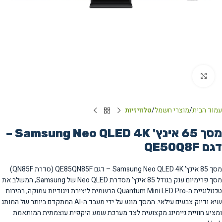
Click to enlarge
עמוד הבית
מוצרי חשמל
טלוויזיות
מסך 65 אינץ' Samsung Neo QLED 4K –
דגם QE50Q8F
מסך 85 אינץ' Samsung Neo QLED 4K – דגם QE85QN85F (סדרת QN85F)
מסך פרימיום ענק בגודל 85 אינץ' מסדרת Neo QLED של Samsung, המשלב את
טכנולוגיית ה-Quantum Mini LED Pro הרשמית ליצירת ניגודיות עמוקה, בהירות
שיא ודיוק צבעים עילאי. המסך מונע על ידי מעבד ה-AI המתקדם ביותר של המותג
ומציע חוויית גיימינג מקצועית לצד מערכת שמע היקפית עוצמתית המותאמת