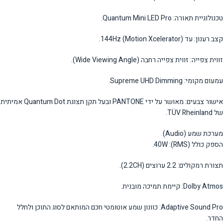
טכנולוגיית תאורה: Quantum Mini LED Pro.
קצב רענון: עד 144Hz (Motion Xcelerator).
זווית צפייה: זווית צפייה רחבה (Wide Viewing Angle).
עמעום מקומי: Supreme UHD Dimming.
אישור צבעים: מאושר על ידי PANTONE ובעל תקן תצוגת Quantum Dot אמיתית
של TÜV Rheinland.
מערכת שמע (Audio)
הספק כולל (RMS): 40W.
תצורת רמקולים: 2.2 ערוצים (2.2CH).
Dolby Atmos: קיימת תמיכה מובנית.
Adaptive Sound Pro: כוונון שמע אוטומטי חכם המותאם לסוג התוכן ולחלל
החדר.