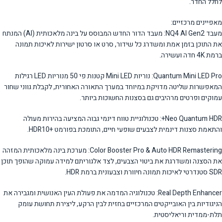
לחלל החדר.
מאפיינים מרכזיים:
מעבד NQ4 AI Gen2: מעבד הדור החדש המבוסס על בינה מלאכותית (AI) המנתח
את התוכן בזמן אמת ומשדרג כל שידור, סרט או סרטון ישירות לאיכות תמונה
ברמת 4K חדה ועשירה.
Quantum Mini LED Pro: נוריות Mini LED קטנות פי 50 מנוריות LED רגילות
המאפשרות שליטה מדויקת במיוחד במערך התאורה האחורית, לקבלת גווני שחור
עמוקים ופרטים מרהיבים גם בסצנות החשוכות ביותר.
Neo Quantum HDR+: טכנולוגיית טווח דינמי גבוה המציעה בהירות מעולה
והתאמת סצנות דינמית לצבעים שופעי חיים, התומכת בפורמט +HDR10.
Color Booster Pro & Auto HDR Remastering: מערכת בינה מלאכותית המזהה
את הסצנה ומשדרגת את ביטוי הצבעים, לצד אלגוריתם למידה עמוקה שהופך תוכן
SDR סטנדרטי לאיכות תמונה חיוורת וצבעונית ברמת HDR.
Real Depth Enhancer: טכנולוגיה המדמה את פעולת העין האנושית ומגבירה את
הניגודיות בין האובייקטים המרכזיים בחזית לבין הרקע, ליצירת תחושת עומק
תלת-ממדית וריאליסטית.