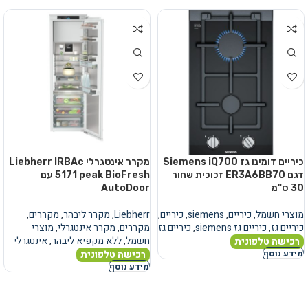
כיריים דומינו גז Siemens iQ700
מקרר אינטגרלי Liebherr IRBAc
דגם ER3A6BB70 זכוכית שחור
5171 peak BioFresh עם
30 ס"מ
AutoDoor
מוצרי חשמל
,
כיריים
,
siemens
,
כיריים
,
Liebherr
,
מקרר ליבהר
,
מקררים
,
כיריים גז
,
כיריים גז siemens
,
כיריים גז
מקררים
,
מקרר אינטגרלי
,
מוצרי
חשמל
,
ללא מקפיא ליבהר
,
אינטגרלי
רכישה טלפונית
רכישה טלפונית
מידע נוסף
מידע נוסף