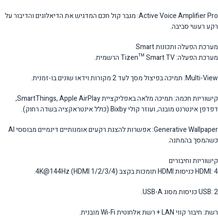
Active Voice Amplifier Pro: מגבר קול חכם המדגיש את הדיאלוגים והדיבור על
רקע רעשי סביבה.
מערכת הפעלה ותכונות Smart
מערכת הפעלה: Tizen™ Smart TV הרשמית.
Multi-View: תמיכה בפיצול מסך לעד 2 מקורות וידאו שונים בו-זמנית.
קישוריות חכמה: תמיכה מלאה באפליקציית SmartThings, Apple AirPlay,
דפדפן אינטרנט מובנה, ועוזר קולי Bixby (כולל אינטראקציה בשדה רחוק).
Generative Wallpaper: אפשרות להצגת רקעים אומנותיים דינמיים מבוססי AI
כשהמסך בהמתנה.
קישוריות וחיבורים
HDMI: 4 כניסות HDMI תומכות בקצב 4K@144Hz (HDMI 1/2/3/4).
USB: 2 כניסות מסוג USB-A.
רשת: חיבור קווי LAN + רשת אלחוטית Wi-Fi מובנית.