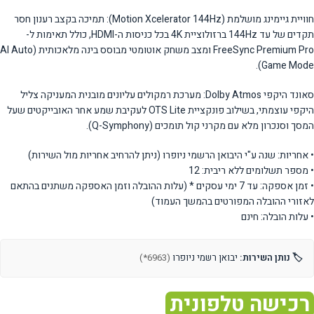
חוויית גיימינג מושלמת (Motion Xcelerator 144Hz): תמיכה בקצב רענון חסר
תקדים של עד 144Hz ברזולוציית 4K בכל כניסות ה-HDMI, כולל תאימות ל-
FreeSync Premium Pro ומצב משחק אוטומטי מבוסס בינה מלאכותית (AI Auto
Game Mode).
סאונד היקפי Dolby Atmos: מערכת רמקולים עליונים מובנית המעניקה צליל
היקפי עוצמתי, בשילוב פונקציית OTS Lite לעקיבת שמע אחר האובייקטים שעל
המסך וסנכרון מלא עם מקרני קול תומכים (Q-Symphony).
• אחריות: שנה ע"י היבואן הרשמי ניופרו (ניתן להרחיב אחריות מול השירות)
• מספר תשלומים ללא ריבית: 12
• זמן אספקה: עד 7 ימי עסקים * (עלות ההובלה וזמן האספקה משתנים בהתאם
לאזורי ההובלה המפורטים בהמשך העמוד)
• עלות הובלה: חינם
🏷️ נותן השירות:
יבואן רשמי ניופרו
(6963*)
רכישה טלפונית