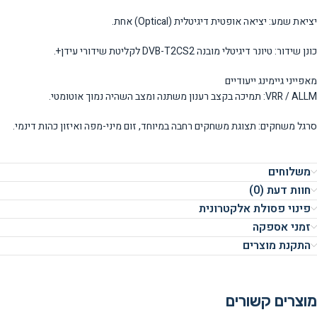
יציאת שמע: יציאה אופטית דיגיטלית (Optical) אחת.
כונן שידור: טיונר דיגיטלי מובנה DVB-T2CS2 לקליטת שידורי עידן+.
מאפייני גיימינג ייעודיים
VRR / ALLM: תמיכה בקצב רענון משתנה ומצב השהיה נמוך אוטומטי.
סרגל משחקים: תצוגת משחקים רחבה במיוחד, זום מיני-מפה ואיזון כהות דינמי.
משלוחים
חוות דעת (0)
פינוי פסולת אלקטרונית
זמני אספקה
התקנת מוצרים
מוצרים קשורים