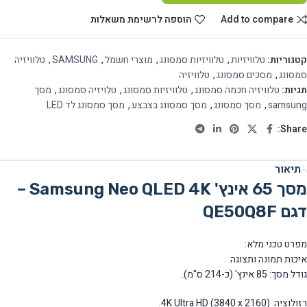
Add to compare
הוספה לרשימת משאלות
קטגוריות:
טלוויזיות
,
טלוויזיות סמסונג
,
מוצרי חשמל
,
SAMSUNG
,
טלוויזיה
סמסונג
,
מסכים סמסונג
,
טלוויזיה
תגיות:
טלוויזיה חכמה סמסונג
,
טלוויזיות סמסונג
,
טלויזיה סמסונג
,
מסך
samsung
,
מסך סמסונג
,
מסך סמסונג בצבצע
,
מסך סמסונג לד LED
Share:
תיאור
מסך 65 אינץ' Samsung Neo QLED 4K –
דגם QE50Q8F
מפרט טכני מלא:
איכות תמונה ותצוגה
גודל מסך: 85 אינץ' (כ-214 ס"מ).
רזולוציה: 4K Ultra HD (3840 x 2160).