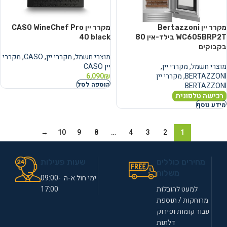
מקרר יין Bertazzoni
מקרר יין CASO WineChef Pro
WC605BRP2T בילד-אין 80
40 black
בקבוקים
מוצרי חשמל
,
מקררי יין
,
CASO
,
מקררי
מוצרי חשמל
,
מקררי יין
,
יין CASO
BERTAZZONI
,
מקררי יין
₪
6,090
הוספה לסל
BERTAZZONI
רכישה טלפונית
מידע נוסף
→
10
9
8
…
4
3
2
1
מחירים כוללים
שעות פעילות
משלוח
ימי חול א-ה 09:00-
למעט להובלות
17:00
מרוחקות / תוספת
עבור קומות ופירוק
דלתות