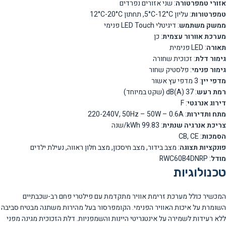
אזורי טמפרטורה
: שני אזורים נפרדים
טמפרטורות
: עליון 5°C-12°C, תחתון 12°C-20°C
ממשק משתמש
: דיגיטלי LED Touch פנימי
מערכת אוורור עצמית
: כן
תאורה
: LED פנימית
גימור דלת
: זכוכית שחורה
גימור פנימי
: פלסטיק שחור
מדפי יין
: 3 מדפי עץ אשור
רמת רעש
: 37 dB(A) (שקט במיוחד)
דירוג אנרגטי
: F
מתח ותדירות
: 220-240V, 50Hz – 50W – 0.6A
צריכת אנרגיה שנתית
: 99.83 kWh/שנה
הסמכות
: CB, CE
פונקציות תצוגה
: מצב בידור, מצב חיסכון, מצב חלון ראווה, נעילת ילדים
מודל
: RWC60B4DNRP
טכנולוגיות
המכשיר כולל מערכת זרימת אוויר מתקדמת עם פילטרי פחם רב-שכבתיים
השומרת על איכות האוויר הפנימי. הקומפרסור בעל מהירות משתנה מבטיח סביבה
ללא רעידות לשמירה על אינטגריטי היינות והשמפניות. דלת הזכוכית מגינה מפני