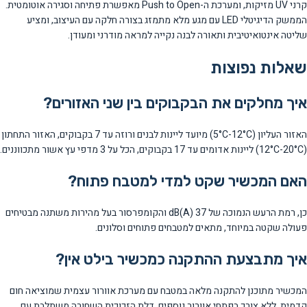
קרני UV מזיקות, ומערכת ה-Push to Open מאפשרת פתיחה וסגירה אוטומטית.
הממשק הדיגיטלי LED עם מגע מלא מתמזג בצורה חלקה עם העיצוב, ומציע
שליטה אינטואיטיבית ותאורה לבנה נקייה למראה מודרני ומעודן.
שאלות נפוצות
איך מחלקים את הבקבוקים בין שני האזורים?
האזור העליון (5°C-12°C) מיועד ליינות לבנים ורוזה עד 7 בקבוקים, האזור התחתון
(12°C-20°C) ליינות אדומים עד 17 בקבוקים, הכל על 3 מדפי עץ אשור מתכווננים.
האם המכשיר שקט למדי למטבח פתוח?
כן, רמת הרעש הנמוכה של 37 dB(A) והקומפרסור בעל מהירות משתנה מבטיחים
פעולה שקטה במיוחד, מתאים למטבחים פתוחים וסלונים.
איך מתבצעת ההתקנה כמכשיר בילט אין?
המכשיר מתוכנן להתקנה מלאה במטבח עם מערכת אוורור עצמית שמוציאה חום
קדמית, ללא צורך בפתחי אוורור נוספים. דלת הזכוכית השחורה משתלבת עם