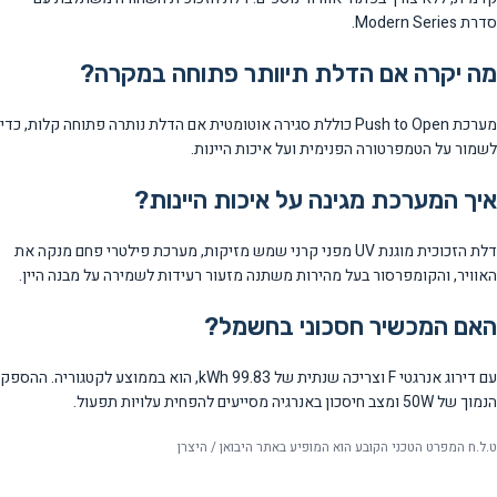
סדרת Modern Series.
מה יקרה אם הדלת תיוותר פתוחה במקרה?
מערכת Push to Open כוללת סגירה אוטומטית אם הדלת נותרה פתוחה קלות, כדי
לשמור על הטמפרטורה הפנימית ועל איכות היינות.
איך המערכת מגינה על איכות היינות?
דלת הזכוכית מוגנת UV מפני קרני שמש מזיקות, מערכת פילטרי פחם מנקה את
האוויר, והקומפרסור בעל מהירות משתנה מזעור רעידות לשמירה על מבנה היין.
האם המכשיר חסכוני בחשמל?
עם דירוג אנרגטי F וצריכה שנתית של 99.83 kWh, הוא בממוצע לקטגוריה. ההספק
הנמוך של 50W ומצב חיסכון באנרגיה מסייעים להפחית עלויות תפעול.
ט.ל.ח המפרט הטכני הקובע הוא המופיע באתר היבואן / היצרן