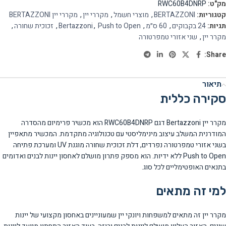
מק"ט:
RWC60B4DNRP
קטגוריות:
BERTAZZONI
,
מוצרי חשמל
,
מקררי יין
,
מקררי יין BERTAZZONI
תגיות:
24 בקבוקים
,
60 ס״מ
,
Push to Open
,
Bertazzoni
,
זכוכית שחורה
,
מקרר יין
,
שני אזורי טמפרטורה
Share:
תיאור
סקירה כללית
מקרר יין Bertazzoni דגם RWC60B4DNRP הוא מכשיר פרימיום מהסדרה
המודרנית המשלב עיצוב מינימליסטי עם טכנולוגיה מתקדמת. המכשיר מתאפיין
בשני אזורי טמפרטורה נפרדים, דלת זכוכית שחורה מוגנת UV ומערכת פתיחה
Push to Open ללא ידיות. הוא מספק פתרון מושלם לאחסון יינות לבנים ואדומים
בתנאים האופטימליים לכל סוג.
למי זה מתאים
מקרר יין זה מתאים למשפחות ויונקי יין שמעוניינים באחסון מקצועי של יינות