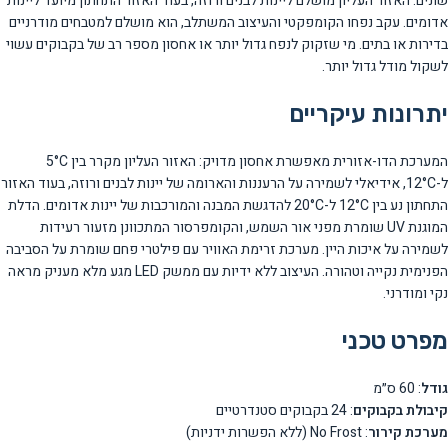
שונים. האזור העליון מושלם ליינות לבנים ורוזה, בעוד האזור התחתון מיועד ליינות
אדומים. עקב נפחו הקומפקטי והעיצוב המשתלב, הוא מושלם למטבחים מודרניים
בדירות או בתים. מי שזקוק לנפח גדול יותר או אחסון מספר רב של בקבוקים עשוי
לשקול מודל גדול יותר.
יתרונות עיקריים
המערכת הדו-אזורית מאפשרת אחסון מדויק: האזור העליון מקרר בין 5°C
ל-12°C, אידיאלי לשמירה על הרעננות והארומה של יינות לבנים ורוזה, בעוד האזור
התחתון נע בין 12°C ל-20°C להדגשת המבנה והמורכבות של יינות אדומים. הדלת
המוגנת UV שומרת מפני אור השמש, והקומפרסור המתכוונן מזעור רעידות
לשמירה על איכות היין. מערכת זרימת האוויר עם פילטרי פחם שומרת על הסביבה
הפנימית נקייה וטהורה. העיצוב ללא ידיות עם ממשק LED מגע מלא מעניק מראה
נקי ומודרני.
מפרט טכני
גודל
: 60 ס״מ
קיבולת בקבוקים
: 24 בקבוקים סטנדרטיים
מערכת קירור
: No Frost (ללא הפשרות ידניות)