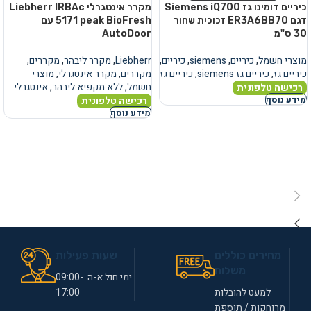
כיריים דומינו גז Siemens iQ700
מקרר אינטגרלי Liebherr IRBAc
דגם ER3A6BB70 זכוכית שחור
5171 peak BioFresh עם
30 ס"מ
AutoDoor
מוצרי חשמל
,
כיריים
,
siemens
,
כיריים
,
Liebherr
,
מקרר ליבהר
,
מקררים
,
כיריים גז
,
כיריים גז siemens
,
כיריים גז
מקררים
,
מקרר אינטגרלי
,
מוצרי
חשמל
,
ללא מקפיא ליבהר
,
אינטגרלי
רכישה טלפונית
רכישה טלפונית
מידע נוסף
מידע נוסף
מחירים כוללים
שעות פעילות
משלוח
ימי חול א-ה 09:00-
למעט להובלות
17:00
מרוחקות / תוספת