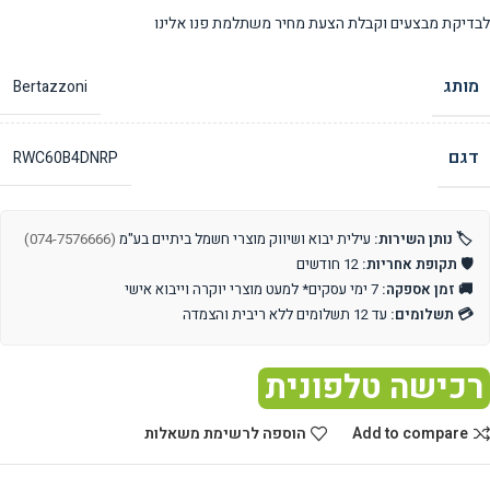
לבדיקת מבצעים וקבלת הצעת מחיר משתלמת פנו אלינו
מותג
Bertazzoni
דגם
RWC60B4DNRP
🏷️ נותן השירות:
עילית יבוא ושיווק מוצרי חשמל ביתיים בע"מ
(074-7576666)
🛡️ תקופת אחריות:
12 חודשים
🚚 זמן אספקה:
7 ימי עסקים* למעט מוצרי יוקרה וייבוא אישי
💳 תשלומים:
עד 12 תשלומים ללא ריבית והצמדה
רכישה טלפונית
Add to compare
הוספה לרשימת משאלות