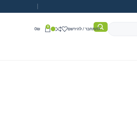
0
להתחבר / להירשם
₪
0