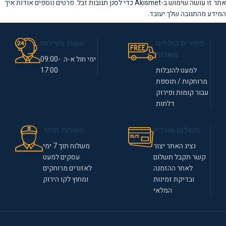
אתר זו עושה שימוש ב-Akismet כדי לסנן תגובות זבל.
פרטים נוספים אודות איך
המידע מהתגובה שלך יעובד
.
מחירים כוללים
שעות פעילות
משלוח
ימי חול א-ה 09:00-
למעט להובלות
17:00
מרוחקות / תוספת
עבור קומות ופירוק
דלתות
תשלום אונליין
משלוח מהיר
נציג האתר יצור
משלוח תוך 7 ימי
קשר תקבל תשלום
עסקים למעט
לאחר ההזמנה
לאזורים מרוחקים
ובדיקת זמינות
ומחוץ לקו הירוק
המלאי