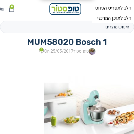
0
תפריט
₪
0
MUM58020 Bosch 1
0
טופ סטור
On 25/05/2017