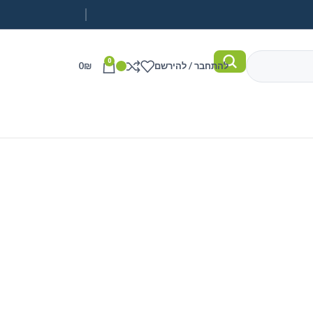
0
להתחבר / להירשם
₪
0