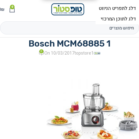
0
תפריט
₪
0
Bosch MCM68885 1
0
On 10/03/2017
topstore1