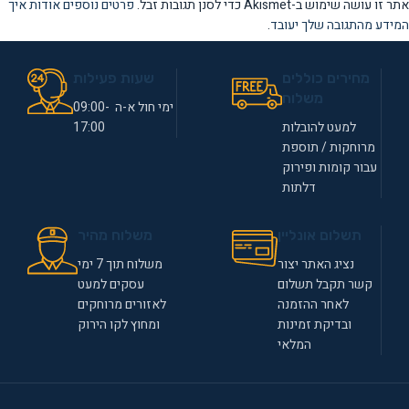
אתר זו עושה שימוש ב-Akismet כדי לסנן תגובות זבל.
פרטים נוספים אודות איך
המידע מהתגובה שלך יעובד
.
מחירים כוללים
שעות פעילות
משלוח
ימי חול א-ה 09:00-
למעט להובלות
17:00
מרוחקות / תוספת
עבור קומות ופירוק
דלתות
תשלום אונליין
משלוח מהיר
נציג האתר יצור
משלוח תוך 7 ימי
קשר תקבל תשלום
עסקים למעט
לאחר ההזמנה
לאזורים מרוחקים
ובדיקת זמינות
ומחוץ לקו הירוק
המלאי