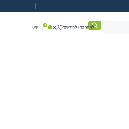
0
להתחבר / להירשם
₪
0