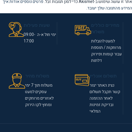
אתר זו עושה שימוש ב-Akismet כדי לסנן תגובות זבל.
פרטים נוספים אודות איך
המידע מהתגובה שלך יעובד
.
מחירים כוללים
שעות פעילות
משלוח
ימי חול א-ה 09:00-
למעט להובלות
17:00
מרוחקות / תוספת
עבור קומות ופירוק
דלתות
תשלום אונליין
משלוח מהיר
נציג האתר יצור
משלוח תוך 7 ימי
קשר תקבל תשלום
עסקים למעט
לאחר ההזמנה
לאזורים מרוחקים
ובדיקת זמינות
ומחוץ לקו הירוק
המלאי