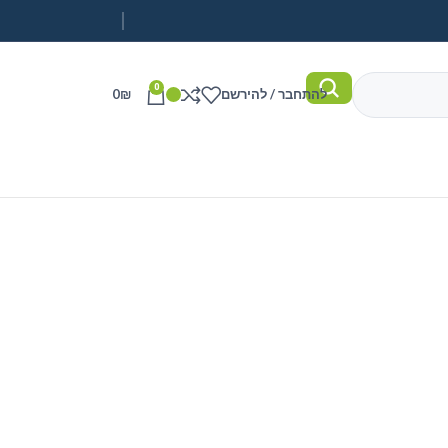
0
להתחבר / להירשם
₪
0