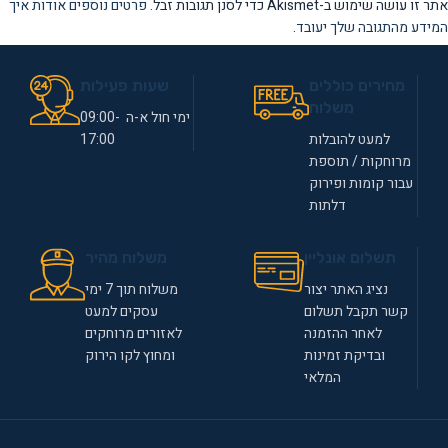
אתר זו עושה שימוש ב-Akismet כדי לסנן תגובות זבל.
פרטים נוספים אודות איך
המידע מהתגובה שלך יעובד
.
מחירים כוללים
שעות פעילות
משלוח
ימי חול א-ה 09:00-
למעט להובלות
17:00
מרוחקות / תוספת
עבור קומות ופירוק
דלתות
תשלום אונליין
משלוח מהיר
נציג האתר יצור
משלוח תוך 7 ימי
קשר תקבל תשלום
עסקים למעט
לאחר ההזמנה
לאזורים מרוחקים
ובדיקת זמינות
ומחוץ לקו הירוק
המלאי