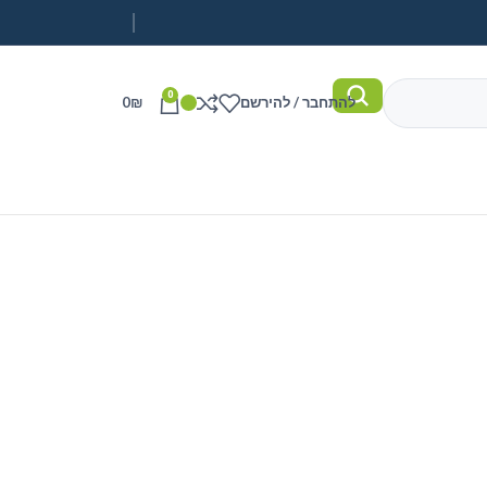
0
להתחבר / להירשם
₪
0