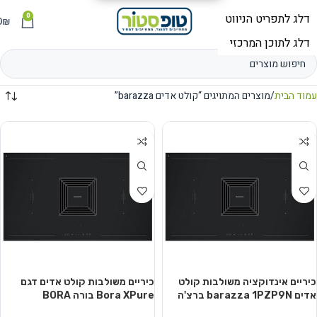
0
תפריט
₪
0
עמוד הבית
מוצרים המתויגים “קולט אדים barazza”
כיריים אינדוקציה משולבות קולט
כיריים משולבות קולט אדים דגם
אדים barazza 1PZP9N ברצ'ה
Bora XPure בורה BORA