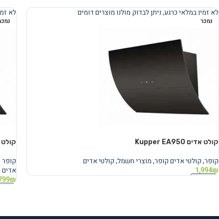
מידע נוסף
לא זמין במלאי כרגע, ניתן לבדוק מולנו מוצרים דומים
לא זמי
נמכר
נמכר
קולט אדים Kupper EA950
קולט אדים EA950
קופר
,
קולטי אדים קופר
,
מוצרי חשמל
,
קולטי אדים
קופר 
₪
1,994
אדים 
מידע נוסף
799
₪
מידע 