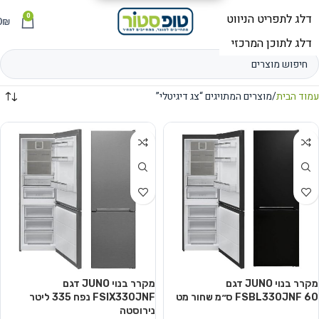
0
תפריט
₪
0
עמוד הבית
מוצרים המתויגים “צג דיגיטלי”
מקרר בנוי JUNO דגם
מקרר בנוי JUNO דגם
FSBL330JNF 60 ס״מ שחור מט
FSIX330JNF נפח ‏335 ‏ליטר
נירוסטה