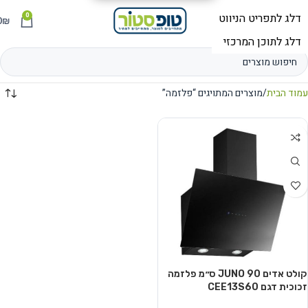
0
תפריט
₪
0
עמוד הבית
מוצרים המתויגים “פלזמה”
קולט אדים JUNO 90 ס״מ פלזמה
זכוכית דגם CEE13S60