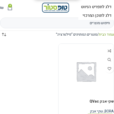
0
תפריט
₪
0
עמוד הבית
מוצרים המתויגים “פילטרציה”
שקי אבק QVac
BORA
,
שקי אבק