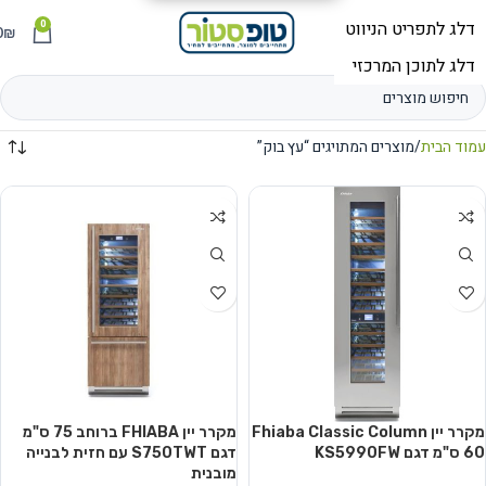
0
תפריט
₪
0
עמוד הבית
מוצרים המתויגים “עץ בוק”
מקרר יין Fhiaba Classic Column
מקרר יין FHIABA ברוחב 75 ס"מ
60 ס"מ דגם KS5990FW
דגם S750TWT עם חזית לבנייה
מובנית