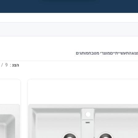
צוגה
תעשייתיים
מוצרי מטבח
מותגים
הצג
9