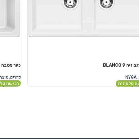
זיה BLANCO 9
כיור מטבח BLANCO דגם NAYA 9XL מסילגרניט
,
NYGA
כיורים
,
מוצר
ה טלפונית
רכישה טלפ
נוסף
מידע נוסף