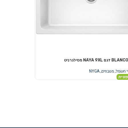
י חשמל
,
מטבחים
,
NYGA
ונית