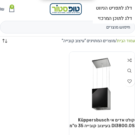
0
תפריט
₪
0
עמוד הבית
מוצרים המתויגים “עיצוב קובייה”
קולט אדים אי Küppersbusch
DI3800.0S בעיצוב קובייה 35 ס"מ