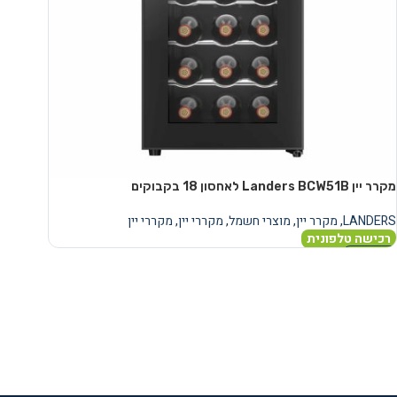
מקרר יין Landers BCW51B לאחסון 18 בקבוקים
LANDERS
,
מקרר יין
,
מוצרי חשמל
,
מקררי יין
,
מקררי יין
רכישה טלפונית
מידע נוסף