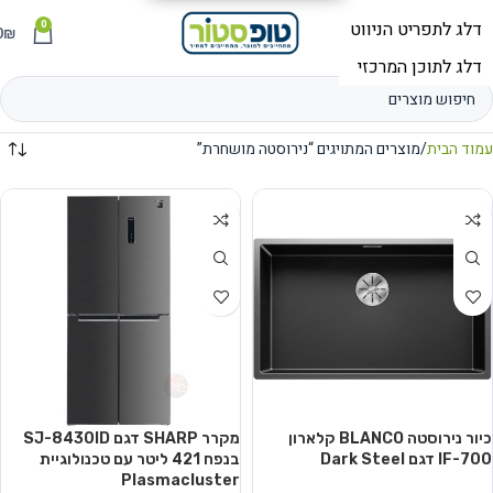
0
תפריט
₪
0
עמוד הבית
מוצרים המתויגים “נירוסטה מושחרת”
כיור נירוסטה BLANCO קלארון
מקרר SHARP דגם SJ-8430ID
700-IF דגם Dark Steel
בנפח ‏421 ‏ליטר עם טכנולוגיית
Plasmacluster