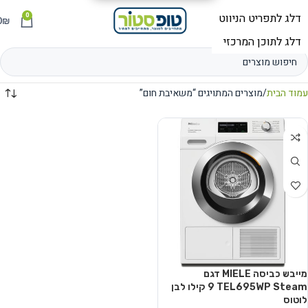
0
תפריט
₪
0
עמוד הבית
מוצרים המתויגים “משאיבת חום”
מייבש כביסה MIELE דגם
TEL695WP Steam ‏9 ‏קילו לבן
לוטוס