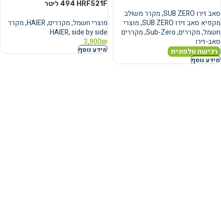
HRF521F ‏494 ‏ליטר
סאב זירו SUB ZERO
,
מקרר משולב
מקפיא סאב זירו SUB ZERO
,
מוצרי
מוצרי חשמל
,
מקררים
,
HAIER
,
מקרר
חשמל
,
מקררים
,
Sub-Zero
,
מקררים
side by side
,
HAIER
סאב-זירו
₪
3,900
מידע נוסף
רכישה טלפונית
מידע נוסף