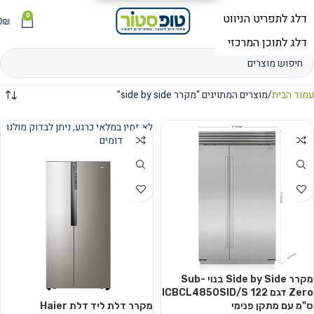
0
תפריט
₪
0
עמוד הבית
מוצרים המתויגים “מקרר side by side”
לא זמין במלאי כרגע, ניתן לבדוק מולנו
מוצרים דומים
נמכר
מקרר Side by Side בנוי Sub-
Zero דגם ICBCL4850SID/S 122
ס"מ עם מתקן פנימי
מקרר דלת ליד דלת Haier