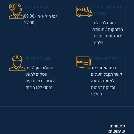
מחירים כוללים
שעות פעילות
משלוח
ימי חול א-ה 09:00-
למעט להובלות
17:00
מרוחקות / תוספת
עבור קומות ופירוק
דלתות
תשלום אונליין
משלוח מהיר
נציג האתר יצור
משלוח תוך 7 ימי
קשר תקבל תשלום
עסקים למעט
לאחר ההזמנה
לאזורים מרוחקים
ובדיקת זמינות
ומחוץ לקו הירוק
המלאי
קישורים
שימושים