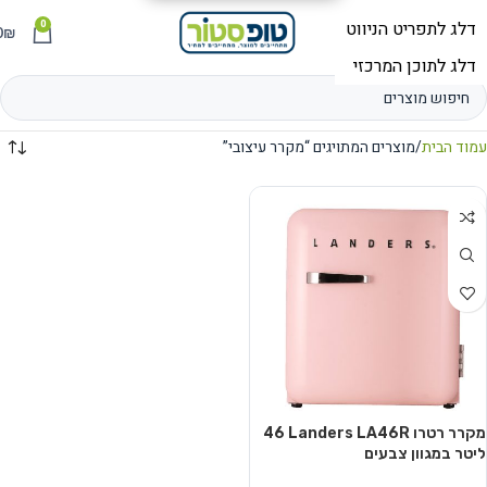
0
תפריט
₪
0
עמוד הבית
מוצרים המתויגים “מקרר עיצובי”
מקרר רטרו Landers LA46R ‏46
‏ליטר במגוון צבעים