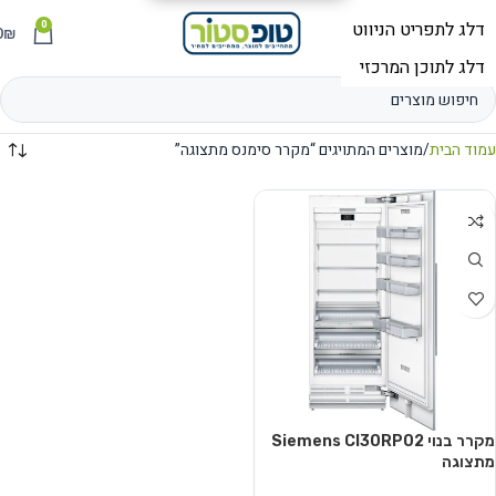
0
תפריט
₪
0
עמוד הבית
מוצרים המתויגים “מקרר סימנס מתצוגה”
מקרר ‏בנוי Siemens CI30RP02
מתצוגה