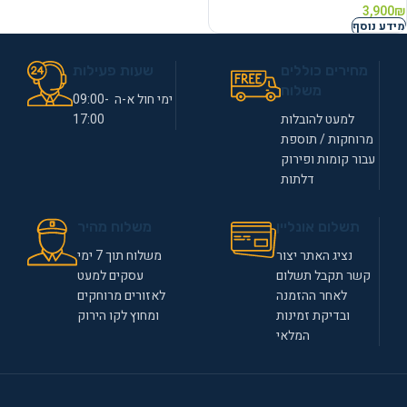
3,900
₪
מידע נוסף
מחירים כוללים
שעות פעילות
משלוח
ימי חול א-ה 09:00-
למעט להובלות
17:00
מרוחקות / תוספת
עבור קומות ופירוק
דלתות
תשלום אונליין
משלוח מהיר
נציג האתר יצור
משלוח תוך 7 ימי
קשר תקבל תשלום
עסקים למעט
לאחר ההזמנה
לאזורים מרוחקים
ובדיקת זמינות
ומחוץ לקו הירוק
המלאי