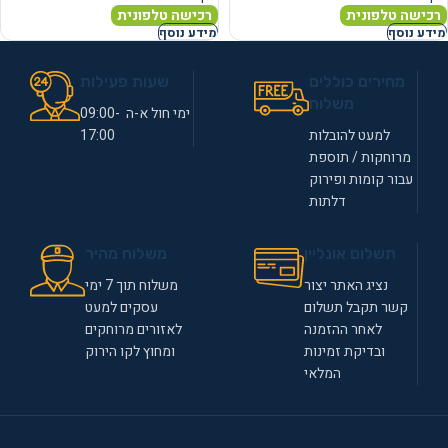
רכישה טלפונית
רכישה טלפונית
מידע נוסף
מידע נוסף
מחירים כוללים
שעות פעילות
משלוח
ימי חול א-ה 09:00-
למעט להובלות
17:00
מרוחקות / תוספת
עבור קומות ופירוק
דלתות
תשלום אונליין
משלוח מהיר
נציג האתר יצור
משלוח תוך 7 ימי
קשר תקבל תשלום
עסקים למעט
לאחר ההזמנה
לאזורים מרוחקים
ובדיקת זמינות
ומחוץ לקו הירוק
המלאי