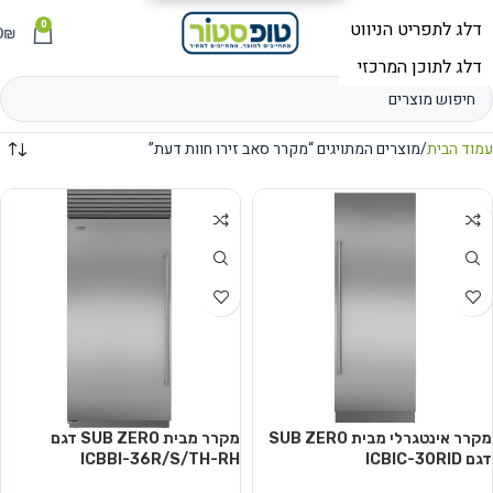
0
תפריט
₪
0
עמוד הבית
מוצרים המתויגים “מקרר סאב זירו חוות דעת”
מקרר אינטגרלי מבית SUB ZERO
מקרר מבית SUB ZERO דגם
דגם ICBIC-30RID
ICBBI-36R/S/TH-RH