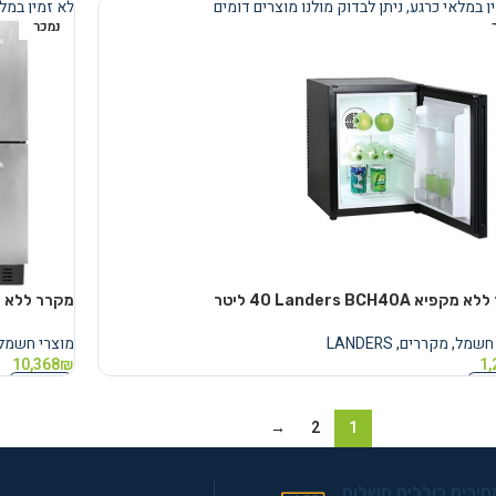
ן במלאי כרגע, ניתן לבדוק מולנו מוצרים דומים
לא זמין במלא
נמכר
פיא Landers BCH40A ‏40 ‏ליטר
מקרר ‏ללא מקפיא rs LA138D
 חשמל
,
מקררים
,
LANDERS
מוצרי חשמל
10,368
₪
1,
נוסף
מידע נוסף
→
2
1
חירים כוללים משלוח