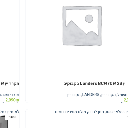
Land בקבוקים
מקרר יין Landers JC128W ‏45 ‏בקבוקים
 חשמל
,
מקררי יין
,
LANDERS
,
מקרר יין
מוצרי חשמל
2,990
₪
2,
נוסף
מידע נוסף
ן במלאי כרגע, ניתן לבדוק מולנו מוצרים דומים
לא זמין במלא
נמכר