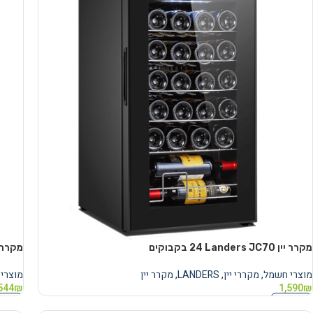
מקרר יין Landers JC70 ‏24 ‏בקבוקים
מקרר ללא מקפ
מוצרי חשמל
,
מקררי יין
,
LANDERS
,
מקרר יין
מוצרי
544
₪
1,590
₪
מידע נוסף
מידע 