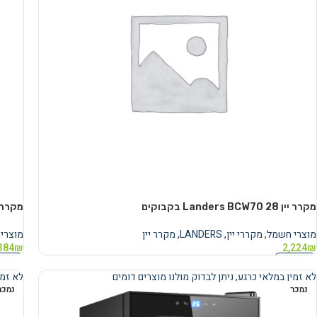
מקרר יין Landers BCW70 28 בקבוקים
מקרר יין ers BCW70W 28
מוצרי חשמל
,
מקררי יין
,
LANDERS
,
מקרר יין
מוצרי
384
₪
2,224
₪
מידע נוסף
מידע 
לא זמין במלאי כרגע, ניתן לבדוק מולנו מוצרים דומים
לא זמי
נמכר
נמכר