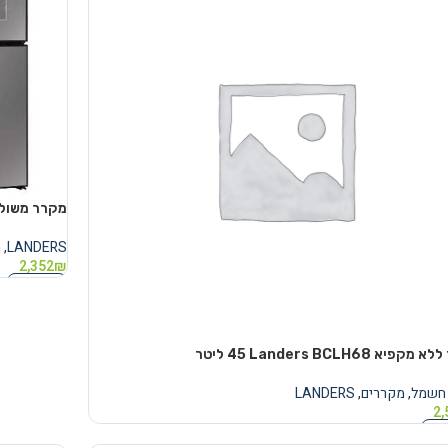
מקרר משולב יין BCHW69
LANDERS
,
מ
2,352
₪
מידע נוסף
יא Landers BCLH68 ‏45 ‏ליטר
 חשמל
,
מקררים
,
LANDERS
2,
נוסף