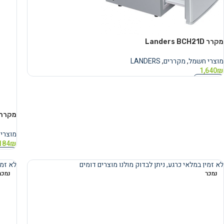
מקרר Landers BCH21D
מוצרי חשמל
,
מקררים
,
LANDERS
1,640
₪
מידע נוסף
מקרר יין 110 בקבוקים BK
מוצרי
184
₪
מידע 
לא זמין במלאי כרגע, ניתן לבדוק מולנו מוצרים דומים
לא זמי
נמכר
נמכר