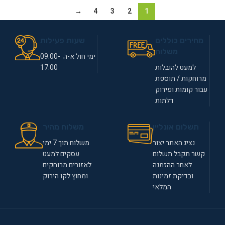
→
4
3
2
1
מחירים כוללים
שעות פעילות
משלוח
ימי חול א-ה 09:00-
למעט להובלות
17:00
מרוחקות / תוספת
עבור קומות ופירוק
דלתות
תשלום אונליין
משלוח מהיר
נציג האתר יצור
משלוח תוך 7 ימי
קשר תקבל תשלום
עסקים למעט
לאחר ההזמנה
לאזורים מרוחקים
ובדיקת זמינות
ומחוץ לקו הירוק
המלאי