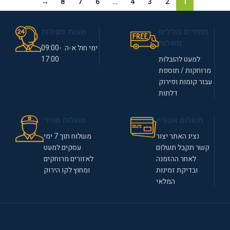
→
8
7
6
…
4
3
2
1
מחירים כוללים
שעות פעילות
משלוח
ימי חול א-ה 09:00-
למעט להובלות
17:00
מרוחקות / תוספת
עבור קומות ופירוק
דלתות
תשלום אונליין
משלוח מהיר
נציג האתר יצור
משלוח תוך 7 ימי
קשר תקבל תשלום
עסקים למעט
לאחר ההזמנה
לאזורים מרוחקים
ובדיקת זמינות
ומחוץ לקו הירוק
המלאי