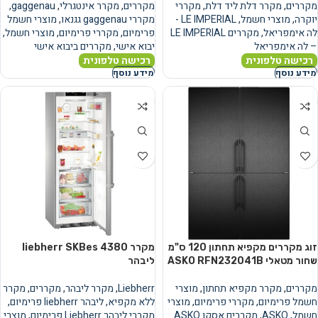
מקררים
,
מקרר דלת ליד דלת
,
מקררי
מקררים
,
מקרר אינטגרלי
,
gaggenau
,
יוקרה
,
מוצרי חשמל
,
LE IMPERIAL -
מקררי gaggenau גגנאו
,
מוצרי חשמל
לה אימפריאל
,
מקררים LE IMPERIAL
פרימיום
,
מקררי פרימיום
,
מוצרי חשמל
,
– לה אימפריאל
יבוא אישי
,
מקררים ביבוא אישי
רכישה טלפונית
רכישה טלפונית
מידע נוסף
מידע נוסף
זוג מקררים מקפיא תחתון 120 ס"מ
מקרר liebherr SKBes 4380
שחור מטאלי ASKO RFN232041B
ליבהר
מקררים
,
מקרר מקפיא תחתון
,
מוצרי
Liebherr
,
מקרר ליבהר
,
מקררים
,
מקרר
חשמל פרימיום
,
מקררי פרימיום
,
מוצרי
ללא מקפיא
,
ליבהר liebherr פרימיום
,
חשמל
,
ASKO
,
מקררים אסקו ASKO
מקררי ליבהר Liebherr פרימיום
,
מוצרי