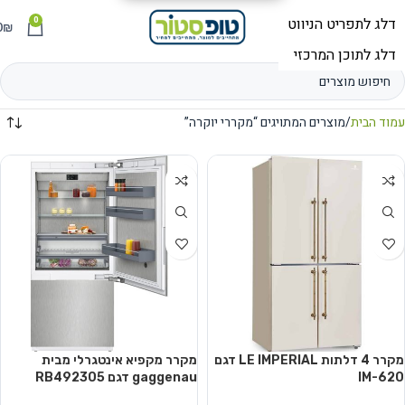
0
תפריט
₪
0
עמוד הבית
מוצרים המתויגים “מקררי יוקרה”
מקרר 4 דלתות LE IMPERIAL דגם
מקרר מקפיא אינטגרלי מבית
IM-620
gaggenau דגם RB492305